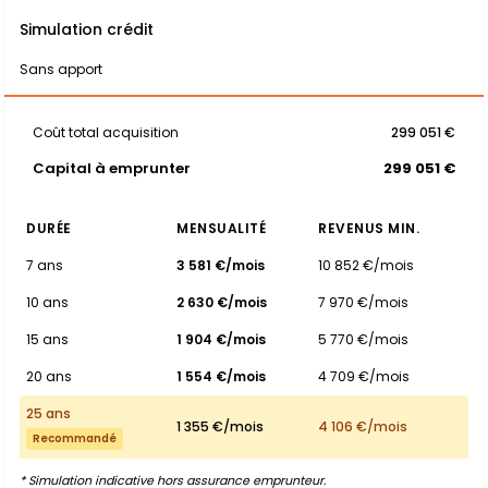
Simulation crédit
Sans apport
Coût total acquisition
299 051 €
Capital à emprunter
299 051 €
DURÉE
MENSUALITÉ
REVENUS MIN.
7 ans
3 581 €/mois
10 852 €/mois
10 ans
2 630 €/mois
7 970 €/mois
15 ans
1 904 €/mois
5 770 €/mois
20 ans
1 554 €/mois
4 709 €/mois
25 ans
1 355 €/mois
4 106 €/mois
Recommandé
* Simulation indicative hors assurance emprunteur.