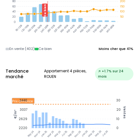
80
200
Ce bien
60
150
40
100
20
50
0
120-160k
160-200k
200-240k
240-280k
280-320k
320-360k
360-400k
400-440k
440-480k
480-520k
520-560k
560-600k
600-640k
640-680k
80-120k
En vente (402)
Ce bien
Moins cher que 41%
Tendance
Appartement 4 pièces,
↗ +1.7% sur 24
marché
ROUEN
mois
3446
30
Prix annonce
Ventes
3037
20
€/m²
2629
10
2220
0
Jan 25
Jul 25
Jan 26
Jul 26
Nov 24
Mar 25
Mai 25
Sep 25
Nov 25
Mar 26
Mai 26
Sep 24