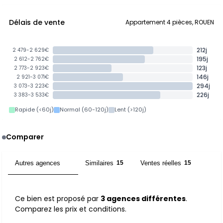
Délais de vente
Appartement 4 pièces, ROUEN
212j
2 479-2 629€
195j
2 612-2 762€
123j
2 773-2 923€
146j
2 921-3 071€
294j
3 073-3 223€
226j
3 383-3 533€
Rapide (<60j)
Normal (60-120j)
Lent (>120j)
Comparer
Autres agences
Similaires
Ventes réelles
3
15
15
Ce bien est proposé par
3 agences différentes
.
Comparez les prix et conditions.