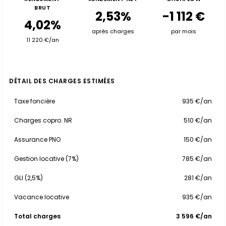
BRUT
2,53%
-1 112 €
4,02%
après charges
par mois
11 220 €/an
DÉTAIL DES CHARGES ESTIMÉES
Taxe foncière
935 €/an
Charges copro. NR
510 €/an
Assurance PNO
150 €/an
Gestion locative (7%)
785 €/an
GLI (2,5%)
281 €/an
Vacance locative
935 €/an
Total charges
3 596 €/an