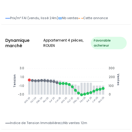
Prix/m² FAI (vendu, lissé 24m)
Nb ventes
Cette annonce
Dynamique
Appartement 4 pièces,
Favorable
marché
ROUEN
acheteur
3.0
300
Ventes
Tension
1.0
200
-1.0
100
-3.0
0
Jun 25
Jun 26
Oct 24
Déc 24
Fév 25
Avr 25
Aoû 25
Oct 25
Déc 25
Fév 26
Avr 26
Aoû 26
Aoû 24
Indice de Tension Immobilière
Nb ventes 12m