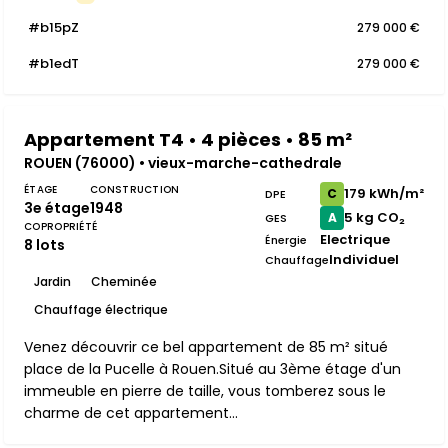
#b15pZ
279 000 €
#b1edT
279 000 €
Appartement T4 • 4 pièces • 85 m²
ROUEN (76000) • vieux-marche-cathedrale
ÉTAGE
CONSTRUCTION
179 kWh/m²
C
DPE
3e étage
1948
5 kg CO₂
A
GES
COPROPRIÉTÉ
Electrique
Énergie
8 lots
Individuel
Chauffage
Jardin
Cheminée
Chauffage électrique
Venez découvrir ce bel appartement de 85 m² situé
place de la Pucelle à Rouen.Situé au 3ème étage d'un
immeuble en pierre de taille, vous tomberez sous le
charme de cet appartement...