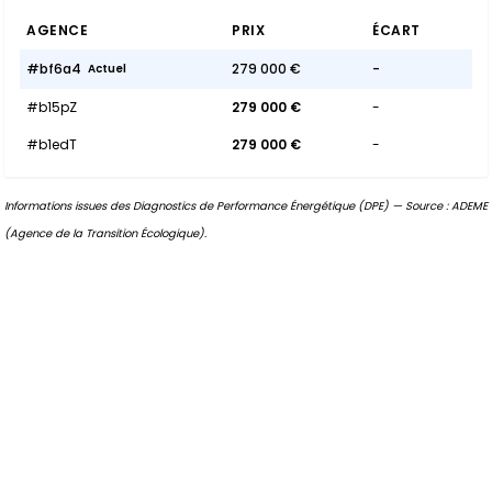
AGENCE
PRIX
ÉCART
#bf6a4
279 000 €
-
Actuel
#b15pZ
279 000 €
-
#b1edT
279 000 €
-
Informations issues des Diagnostics de Performance Énergétique (DPE) — Source : ADEME
(Agence de la Transition Écologique).