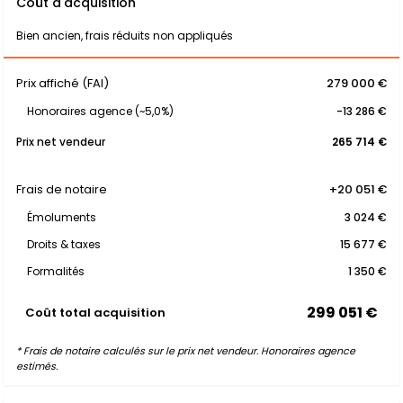
Coût d'acquisition
Bien ancien, frais réduits non appliqués
Prix affiché (FAI)
279 000 €
Honoraires agence (~5,0%)
-13 286 €
Prix net vendeur
265 714 €
Frais de notaire
+20 051 €
Émoluments
3 024 €
Droits & taxes
15 677 €
Formalités
1 350 €
299 051 €
Coût total acquisition
* Frais de notaire calculés sur le prix net vendeur. Honoraires agence
estimés.