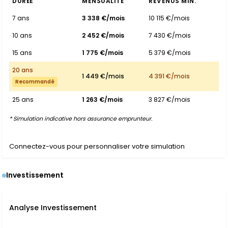
DURÉE
MENSUALITÉ
REVENUS MIN.
7 ans
3 338 €/mois
10 115 €/mois
10 ans
2 452 €/mois
7 430 €/mois
15 ans
1 775 €/mois
5 379 €/mois
20 ans
1 449 €/mois
4 391 €/mois
Recommandé
25 ans
1 263 €/mois
3 827 €/mois
* Simulation indicative hors assurance emprunteur.
Connectez-vous pour personnaliser votre simulation
Investissement
Analyse Investissement