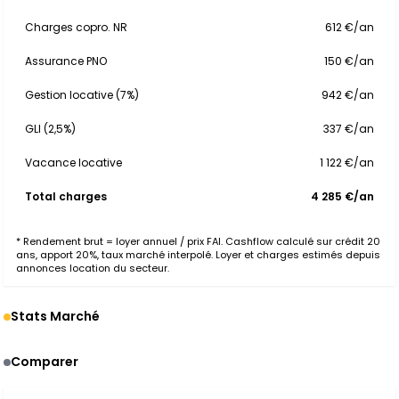
Charges copro. NR
612 €/an
Assurance PNO
150 €/an
Gestion locative (7%)
942 €/an
GLI (2,5%)
337 €/an
Vacance locative
1 122 €/an
Total charges
4 285 €/an
* Rendement brut = loyer annuel / prix FAI. Cashflow calculé sur crédit 20
ans, apport 20%, taux marché interpolé. Loyer et charges estimés depuis
annonces location du secteur.
Stats Marché
Comparer