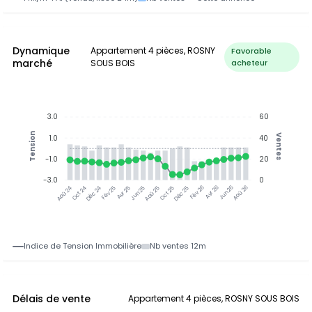
Dynamique
Appartement 4 pièces, ROSNY
Favorable
marché
SOUS BOIS
acheteur
3.0
60
Tension
Ventes
1.0
40
-1.0
20
-3.0
0
Oct 24
Déc 24
Fév 25
Avr 25
Jun 25
Aoû 25
Oct 25
Déc 25
Fév 26
Avr 26
Jun 26
Aoû 26
Aoû 24
Indice de Tension Immobilière
Nb ventes 12m
Délais de vente
Appartement 4 pièces, ROSNY SOUS BOIS