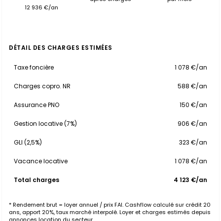
12 936 €/an
DÉTAIL DES CHARGES ESTIMÉES
Taxe foncière
1 078 €/an
Charges copro. NR
588 €/an
Assurance PNO
150 €/an
Gestion locative (7%)
906 €/an
GLI (2,5%)
323 €/an
Vacance locative
1 078 €/an
Total charges
4 123 €/an
* Rendement brut = loyer annuel / prix FAI. Cashflow calculé sur crédit 20
ans, apport 20%, taux marché interpolé. Loyer et charges estimés depuis
annonces location du secteur.