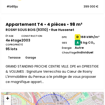
#b65ju
399 000 €
Appartement T4 • 4 pièces • 98 m²
ROSNY SOUS BOIS (93110) • Rue Hussenet
ÉTAGE
CONSTRUCTION
168 kWh/m²
D
DPE
4e étage
2003
5 kg CO₂
A
GES
COPROPRIÉTÉ
Autre
Énergie
95 lots
Individuel
Chauffage
Terrasse
Garage
GRAND STANDING PROCHE CENTRE VILLE. DPE en DPRESTIGE
& VOLUMES : Signature Verrecchia au Cœur de Rosny
L'Immobilière du Perreux a le privilège de vous proposer
ce magnifique appart...
+