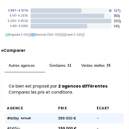
127j
3 987-4 137€
183j
4 147-4 297€
202j
4 282-4 432€
141j
4 431-4 581€
Rapide (<60j)
Normal (60-120j)
Lent (>120j)
Comparer
Autres agences
Similaires
Ventes réelles
2
11
15
Ce bien est proposé par
2 agences différentes
.
Comparez les prix et conditions.
AGENCE
PRIX
ÉCART
#bltky
399 000 €
-
Actuel
#b65ju
399 000 €
-