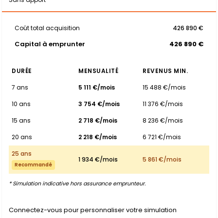
Coût total acquisition
426 890 €
Capital à emprunter
426 890 €
DURÉE
MENSUALITÉ
REVENUS MIN.
7 ans
5 111 €/mois
15 488 €/mois
10 ans
3 754 €/mois
11 376 €/mois
15 ans
2 718 €/mois
8 236 €/mois
20 ans
2 218 €/mois
6 721 €/mois
25 ans
1 934 €/mois
5 861 €/mois
Recommandé
* Simulation indicative hors assurance emprunteur.
Connectez-vous pour personnaliser votre simulation