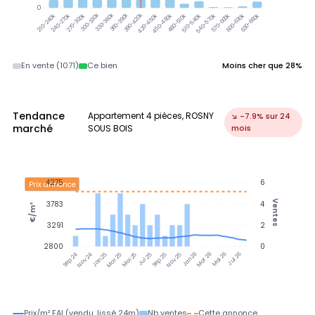
0
300-330k
330-360k
360-390k
390-420k
240-270k
270-300k
420-450k
450-480k
480-510k
510-540k
540-570k
570-600k
600-630k
630-660k
210-240k
En vente (1071)
Ce bien
Moins cher que 28%
Tendance
Appartement 4 pièces, ROSNY
↘ -7.9% sur 24
marché
SOUS BOIS
mois
4275
6
Prix annonce
Ventes
3783
4
€/m²
3291
2
2800
0
Nov 24
Jan 25
Mar 25
Mai 25
Jul 25
Sep 25
Nov 25
Jan 26
Mar 26
Mai 26
Jul 26
Sep 24
Prix/m² FAI (vendu, lissé 24m)
Nb ventes
Cette annonce