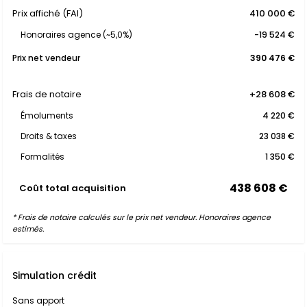
Prix affiché (FAI)
410 000 €
Honoraires agence (~5,0%)
-19 524 €
Prix net vendeur
390 476 €
Frais de notaire
+28 608 €
Émoluments
4 220 €
Droits & taxes
23 038 €
Formalités
1 350 €
438 608 €
Coût total acquisition
* Frais de notaire calculés sur le prix net vendeur. Honoraires agence
estimés.
Simulation crédit
Sans apport