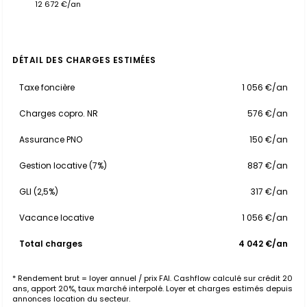
12 672 €/an
DÉTAIL DES CHARGES ESTIMÉES
Taxe foncière
1 056 €/an
Charges copro. NR
576 €/an
Assurance PNO
150 €/an
Gestion locative (7%)
887 €/an
GLI (2,5%)
317 €/an
Vacance locative
1 056 €/an
Total charges
4 042 €/an
* Rendement brut = loyer annuel / prix FAI. Cashflow calculé sur crédit 20
ans, apport 20%, taux marché interpolé. Loyer et charges estimés depuis
annonces location du secteur.