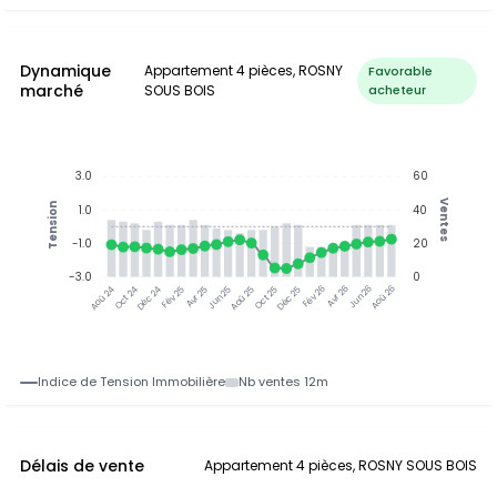
Dynamique
Appartement 4 pièces, ROSNY
Favorable
marché
SOUS BOIS
acheteur
3.0
60
Ventes
Tension
1.0
40
-1.0
20
-3.0
0
Oct 24
Déc 24
Fév 25
Avr 25
Jun 25
Aoû 25
Oct 25
Déc 25
Fév 26
Avr 26
Jun 26
Aoû 26
Aoû 24
Indice de Tension Immobilière
Nb ventes 12m
Délais de vente
Appartement 4 pièces, ROSNY SOUS BOIS