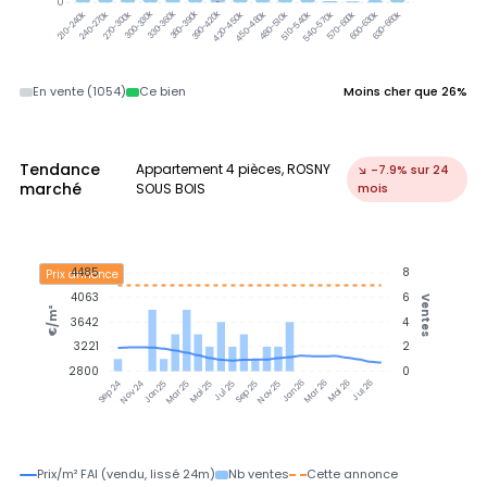
0
300-330k
330-360k
360-390k
390-420k
240-270k
270-300k
420-450k
450-480k
480-510k
510-540k
540-570k
570-600k
600-630k
630-660k
210-240k
En vente (1054)
Ce bien
Moins cher que 26%
Tendance
Appartement 4 pièces, ROSNY
↘ -7.9% sur 24
marché
SOUS BOIS
mois
4485
8
Prix annonce
4063
6
Ventes
€/m²
3642
4
3221
2
2800
0
Nov 24
Jan 25
Mar 25
Mai 25
Jul 25
Sep 25
Nov 25
Jan 26
Mar 26
Mai 26
Jul 26
Sep 24
Prix/m² FAI (vendu, lissé 24m)
Nb ventes
Cette annonce