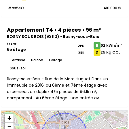
#as5eO
410 000 €
Appartement T4 • 4 pièces • 96 m²
ROSNY SOUS BOIS (93110) • Rosny-sous-Bois
ÉTAGE
62 kWh/m²
B
DPE
6e étage
25 kg CO₂
D
GES
Terrasse
Balcon
Garage
Sous-sol
Rosny-sous-Bois - Rue de la Mare Huguet Dans un
immeuble de 2016, au 6ème et 7ème étage avec
ascenseur, un duplex 4/5 pièces de 96,15 m²,
comprenant : Au 6ème étage : une entrée av...
+
−