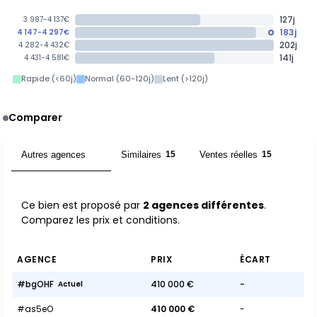
127j
3 987-4 137€
183j
4 147-4 297€
202j
4 282-4 432€
141j
4 431-4 581€
Rapide (<60j)
Normal (60-120j)
Lent (>120j)
Comparer
Autres agences
Similaires
Ventes réelles
2
15
15
Ce bien est proposé par
2 agences différentes
.
Comparez les prix et conditions.
AGENCE
PRIX
ÉCART
#bgOHF
410 000 €
-
Actuel
#as5eO
410 000 €
-