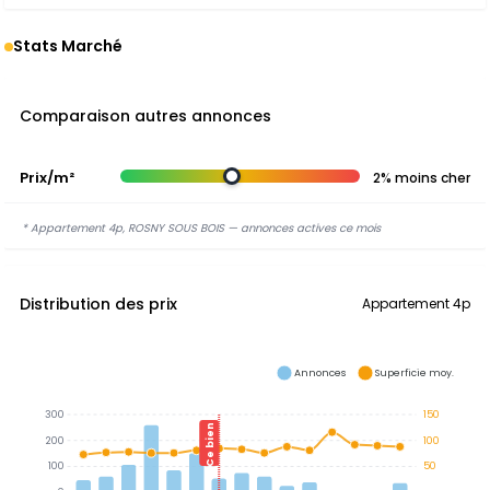
Stats Marché
Comparaison autres annonces
Prix/m²
2% moins cher
* Appartement 4p, ROSNY SOUS BOIS — annonces actives ce mois
Distribution des prix
Appartement 4p
Annonces
Superficie moy.
300
150
Ce bien
200
100
100
50