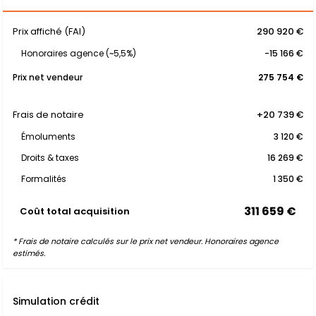
Prix affiché (FAI)
290 920 €
Honoraires agence (~5,5%)
-15 166 €
Prix net vendeur
275 754 €
Frais de notaire
+20 739 €
Émoluments
3 120 €
Droits & taxes
16 269 €
Formalités
1 350 €
311 659 €
Coût total acquisition
* Frais de notaire calculés sur le prix net vendeur. Honoraires agence
estimés.
Simulation crédit