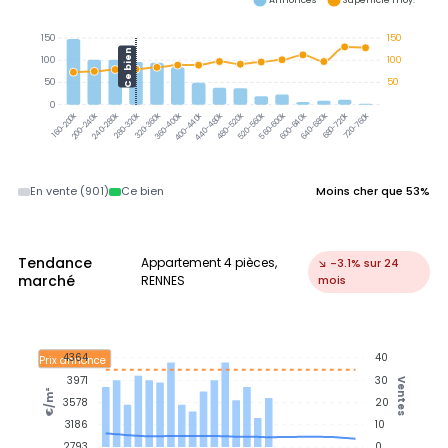
150
150
Ce bien
100
100
50
50
0
200-240k
240-280k
280-320k
320-360k
360-400k
400-440k
440-480k
480-520k
520-560k
560-600k
600-640k
640-680k
680-720k
720-760k
160-200k
En vente (901)
Ce bien
Moins cher que 53%
Tendance
Appartement 4 pièces,
↘ -3.1% sur 24
marché
RENNES
mois
4364
40
Prix annonce
3971
30
Ventes
€/m²
3578
20
3186
10
2793
0