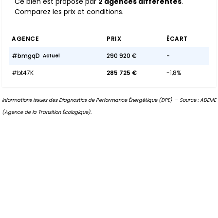
Ce bien est proposé par
2 agences différentes
.
Comparez les prix et conditions.
AGENCE
PRIX
ÉCART
#bmgqD
290 920 €
-
Actuel
#bt47K
285 725 €
-1,8%
Informations issues des Diagnostics de Performance Énergétique (DPE) — Source : ADEME
(Agence de la Transition Écologique).