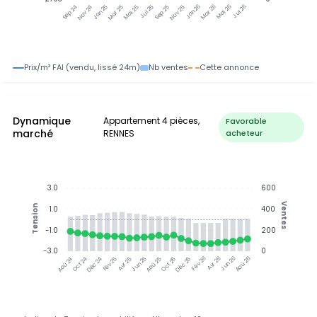
Jan 25
Jul 25
Jan 26
Jul 26
Nov 24
Mar 25
Mai 25
Sep 25
Nov 25
Mar 26
Mai 26
Sep 24
Prix/m² FAI (vendu, lissé 24m)
Nb ventes
Cette annonce
Dynamique
Appartement 4 pièces,
Favorable
marché
RENNES
acheteur
3.0
600
Ventes
Tension
1.0
400
-1.0
200
-3.0
0
Jun 25
Jun 26
Oct 24
Déc 24
Fév 25
Avr 25
Aoû 25
Oct 25
Déc 25
Fév 26
Avr 26
Aoû 26
Aoû 24