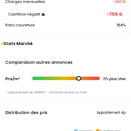
Charges mensuelles
- 280 €
-755 €
Cashflow négatif ⚠
Ratio couverture
154%
Stats Marché
Comparaison autres annonces
Prix/m²
11% plus cher
* Appartement 4p, RENNES — annonces actives ce mois
Distribution des prix
Appartement 4p
Annonces
Superficie moy.