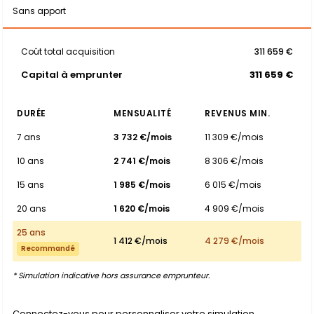
Sans apport
Coût total acquisition
311 659 €
Capital à emprunter
311 659 €
DURÉE
MENSUALITÉ
REVENUS MIN.
7 ans
3 732 €/mois
11 309 €/mois
10 ans
2 741 €/mois
8 306 €/mois
15 ans
1 985 €/mois
6 015 €/mois
20 ans
1 620 €/mois
4 909 €/mois
25 ans
1 412 €/mois
4 279 €/mois
Recommandé
* Simulation indicative hors assurance emprunteur.
Connectez-vous pour personnaliser votre simulation