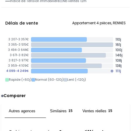
Indice de Tension Immobilière
Nb ventes 12m
Délais de vente
Appartement 4 pièces, RENNES
110j
3 207-3 357€
161j
3 365-3 515€
100j
3 494-3 644€
146j
3 671-3 821€
108j
3 827-3 977€
138j
3 959-4 109€
111j
4 099-4 249€
Rapide (<60j)
Normal (60-120j)
Lent (>120j)
Comparer
Autres agences
Similaires
Ventes réelles
2
15
15