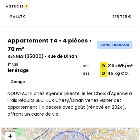
AGENCES
1
#bt47K
285 725 €
Appartement T4 • 4 pièces •
SANS TRAVAUX
70 m²
RENNES (35000) • Rue de Dinan
ÉTAGE
210 kWh/m²
D
DPE
1er étage
45 kg CO₂
D
GES
Garage
NOUVEAUTE chez Agence Directe, le 1er Choix d'Agence à
Frais Réduits SECTEUR Chézy/Dinan Venez visiter cet
appartement T4 décoré avec goût (rénové en 2024),
offrant un cadre de vie...
+