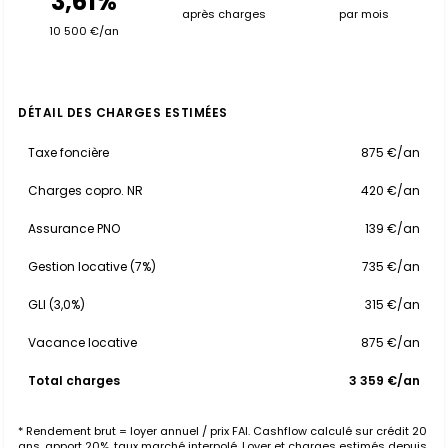
3,61%
après charges
par mois
10 500 €/an
DÉTAIL DES CHARGES ESTIMÉES
Taxe foncière
875 €/an
Charges copro. NR
420 €/an
Assurance PNO
139 €/an
Gestion locative (7%)
735 €/an
GLI (3,0%)
315 €/an
Vacance locative
875 €/an
Total charges
3 359 €/an
* Rendement brut = loyer annuel / prix FAI. Cashflow calculé sur crédit 20
ans, apport 20%, taux marché interpolé. Loyer et charges estimés depuis