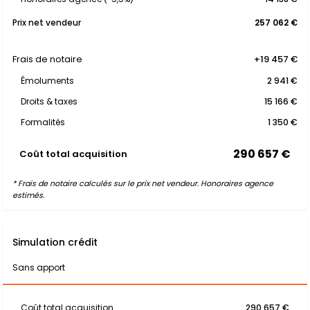
Prix net vendeur
257 062 €
Frais de notaire
+19 457 €
Émoluments
2 941 €
Droits & taxes
15 166 €
Formalités
1 350 €
290 657 €
Coût total acquisition
* Frais de notaire calculés sur le prix net vendeur. Honoraires agence
estimés.
Simulation crédit
Sans apport
Coût total acquisition
290 657 €