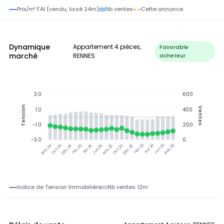
Prix/m² FAI (vendu, lissé 24m)
Nb ventes
Cette annonce
Dynamique
Appartement 4 pièces,
Favorable
marché
RENNES
acheteur
3.0
600
Tension
Ventes
1.0
400
-1.0
200
-3.0
0
Oct 24
Déc 24
Fév 25
Avr 25
Aoû 25
Oct 25
Déc 25
Fév 26
Jun 26
Aoû 26
Aoû 24
Jun 25
Avr 26
Indice de Tension Immobilière
Nb ventes 12m