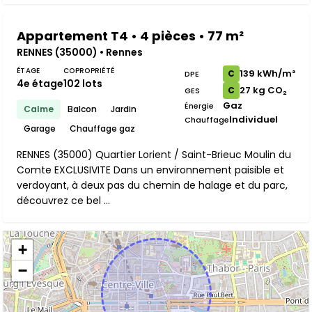
Appartement T4 • 4 pièces • 77 m²
RENNES (35000) • Rennes
ÉTAGE
COPROPRIÉTÉ
139 kWh/m²
C
DPE
4e étage
102 lots
27 kg CO₂
C
GES
Gaz
Énergie
Calme
Balcon
Jardin
Individuel
Chauffage
Garage
Chauffage gaz
RENNES (35000) Quartier Lorient / Saint-Brieuc Moulin du
Comte EXCLUSIVITE Dans un environnement paisible et
verdoyant, à deux pas du chemin de halage et du parc,
découvrez ce bel ...
+
−