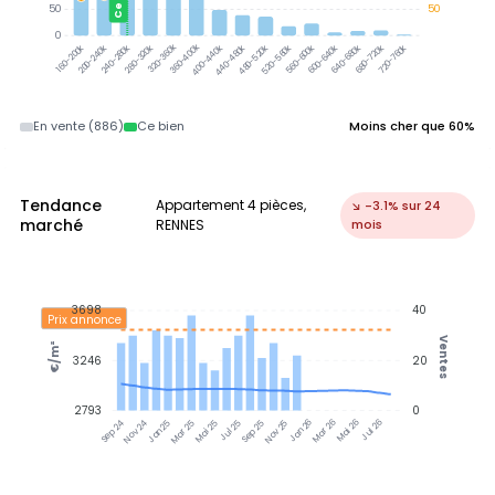
50
50
0
320-360k
360-400k
200-240k
240-280k
280-320k
400-440k
440-480k
480-520k
520-560k
560-600k
600-640k
640-680k
680-720k
720-760k
160-200k
En vente (886)
Ce bien
Moins cher que 60%
Tendance
Appartement 4 pièces,
↘ -3.1% sur 24
marché
RENNES
mois
3698
40
Prix annonce
Ventes
€/m²
3246
20
2793
0
Nov 24
Jan 25
Mar 25
Mai 25
Jul 25
Sep 25
Nov 25
Jan 26
Mar 26
Mai 26
Jul 26
Sep 24