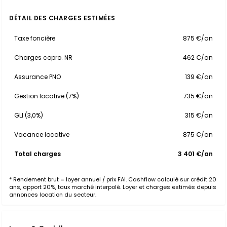
DÉTAIL DES CHARGES ESTIMÉES
Taxe foncière
875 €/an
Charges copro. NR
462 €/an
Assurance PNO
139 €/an
Gestion locative (7%)
735 €/an
GLI (3,0%)
315 €/an
Vacance locative
875 €/an
Total charges
3 401 €/an
* Rendement brut = loyer annuel / prix FAI. Cashflow calculé sur crédit 20
ans, apport 20%, taux marché interpolé. Loyer et charges estimés depuis
annonces location du secteur.