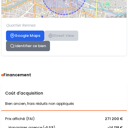
Quartier Rennes
Google Maps
Street View
Identifier ce bien
Financement
Coût d'acquisition
Bien ancien, frais réduits non appliqués
Prix affiché (FAI)
271 200 €
Honoraires agence (~5,5%)
-14 138 €