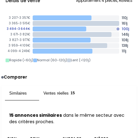
Délais de vente
Appartement 4 pièces, RENNES
110j
3 207-3 357€
161j
3 365-3 515€
100j
3 494-3 644€
146j
3 671-3 821€
108j
3 827-3 977€
138j
3 959-4 109€
111j
4 099-4 249€
Rapide (<60j)
Normal (60-120j)
Lent (>120j)
Comparer
Similaires
Ventes réelles
15
15
15 annonces similaires
dans le même secteur avec
des critères proches.