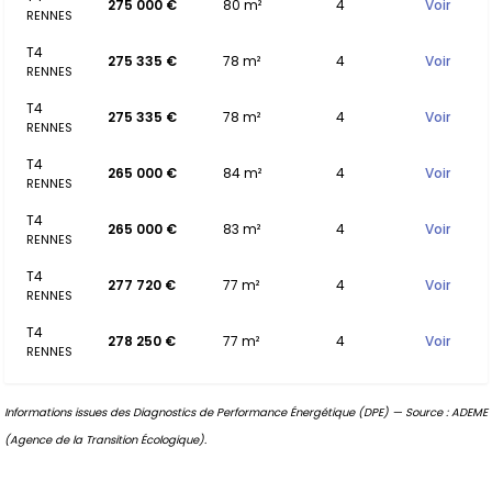
275 000 €
80 m²
4
Voir
RENNES
T4
275 335 €
78 m²
4
Voir
RENNES
T4
275 335 €
78 m²
4
Voir
RENNES
T4
265 000 €
84 m²
4
Voir
RENNES
T4
265 000 €
83 m²
4
Voir
RENNES
T4
277 720 €
77 m²
4
Voir
RENNES
T4
278 250 €
77 m²
4
Voir
RENNES
Informations issues des Diagnostics de Performance Énergétique (DPE) — Source : ADEME
(Agence de la Transition Écologique).