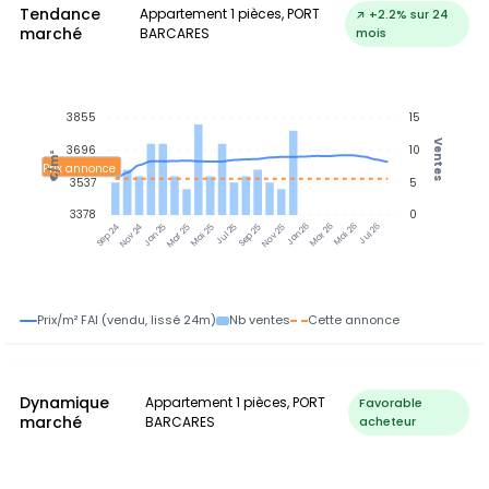
Tendance
Appartement 1 pièces, PORT
↗ +2.2% sur 24
marché
BARCARES
mois
3855
15
Ventes
3696
10
€/m²
Prix annonce
3537
5
3378
0
Jan 25
Jul 25
Jan 26
Jul 26
Nov 24
Mar 25
Mai 25
Sep 25
Nov 25
Mar 26
Mai 26
Sep 24
Prix/m² FAI (vendu, lissé 24m)
Nb ventes
Cette annonce
Dynamique
Appartement 1 pièces, PORT
Favorable
marché
BARCARES
acheteur