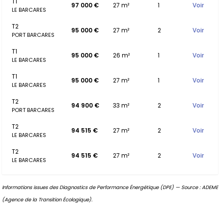
T1
97 000 €
27 m²
1
Voir
LE BARCARES
T2
95 000 €
27 m²
2
Voir
PORT BARCARES
T1
95 000 €
26 m²
1
Voir
LE BARCARES
T1
95 000 €
27 m²
1
Voir
LE BARCARES
T2
94 900 €
33 m²
2
Voir
PORT BARCARES
T2
94 515 €
27 m²
2
Voir
LE BARCARES
T2
94 515 €
27 m²
2
Voir
LE BARCARES
Informations issues des Diagnostics de Performance Énergétique (DPE) — Source : ADEME
(Agence de la Transition Écologique).