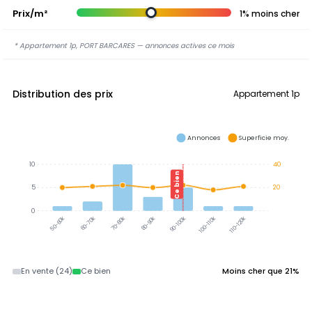
Prix/m²
1% moins cher
* Appartement 1p, PORT BARCARES — annonces actives ce mois
Distribution des prix
Appartement 1p
Annonces
Superficie moy.
10
40
Ce bien
5
20
0
60-70k
70-80k
80-90k
90-100k
100-110k
110-120k
50-60k
En vente (24)
Ce bien
Moins cher que 21%