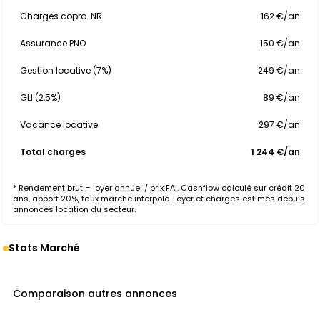
Charges copro. NR
162 €/an
Assurance PNO
150 €/an
Gestion locative (7%)
249 €/an
GLI (2,5%)
89 €/an
Vacance locative
297 €/an
Total charges
1 244 €/an
* Rendement brut = loyer annuel / prix FAI. Cashflow calculé sur crédit 20
ans, apport 20%, taux marché interpolé. Loyer et charges estimés depuis
annonces location du secteur.
Stats Marché
Comparaison autres annonces