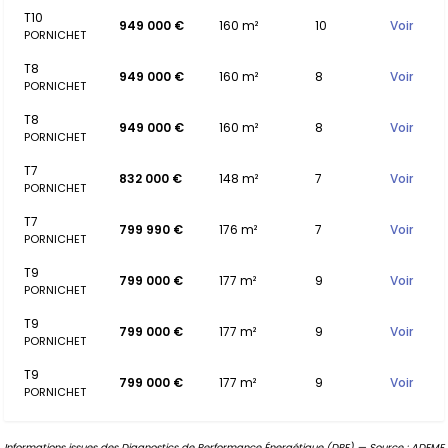
T10
949 000 €
160 m²
10
Voir
PORNICHET
T8
949 000 €
160 m²
8
Voir
PORNICHET
T8
949 000 €
160 m²
8
Voir
PORNICHET
T7
832 000 €
148 m²
7
Voir
PORNICHET
T7
799 990 €
176 m²
7
Voir
PORNICHET
T9
799 000 €
177 m²
9
Voir
PORNICHET
T9
799 000 €
177 m²
9
Voir
PORNICHET
T9
799 000 €
177 m²
9
Voir
PORNICHET
Informations issues des Diagnostics de Performance Énergétique (DPE) — Source : ADEME