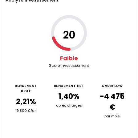
Analyse Investissement
20
Faible
Score investissement
RENDEMENT
RENDEMENT NET
CASHFLOW
BRUT
1,40%
-4 475
2,21%
€
après charges
19 800 €/an
par mois