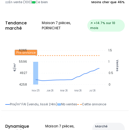
En vente (100)
Ce bien
Moins cher que 46%
Tendance
Maison 7 pièces,
↗ +14.7% sur 10
marché
PORNICHET
mois
6265
1.5
Prix annonce
5596
1
Ventes
€/m²
4927
0.5
4258
0
Nov 25
Jan 26
Mar 26
Mai 26
Jul 26
Prix/m² FAI (vendu, lissé 24m)
Nb ventes
Cette annonce
Dynamique
Maison 7 pièces,
Marché