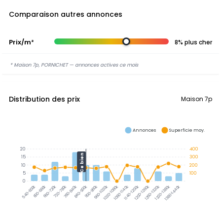
Comparaison autres annonces
Prix/m²
8% plus cher
* Maison 7p, PORNICHET — annonces actives ce mois
Distribution des prix
Maison 7p
Annonces
Superficie moy.
20
400
Ce bien
15
300
10
200
5
100
0
600-660k
660-720k
720-780k
780-840k
840-900k
900-960k
960-1020k
1020-1080k
1080-1140k
1140-1200k
1200-1260k
1260-1320k
1320-1380k
1380-1440k
540-600k