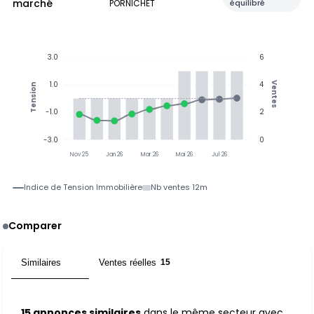
marché
PORNICHET
équilibré
3.0
6
1.0
4
Ventes
Tension
-1.0
2
-3.0
0
Nov 25
Jan 26
Mar 26
Mai 26
Jul 26
Indice de Tension Immobilière
Nb ventes 12m
Comparer
Similaires
Ventes réelles
15
15
15 annonces similaires
dans le même secteur avec