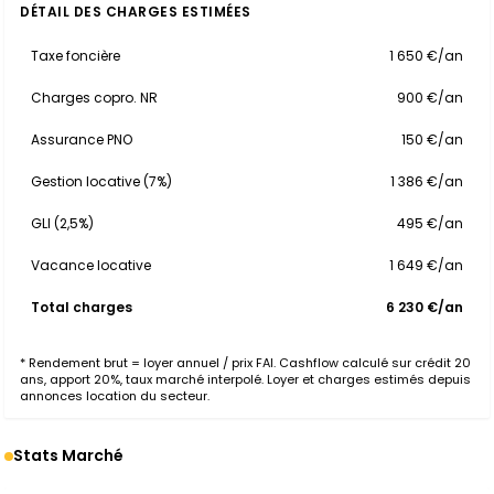
DÉTAIL DES CHARGES ESTIMÉES
Taxe foncière
1 650 €/an
Charges copro. NR
900 €/an
Assurance PNO
150 €/an
Gestion locative (7%)
1 386 €/an
GLI (2,5%)
495 €/an
Vacance locative
1 649 €/an
Total charges
6 230 €/an
* Rendement brut = loyer annuel / prix FAI. Cashflow calculé sur crédit 20
ans, apport 20%, taux marché interpolé. Loyer et charges estimés depuis
annonces location du secteur.
Stats Marché