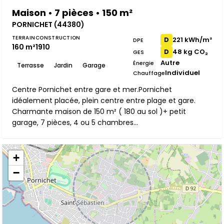
Maison • 7 pièces • 150 m²
PORNICHET (44380)
TERRAIN
CONSTRUCTION
221 kWh/m²
D
DPE
160 m²
1910
48 kg CO₂
D
GES
Autre
Énergie
Terrasse
Jardin
Garage
Individuel
Chauffage
Centre Pornichet entre gare et mer.Pornichet
idéalement placée, plein centre entre plage et gare.
Charmante maison de 150 m² ( 180 au sol )+ petit
garage, 7 pièces, 4 ou 5 chambres...
+
−