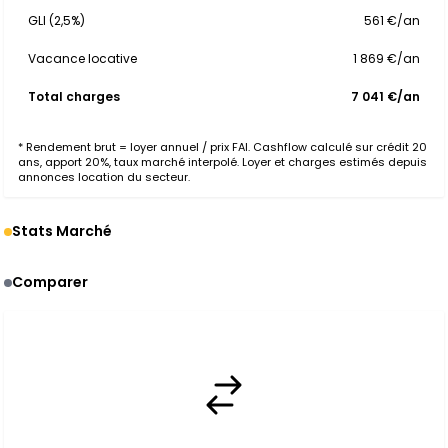
GLI (2,5%)
561 €/an
Vacance locative
1 869 €/an
Total charges
7 041 €/an
* Rendement brut = loyer annuel / prix FAI. Cashflow calculé sur crédit 20
ans, apport 20%, taux marché interpolé. Loyer et charges estimés depuis
annonces location du secteur.
Stats Marché
Comparer