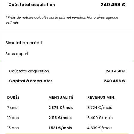
240 458 €
Coût total acquisition
* Frais de notaire calculés sur le prix net vendeur. Honoraires agence
estimés.
Simulation crédit
Sans apport
Coût total acquisition
240 458 €
Capital à emprunter
240 458 €
DURÉE
MENSUALITÉ
REVENUS MIN.
7 ans
2 879 €/mois
8 724 €/mois
10 ans
2 115 €/mois
6 409 €/mois
15 ans
1 531 €/mois
4 639 €/mois