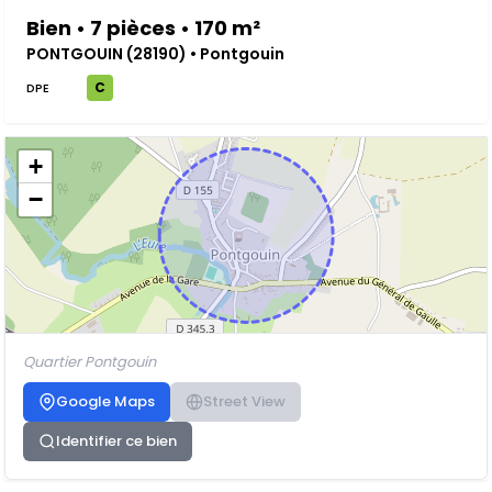
Bien • 7 pièces • 170 m²
PONTGOUIN (28190) • Pontgouin
C
DPE
+
−
Quartier Pontgouin
Google Maps
Street View
Identifier ce bien