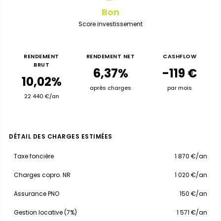
Bon
Score investissement
RENDEMENT
RENDEMENT NET
CASHFLOW
BRUT
6,37%
-119 €
10,02%
après charges
par mois
22 440 €/an
DÉTAIL DES CHARGES ESTIMÉES
Taxe foncière
1 870 €/an
Charges copro. NR
1 020 €/an
Assurance PNO
150 €/an
Gestion locative (7%)
1 571 €/an