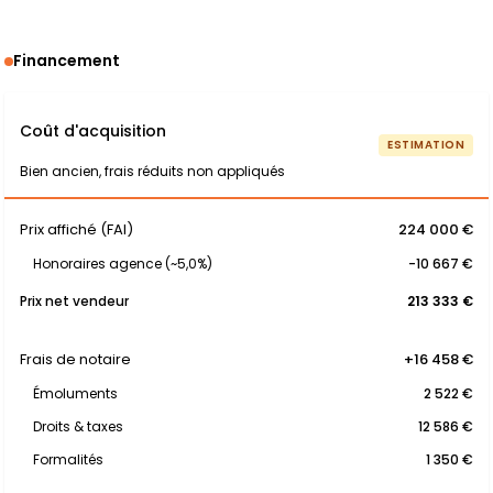
Financement
Coût d'acquisition
ESTIMATION
Bien ancien, frais réduits non appliqués
Prix affiché (FAI)
224 000 €
Honoraires agence (~5,0%)
-10 667 €
Prix net vendeur
213 333 €
Frais de notaire
+16 458 €
Émoluments
2 522 €
Droits & taxes
12 586 €
Formalités
1 350 €