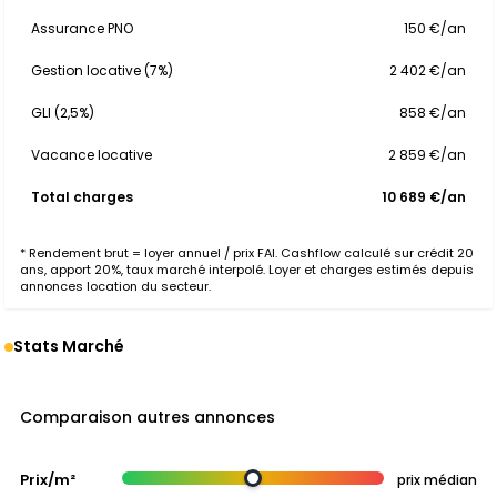
Assurance PNO
150 €/an
Gestion locative (7%)
2 402 €/an
GLI (2,5%)
858 €/an
Vacance locative
2 859 €/an
Total charges
10 689 €/an
* Rendement brut = loyer annuel / prix FAI. Cashflow calculé sur crédit 20
ans, apport 20%, taux marché interpolé. Loyer et charges estimés depuis
annonces location du secteur.
Stats Marché
Comparaison autres annonces
Prix/m²
prix médian