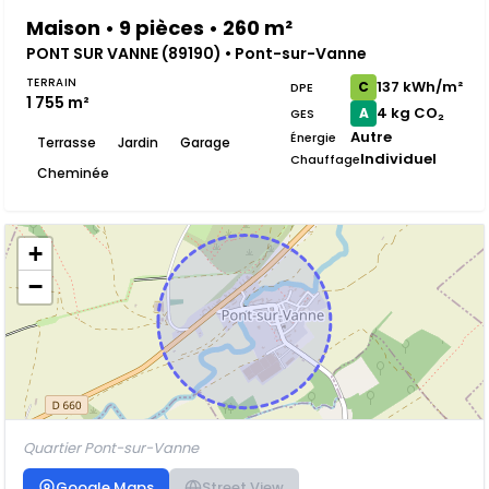
Maison • 9 pièces • 260 m²
PONT SUR VANNE (89190) • Pont-sur-Vanne
TERRAIN
137 kWh/m²
C
DPE
1 755 m²
4 kg CO₂
A
GES
Autre
Énergie
Terrasse
Jardin
Garage
Individuel
Chauffage
Cheminée
+
−
Quartier Pont-sur-Vanne
Google Maps
Street View