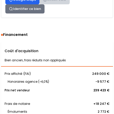
Identifier ce bien
Financement
Coût d'acquisition
Bien ancien, frais réduits non appliqués
Prix affiché (FAI)
249 000 €
Honoraires agence (~4,0%)
-9 577 €
Prix net vendeur
239 423 €
Frais de notaire
+18 247 €
Émoluments
2 772 €