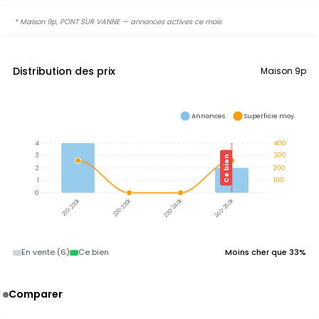
* Maison 9p, PONT SUR VANNE — annonces actives ce mois
Distribution des prix
Maison 9p
Annonces
Superficie moy.
4
400
3
300
Ce bien
2
200
1
100
0
210-220k
220-230k
230-240k
240-250k
En vente (6)
Ce bien
Moins cher que 33%
Comparer