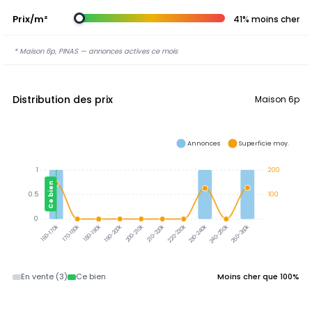
Prix/m²
41% moins cher
* Maison 6p, PINAS — annonces actives ce mois
Distribution des prix
Maison 6p
Annonces
Superficie moy.
1
200
Ce bien
0.5
100
0
170-180k
180-190k
190-200k
200-210k
210-220k
220-230k
230-240k
240-250k
250-260k
160-170k
En vente (3)
Ce bien
Moins cher que 100%