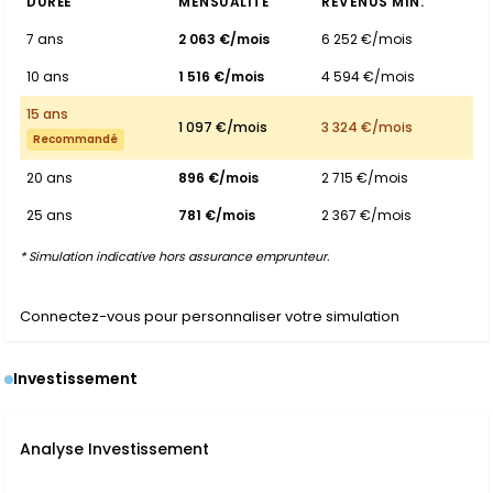
DURÉE
MENSUALITÉ
REVENUS MIN.
7 ans
2 063 €/mois
6 252 €/mois
10 ans
1 516 €/mois
4 594 €/mois
15 ans
1 097 €/mois
3 324 €/mois
Recommandé
20 ans
896 €/mois
2 715 €/mois
25 ans
781 €/mois
2 367 €/mois
* Simulation indicative hors assurance emprunteur.
Connectez-vous pour personnaliser votre simulation
Investissement
Analyse Investissement