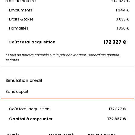
Frais de notaire
+12 327 €
Émoluments
1 944 €
Droits & taxes
9 033 €
Formalités
1 350 €
172 327 €
Coût total acquisition
* Frais de notaire calculés sur le prix net vendeur. Honoraires agence
estimés.
Simulation crédit
Sans apport
Coût total acquisition
172 327 €
Capital à emprunter
172 327 €