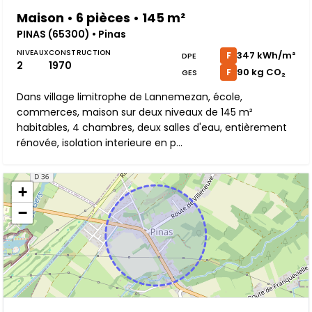
Maison • 6 pièces • 145 m²
PINAS (65300) • Pinas
NIVEAUX
CONSTRUCTION
347 kWh/m²
F
DPE
2
1970
90 kg CO₂
F
GES
Dans village limitrophe de Lannemezan, école,
commerces, maison sur deux niveaux de 145 m²
habitables, 4 chambres, deux salles d'eau, entièrement
rénovée, isolation interieure en p...
+
−