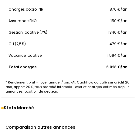
Charges copro. NR
870 €/an
Assurance PNO
150 €/an
Gestion locative (7%)
1 340 €/an
GLI (2,5%)
479 €/an
Vacance locative
1 594 €/an
Total charges
6 028 €/an
* Rendement brut = loyer annuel / prix FAI. Cashflow calculé sur crédit 20
ans, apport 20%, taux marché interpolé. Loyer et charges estimés depuis
annonces location du secteur.
Stats Marché
Comparaison autres annonces