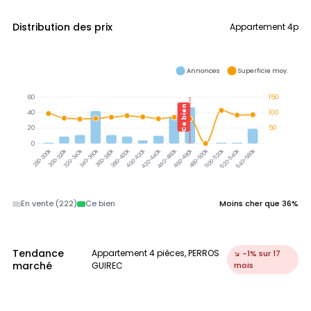
Distribution des prix
Appartement 4p
Annonces
Superficie moy.
60
150
Ce bien
40
100
20
50
0
300-320k
320-340k
340-360k
360-380k
380-400k
400-420k
420-440k
440-460k
460-480k
480-500k
500-520k
520-540k
540-560k
280-300k
En vente (222)
Ce bien
Moins cher que 36%
Tendance
Appartement 4 pièces, PERROS
↘ -1% sur 17
marché
GUIREC
mois