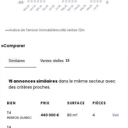
-3.0
0
Jul 25
Jan 26
Jul 26
Oct 24
Déc 24
Fév 25
Avr 25
Sep 25
Nov 25
Mar 26
Mai 26
Aoû 24
Indice de Tension Immobilière
Nb ventes 12m
Comparer
Similaires
Ventes réelles
15
15
15 annonces similaires
dans le même secteur avec
des critères proches.
BIEN
PRIX
SURFACE
PIÈCES
T4
460 000 €
80 m²
4
Voir
PERROS GUIREC
T4