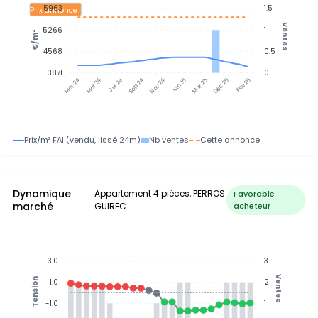
5963
1.5
Prix annonce
Ventes
5266
1
€/m²
4568
0.5
3871
0
Jul 24
Jan 25
Mai 24
Sep 24
Nov 24
Mar 25
Déc 25
Fév 26
Mar 24
Prix/m² FAI (vendu, lissé 24m)
Nb ventes
Cette annonce
Dynamique
Appartement 4 pièces, PERROS
Favorable
marché
GUIREC
acheteur
3.0
3
Ventes
Tension
1.0
2
-1.0
1