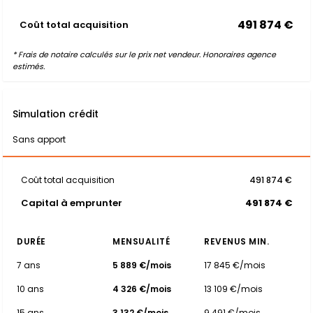
491 874 €
Coût total acquisition
* Frais de notaire calculés sur le prix net vendeur. Honoraires agence
estimés.
Simulation crédit
Sans apport
Coût total acquisition
491 874 €
Capital à emprunter
491 874 €
DURÉE
MENSUALITÉ
REVENUS MIN.
7 ans
5 889 €/mois
17 845 €/mois
10 ans
4 326 €/mois
13 109 €/mois
15 ans
3 132 €/mois
9 491 €/mois