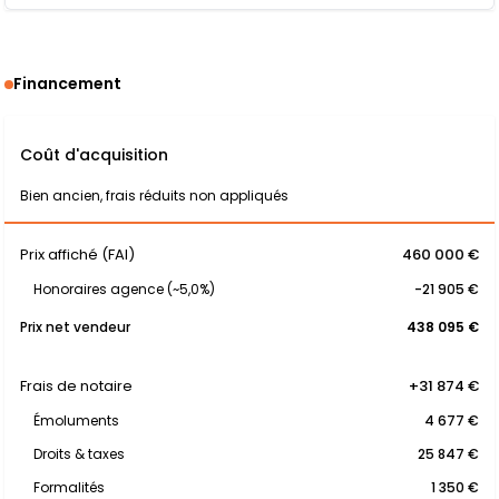
Financement
Coût d'acquisition
Bien ancien, frais réduits non appliqués
Prix affiché (FAI)
460 000 €
Honoraires agence (~5,0%)
-21 905 €
Prix net vendeur
438 095 €
Frais de notaire
+31 874 €
Émoluments
4 677 €
Droits & taxes
25 847 €
Formalités
1 350 €