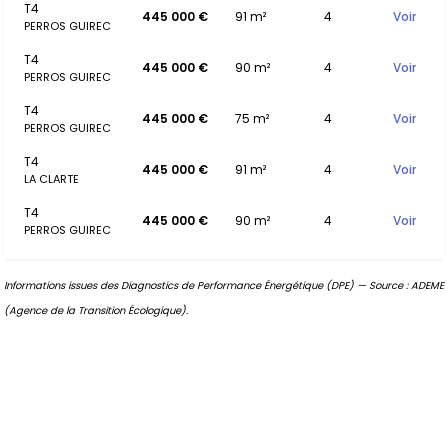
T4
445 000 €
91 m²
4
Voir
PERROS GUIREC
T4
445 000 €
90 m²
4
Voir
PERROS GUIREC
T4
445 000 €
75 m²
4
Voir
PERROS GUIREC
T4
445 000 €
91 m²
4
Voir
LA CLARTE
T4
445 000 €
90 m²
4
Voir
PERROS GUIREC
Informations issues des Diagnostics de Performance Énergétique (DPE) — Source : ADEME
(Agence de la Transition Écologique).