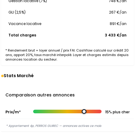
Gestion locative (7%)
748 €/an
GLI (2,5%)
267 €/an
Vacance locative
891 €/an
Total charges
3 433 €/an
* Rendement brut = loyer annuel / prix FAI. Cashflow calculé sur crédit 20
ans, apport 20%, taux marché interpolé. Loyer et charges estimés depuis
annonces location du secteur.
Stats Marché
Comparaison autres annonces
Prix/m²
15% plus cher
* Appartement 4p, PERROS GUIREC — annonces actives ce mois