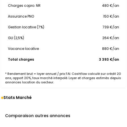
Charges copro. NR
480 €/an
Assurance PNO
150 €/an
Gestion locative (7%)
739 €/an
GLI (2,5%)
264 €/an
Vacance locative
880 €/an
Total charges
3 393 €/an
* Rendement brut = loyer annuel / prix FAI. Cashflow calculé sur crédit 20
ans, apport 20%, taux marché interpolé. Loyer et charges estimés depuis
annonces location du secteur.
Stats Marché
Comparaison autres annonces