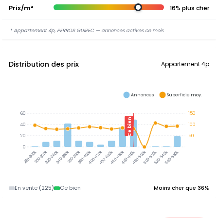
Prix/m²
16% plus cher
* Appartement 4p, PERROS GUIREC — annonces actives ce mois
Distribution des prix
Appartement 4p
Annonces
Superficie moy.
60
150
Ce bien
40
100
20
50
0
300-320k
320-340k
340-360k
360-380k
380-400k
280-300k
400-420k
420-440k
440-460k
460-480k
480-500k
500-520k
520-540k
540-560k
En vente (225)
Ce bien
Moins cher que 36%