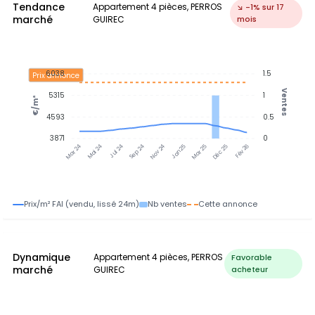
Tendance
Appartement 4 pièces, PERROS
↘ -1% sur 17
marché
GUIREC
mois
6038
1.5
Prix annonce
Ventes
5315
1
€/m²
4593
0.5
3871
0
Mai 24
Jul 24
Sep 24
Nov 24
Jan 25
Mar 25
Déc 25
Fév 26
Mar 24
Prix/m² FAI (vendu, lissé 24m)
Nb ventes
Cette annonce
Dynamique
Appartement 4 pièces, PERROS
Favorable
marché
GUIREC
acheteur