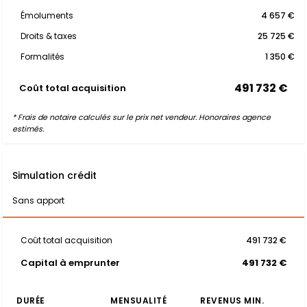
Émoluments
4 657 €
Droits & taxes
25 725 €
Formalités
1 350 €
491 732 €
Coût total acquisition
* Frais de notaire calculés sur le prix net vendeur. Honoraires agence
estimés.
Simulation crédit
Sans apport
Coût total acquisition
491 732 €
Capital à emprunter
491 732 €
DURÉE
MENSUALITÉ
REVENUS MIN.