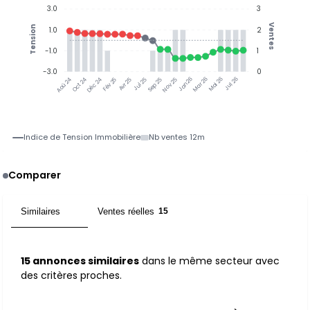
3.0
3
Ventes
Tension
1.0
2
-1.0
1
-3.0
0
Oct 24
Déc 24
Fév 25
Avr 25
Jul 25
Sep 25
Nov 25
Jan 26
Mar 26
Mai 26
Jul 26
Aoû 24
Indice de Tension Immobilière
Nb ventes 12m
Comparer
Similaires
Ventes réelles
15
15
15 annonces similaires
dans le même secteur avec
des critères proches.