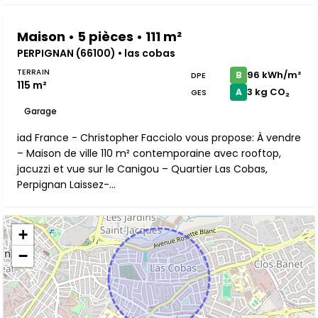
Maison • 5 pièces • 111 m²
PERPIGNAN (66100) • las cobas
TERRAIN
96 kWh/m²
B
DPE
115 m²
3 kg CO₂
A
GES
Garage
iad France - Christopher Facciolo vous propose: À vendre
– Maison de ville 110 m² contemporaine avec rooftop,
jacuzzi et vue sur le Canigou – Quartier Las Cobas,
Perpignan Laissez-...
+
−