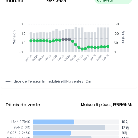
marché
PERPIGNAN
acheteur
3.0
150
Tension
Ventes
1.0
100
-1.0
50
-3.0
0
Oct 24
Déc 24
Fév 25
Avr 25
Jun 25
Aoû 25
Oct 25
Déc 25
Avr 26
Jun 26
Aoû 26
Aoû 24
Fév 26
Indice de Tension Immobilière
Nb ventes 12m
Délais de vente
Maison 5 pièces, PERPIGNAN
102j
1 644-1 794€
179j
1 951-2 101€
93j
2 098-2 248€