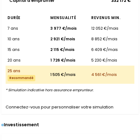
Capital à emprunter
332 172 €
DURÉE
MENSUALITÉ
REVENUS MIN.
7 ans
3 977 €/mois
12 052 €/mois
10 ans
2 921 €/mois
8 852 €/mois
15 ans
2 115 €/mois
6 409 €/mois
20 ans
1 726 €/mois
5 230 €/mois
25 ans
1 505 €/mois
4 561 €/mois
Recommandé
* Simulation indicative hors assurance emprunteur.
Connectez-vous pour personnaliser votre simulation
Investissement