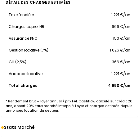
DÉTAIL DES CHARGES ESTIMÉES
Taxe foncière
1 221 €/an
Charges copro. NR
666 €/an
Assurance PNO
150 €/an
Gestion locative (7%)
1 026 €/an
GLI (2,5%)
366 €/an
Vacance locative
1 221 €/an
Total charges
4 650 €/an
* Rendement brut = loyer annuel / prix FAI. Cashflow calculé sur crédit 20
ans, apport 20%, taux marché interpolé. Loyer et charges estimés depuis
annonces location du secteur.
Stats Marché