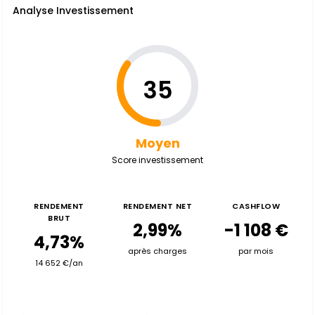
Analyse Investissement
35
Moyen
Score investissement
RENDEMENT
RENDEMENT NET
CASHFLOW
BRUT
2,99%
-1 108 €
4,73%
après charges
par mois
14 652 €/an