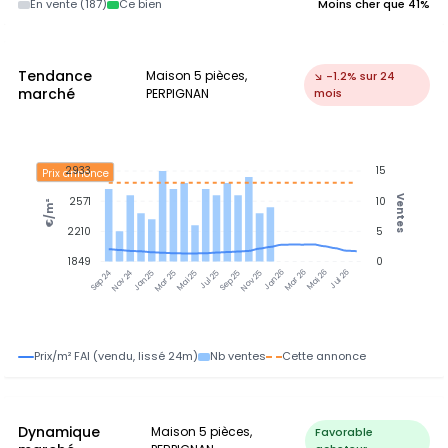
En vente (187)
Ce bien
Moins cher que 41%
Tendance
Maison 5 pièces,
↘ -1.2% sur 24
marché
PERPIGNAN
mois
2933
15
Prix annonce
Ventes
2571
10
€/m²
2210
5
1849
0
Nov 24
Jan 25
Mar 25
Mai 25
Jul 25
Sep 25
Nov 25
Jan 26
Mar 26
Mai 26
Jul 26
Sep 24
Prix/m² FAI (vendu, lissé 24m)
Nb ventes
Cette annonce
Dynamique
Maison 5 pièces,
Favorable