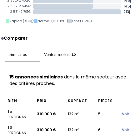
145j
2 252-2 402€
145j
2 395-2 545€
213j
2 551-2 701€
Rapide (<60j)
Normal (60-120j)
Lent (>120j)
Comparer
Similaires
Ventes réelles
15
15
15 annonces similaires
dans le même secteur avec
des critères proches.
BIEN
PRIX
SURFACE
PIÈCES
T5
310 000 €
132 m²
5
Voir
PERPIGNAN
T6
310 000 €
132 m²
6
Voir
PERPIGNAN