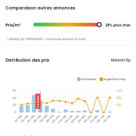
Comparaison autres annonces
Prix/m²
28% plus cher
* Maison 5p, PERPIGNAN — annonces actives ce mois
Distribution des prix
Maison 5p
Annonces
Superficie moy.
60
300
Ce bien
40
200
20
100
0
320-360k
360-400k
200-240k
240-280k
280-320k
400-440k
440-480k
480-520k
520-560k
560-600k
600-640k
640-680k
680-720k
720-760k
160-200k