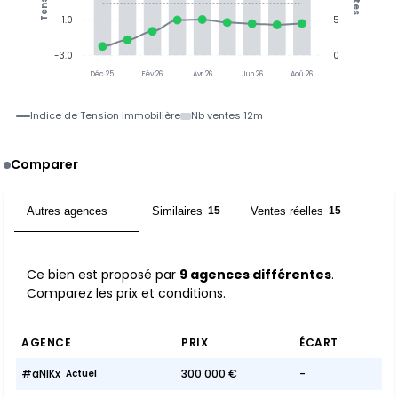
Tension
-1.0
5
-3.0
0
Déc 25
Fév 26
Avr 26
Jun 26
Aoû 26
Indice de Tension Immobilière
Nb ventes 12m
Comparer
Autres agences
Similaires
Ventes réelles
9
15
15
Ce bien est proposé par
9 agences différentes
.
Comparez les prix et conditions.
AGENCE
PRIX
ÉCART
#aNlKx
300 000 €
-
Actuel