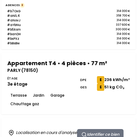
AGENCES
8
#b7OxG
314 000 €
#aNlL4
358 700 €
#aNovJ
314 000 €
#aYbNu
337 600 €
#b5ksm
300 000 €
#banDH
314 000 €
#bxPXz
314 000 €
#bBsBw
314 000 €
Appartement T4 • 4 pièces • 77 m²
PARLY (78150)
ÉTAGE
236 kWh/m²
E
DPE
3e étage
51 kg CO₂
E
GES
Terrasse
Jardin
Garage
Chauffage gaz
Localisation en cours d'analyse
Identifier ce bien