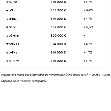
#b7OxG
314 000 €
+4,7%
#aNlL4
358 700 €
+19,6%
#aNovJ
314 000 €
+4,7%
#aYbNu
337 600 €
+12,5%
#b5ksm
300 000 €
-
#banDH
314 000 €
+4,7%
#bxPXz
314 000 €
+4,7%
#bBsBw
314 000 €
+4,7%
Informations issues des Diagnostics de Performance Énergétique (DPE) — Source : ADEME
(Agence de la Transition Écologique).