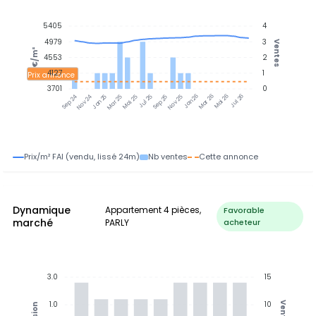
5405
4
4979
3
Ventes
€/m²
4553
2
4127
1
Prix annonce
3701
0
Jan 25
Jul 25
Jan 26
Jul 26
Nov 24
Mar 25
Mai 25
Sep 25
Nov 25
Mar 26
Mai 26
Sep 24
Prix/m² FAI (vendu, lissé 24m)
Nb ventes
Cette annonce
Dynamique
Appartement 4 pièces,
Favorable
marché
PARLY
acheteur
3.0
15
1.0
10
Ventes