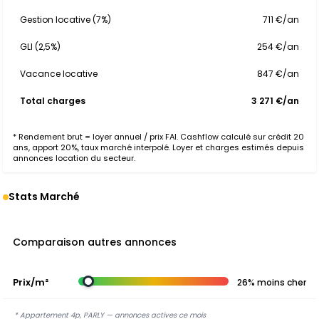
Gestion locative (7%)
711 €/an
GLI (2,5%)
254 €/an
Vacance locative
847 €/an
Total charges
3 271 €/an
* Rendement brut = loyer annuel / prix FAI. Cashflow calculé sur crédit 20
ans, apport 20%, taux marché interpolé. Loyer et charges estimés depuis
annonces location du secteur.
Stats Marché
Comparaison autres annonces
Prix/m²
26% moins cher
* Appartement 4p, PARLY — annonces actives ce mois