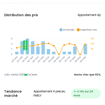
Distribution des prix
Appartement 4p
Annonces
Superficie moy.
6
150
Ce bien
4
100
2
50
0
200-250k
250-300k
300-350k
350-400k
400-450k
450-500k
500-550k
550-600k
600-650k
650-700k
700-750k
750-800k
800-850k
850-900k
En vente (38)
Ce bien
Moins cher que 82%
Tendance
Appartement 4 pièces,
↗ +1.4% sur 24
marché
PARLY
mois