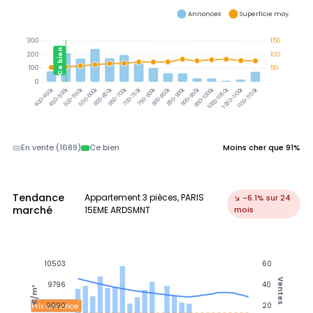
Annonces
Superficie moy.
300
150
Ce bien
200
100
100
50
0
450-500k
500-550k
550-600k
600-650k
650-700k
700-750k
750-800k
800-850k
850-900k
900-950k
950-1000k
1000-1050k
1050-1100k
1100-1150k
400-450k
En vente (1689)
Ce bien
Moins cher que 91%
Tendance
Appartement 3 pièces, PARIS
↘ -6.1% sur 24
marché
15EME ARDSMNT
mois
10503
60
Ventes
9796
40
€/m²
9090
20
Prix annonce