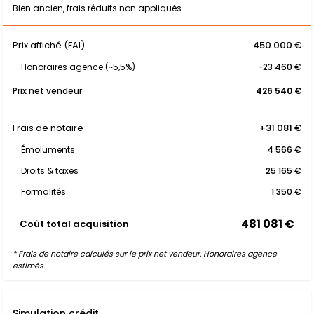
Bien ancien, frais réduits non appliqués
Prix affiché (FAI)
450 000 €
Honoraires agence (~5,5%)
-23 460 €
Prix net vendeur
426 540 €
Frais de notaire
+31 081 €
Émoluments
4 566 €
Droits & taxes
25 165 €
Formalités
1 350 €
481 081 €
Coût total acquisition
* Frais de notaire calculés sur le prix net vendeur. Honoraires agence
estimés.
Simulation crédit