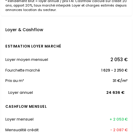
* Rendement brut = loyer annuel / prix FAI. Cashflow calculé sur crédit 20
ans, apport 20%, taux marché interpolé. Loyer et charges estimés depuis
annonces location du secteur.
Loyer & Cashflow
ESTIMATION LOYER MARCHÉ
2 053 €
Loyer moyen mensuel
Fourchette marché
1 629 - 2 250 €
Prix au m²
31 €/m²
Loyer annuel
24 636 €
CASHFLOW MENSUEL
Loyer mensuel
+ 2 053 €
Mensualité crédit
- 2 087 €