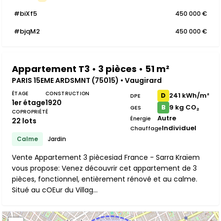
#biXf5
450 000 €
#bjqM2
450 000 €
Appartement T3 • 3 pièces • 51 m²
PARIS 15EME ARDSMNT (75015) • Vaugirard
ÉTAGE
CONSTRUCTION
241 kWh/m²
D
DPE
1er étage
1920
9 kg CO₂
B
GES
COPROPRIÉTÉ
Autre
Énergie
22 lots
Individuel
Chauffage
Calme
Jardin
Vente Appartement 3 piècesiad France - Sarra Kraïem
vous propose: Venez découvrir cet appartement de 3
pièces, fonctionnel, entièrement rénové et au calme.
Situé au cOEur du Villag...