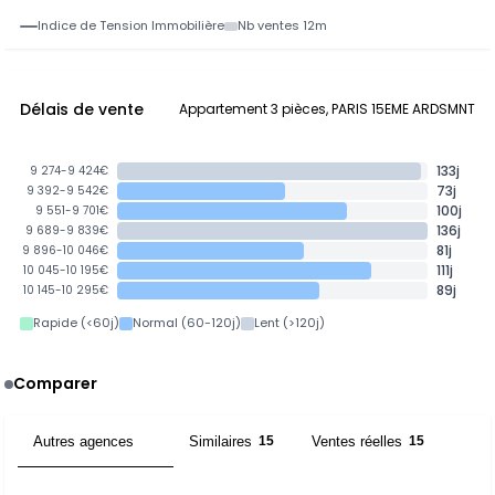
Indice de Tension Immobilière
Nb ventes 12m
Délais de vente
Appartement 3 pièces, PARIS 15EME ARDSMNT
133j
9 274-9 424€
73j
9 392-9 542€
100j
9 551-9 701€
136j
9 689-9 839€
81j
9 896-10 046€
111j
10 045-10 195€
89j
10 145-10 295€
Rapide (<60j)
Normal (60-120j)
Lent (>120j)
Comparer
Autres agences
Similaires
Ventes réelles
3
15
15