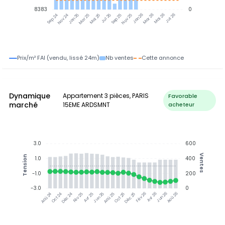
8383
0
Jan 25
Jul 25
Jan 26
Jul 26
Nov 24
Mar 25
Mai 25
Sep 25
Nov 25
Mar 26
Mai 26
Sep 24
Prix/m² FAI (vendu, lissé 24m)
Nb ventes
Cette annonce
Dynamique
Appartement 3 pièces, PARIS
Favorable
marché
15EME ARDSMNT
acheteur
3.0
600
Ventes
Tension
1.0
400
-1.0
200
-3.0
0
Jun 25
Jun 26
Oct 24
Déc 24
Fév 25
Avr 25
Aoû 25
Oct 25
Déc 25
Fév 26
Avr 26
Aoû 26
Aoû 24