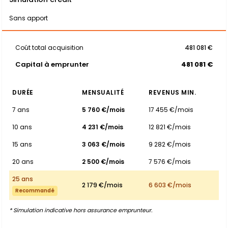
Sans apport
Coût total acquisition
481 081 €
Capital à emprunter
481 081 €
DURÉE
MENSUALITÉ
REVENUS MIN.
7 ans
5 760 €/mois
17 455 €/mois
10 ans
4 231 €/mois
12 821 €/mois
15 ans
3 063 €/mois
9 282 €/mois
20 ans
2 500 €/mois
7 576 €/mois
25 ans
2 179 €/mois
6 603 €/mois
Recommandé
* Simulation indicative hors assurance emprunteur.