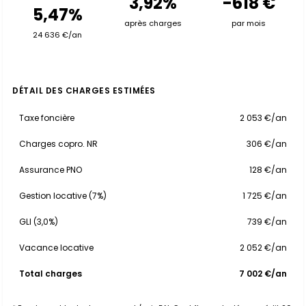
3,92%
-618 €
5,47%
après charges
par mois
24 636 €/an
DÉTAIL DES CHARGES ESTIMÉES
Taxe foncière
2 053 €/an
Charges copro. NR
306 €/an
Assurance PNO
128 €/an
Gestion locative (7%)
1 725 €/an
GLI (3,0%)
739 €/an
Vacance locative
2 052 €/an
Total charges
7 002 €/an