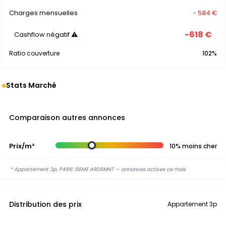
Charges mensuelles
- 584 €
-618 €
Cashflow négatif ⚠
Ratio couverture
102%
Stats Marché
Comparaison autres annonces
Prix/m²
10% moins cher
* Appartement 3p, PARIS 15EME ARDSMNT — annonces actives ce mois
Distribution des prix
Appartement 3p