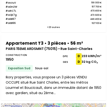
#avzuV
518 000 €
#aDnZW
517 700 €
#aRC7L
470 400 €
#aQk7g
473 600 €
#aEB97
449 400 €
#aEB96
527 100 €
+23 autres
Appartement T3 • 3 pièces • 56 m²
PARIS 15EME ARDSMNT (75015) • Rue Saint-Charles
CONSTRUCTION
233 kWh/m²
D
DPE
1950
32 kg CO₂
D
GES
Exposition Sud
Sous-sol
Ikory properties, vous propose un 3 pièces VENDU
OCCUPE situé Rue Saint Charles, entre les métros
Lourmel et Boucicault, dans un immeuble datant de 1950
avec gardien, situé au 2ème...