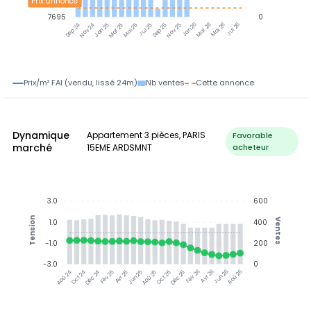
Prix annonce
7695
0
Nov 24
Jan 25
Mar 25
Mai 25
Jul 25
Sep 25
Nov 25
Jan 26
Mar 26
Mai 26
Jul 26
Sep 24
Prix/m² FAI (vendu, lissé 24m)
Nb ventes
Cette annonce
Dynamique
Appartement 3 pièces, PARIS
Favorable
marché
15EME ARDSMNT
acheteur
3.0
600
Tension
Ventes
1.0
400
-1.0
200
-3.0
0
Oct 24
Déc 24
Fév 25
Avr 25
Aoû 25
Oct 25
Déc 25
Fév 26
Jun 26
Aoû 26
Aoû 24
Jun 25
Avr 26