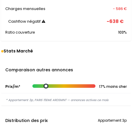
Charges mensuelles
- 586 €
-638 €
Cashflow négatif ⚠
Ratio couverture
103%
Stats Marché
Comparaison autres annonces
Prix/m²
17% moins cher
* Appartement 3p, PARIS 15EME ARDSMNT — annonces actives ce mois
Distribution des prix
Appartement 3p