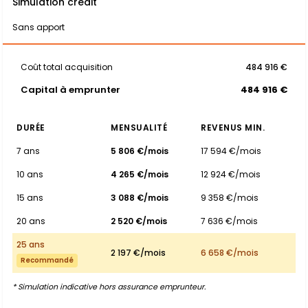
Simulation crédit
Sans apport
Coût total acquisition
484 916 €
Capital à emprunter
484 916 €
DURÉE
MENSUALITÉ
REVENUS MIN.
7 ans
5 806 €/mois
17 594 €/mois
10 ans
4 265 €/mois
12 924 €/mois
15 ans
3 088 €/mois
9 358 €/mois
20 ans
2 520 €/mois
7 636 €/mois
25 ans
2 197 €/mois
6 658 €/mois
Recommandé
* Simulation indicative hors assurance emprunteur.