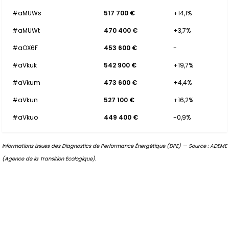
#aMUWs
517 700 €
+14,1%
#aMUWt
470 400 €
+3,7%
#aOX6F
453 600 €
-
#aVkuk
542 900 €
+19,7%
#aVkum
473 600 €
+4,4%
#aVkun
527 100 €
+16,2%
#aVkuo
449 400 €
-0,9%
Informations issues des Diagnostics de Performance Énergétique (DPE) — Source : ADEME
(Agence de la Transition Écologique).