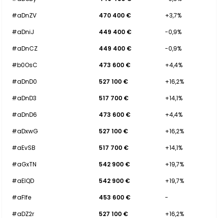
#aDnZV
470 400 €
+3,7%
#aDniJ
449 400 €
-0,9%
#aDnCZ
449 400 €
-0,9%
#b0OsC
473 600 €
+4,4%
#aDnD0
527 100 €
+16,2%
#aDnD3
517 700 €
+14,1%
#aDnD6
473 600 €
+4,4%
#aDxwG
527 100 €
+16,2%
#aEvSB
517 700 €
+14,1%
#aGxTN
542 900 €
+19,7%
#aEIQD
542 900 €
+19,7%
#aFIfe
453 600 €
-
#aDZ2r
527 100 €
+16,2%