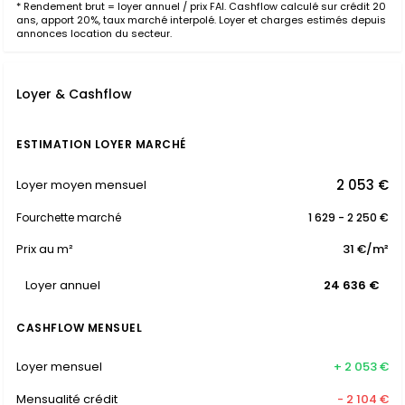
* Rendement brut = loyer annuel / prix FAI. Cashflow calculé sur crédit 20
ans, apport 20%, taux marché interpolé. Loyer et charges estimés depuis
annonces location du secteur.
Loyer & Cashflow
ESTIMATION LOYER MARCHÉ
2 053 €
Loyer moyen mensuel
Fourchette marché
1 629 - 2 250 €
Prix au m²
31 €/m²
Loyer annuel
24 636 €
CASHFLOW MENSUEL
Loyer mensuel
+ 2 053 €
Mensualité crédit
- 2 104 €