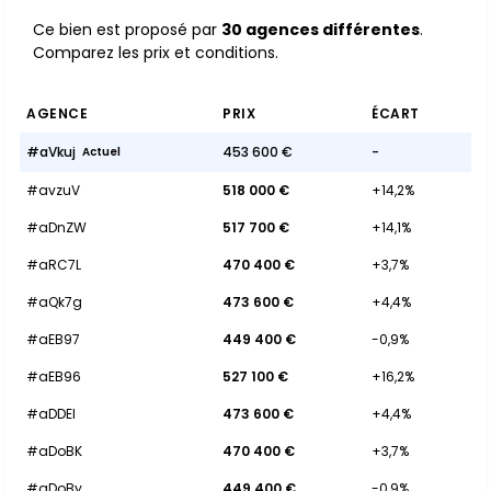
Ce bien est proposé par
30 agences différentes
.
Comparez les prix et conditions.
AGENCE
PRIX
ÉCART
#aVkuj
453 600 €
-
Actuel
#avzuV
518 000 €
+14,2%
#aDnZW
517 700 €
+14,1%
#aRC7L
470 400 €
+3,7%
#aQk7g
473 600 €
+4,4%
#aEB97
449 400 €
-0,9%
#aEB96
527 100 €
+16,2%
#aDDEI
473 600 €
+4,4%
#aDoBK
470 400 €
+3,7%
#aDoBy
449 400 €
-0,9%