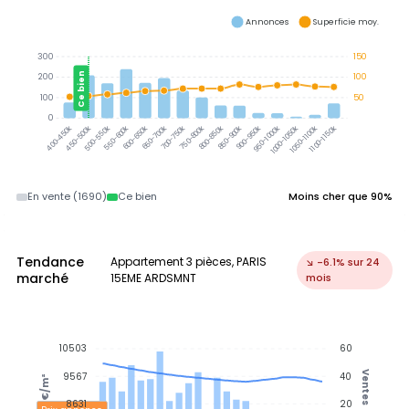
Annonces
Superficie moy.
300
150
Ce bien
200
100
100
50
0
450-500k
500-550k
550-600k
600-650k
650-700k
700-750k
750-800k
800-850k
850-900k
900-950k
950-1000k
1000-1050k
1050-1100k
1100-1150k
400-450k
En vente (1690)
Ce bien
Moins cher que 90%
Tendance
Appartement 3 pièces, PARIS
↘ -6.1% sur 24
marché
15EME ARDSMNT
mois
10503
60
Ventes
9567
40
€/m²
8631
20