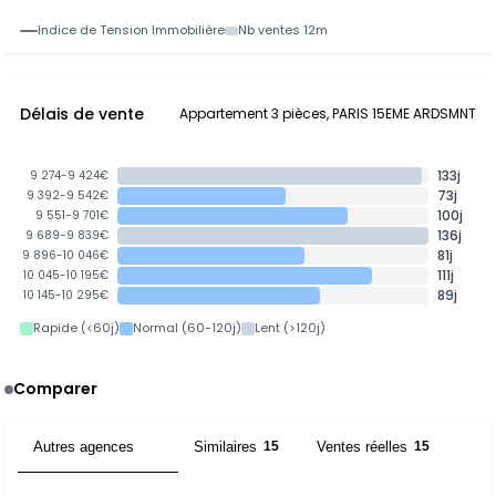
Indice de Tension Immobilière
Nb ventes 12m
Délais de vente
Appartement 3 pièces, PARIS 15EME ARDSMNT
133j
9 274-9 424€
73j
9 392-9 542€
100j
9 551-9 701€
136j
9 689-9 839€
81j
9 896-10 046€
111j
10 045-10 195€
89j
10 145-10 295€
Rapide (<60j)
Normal (60-120j)
Lent (>120j)
Comparer
Autres agences
Similaires
Ventes réelles
30
15
15