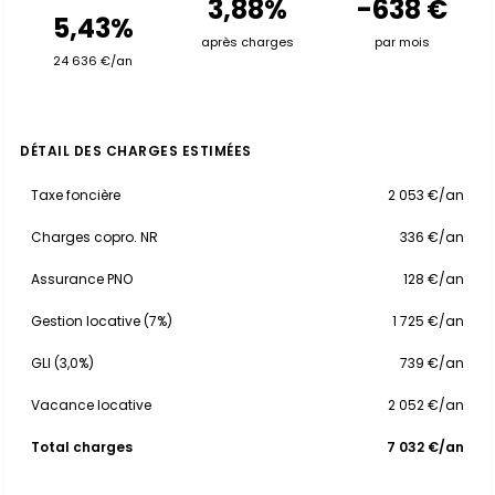
3,88%
-638 €
5,43%
après charges
par mois
24 636 €/an
DÉTAIL DES CHARGES ESTIMÉES
Taxe foncière
2 053 €/an
Charges copro. NR
336 €/an
Assurance PNO
128 €/an
Gestion locative (7%)
1 725 €/an
GLI (3,0%)
739 €/an
Vacance locative
2 052 €/an
Total charges
7 032 €/an