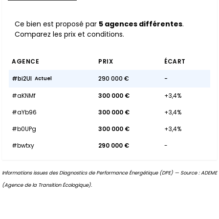
Ce bien est proposé par
5 agences différentes
.
Comparez les prix et conditions.
AGENCE
PRIX
ÉCART
#bi2Ul
290 000 €
-
Actuel
#aKNMf
300 000 €
+3,4%
#aYb96
300 000 €
+3,4%
#b0UPg
300 000 €
+3,4%
#bwtxy
290 000 €
-
Informations issues des Diagnostics de Performance Énergétique (DPE) — Source : ADEME
(Agence de la Transition Écologique).