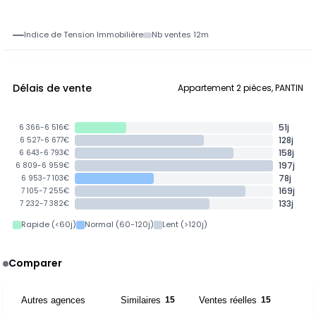
Indice de Tension Immobilière
Nb ventes 12m
Délais de vente
Appartement 2 pièces, PANTIN
51j
6 366-6 516€
128j
6 527-6 677€
158j
6 643-6 793€
197j
6 809-6 959€
78j
6 953-7 103€
169j
7 105-7 255€
133j
7 232-7 382€
Rapide (<60j)
Normal (60-120j)
Lent (>120j)
Comparer
Autres agences
Similaires
Ventes réelles
5
15
15