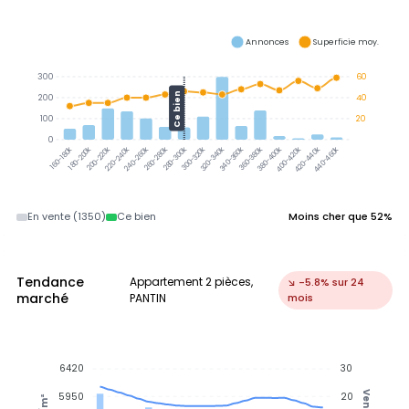
Annonces
Superficie moy.
300
60
Ce bien
200
40
100
20
0
300-320k
320-340k
340-360k
360-380k
380-400k
180-200k
200-220k
220-240k
240-260k
260-280k
280-300k
400-420k
420-440k
440-460k
160-180k
En vente (1350)
Ce bien
Moins cher que 52%
Tendance
Appartement 2 pièces,
↘ -5.8% sur 24
marché
PANTIN
mois
6420
30
Ventes
5950
20
€/m²