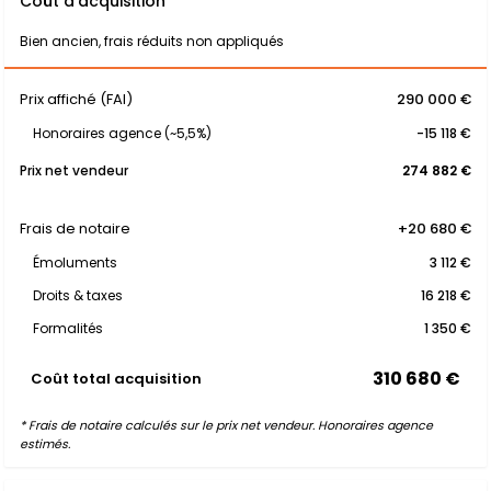
Coût d'acquisition
Bien ancien, frais réduits non appliqués
Prix affiché (FAI)
290 000 €
Honoraires agence (~5,5%)
-15 118 €
Prix net vendeur
274 882 €
Frais de notaire
+20 680 €
Émoluments
3 112 €
Droits & taxes
16 218 €
Formalités
1 350 €
310 680 €
Coût total acquisition
* Frais de notaire calculés sur le prix net vendeur. Honoraires agence
estimés.