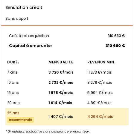
Simulation crédit
Sans apport
Coût total acquisition
310 680 €
Capital à emprunter
310 680 €
DURÉE
MENSUALITÉ
REVENUS MIN.
7 ans
3 720 €/mois
11 273 €/mois
10 ans
2 732 €/mois
8 279 €/mois
15 ans
1 978 €/mois
5 994 €/mois
20 ans
1 614 €/mois
4 891 €/mois
25 ans
1 407 €/mois
4 264 €/mois
Recommandé
* Simulation indicative hors assurance emprunteur.