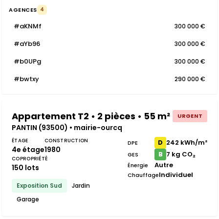
AGENCES
4
#aKNMf
300 000 €
#aYb96
300 000 €
#b0UPg
300 000 €
#bwtxy
290 000 €
Appartement T2 • 2 pièces • 55 m²
URGENT
PANTIN (93500) • mairie-ourcq
ÉTAGE
CONSTRUCTION
242 kWh/m²
D
DPE
4e étage
1980
7 kg CO₂
B
GES
COPROPRIÉTÉ
Autre
Énergie
150 lots
Individuel
Chauffage
Exposition Sud
Jardin
Garage