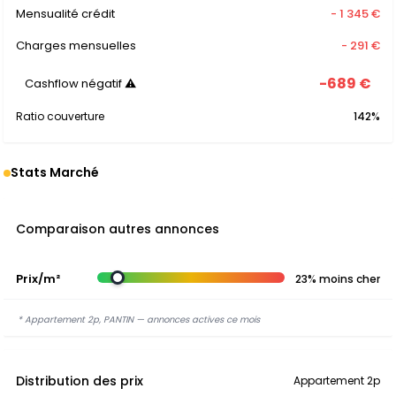
Mensualité crédit
- 1 345 €
Charges mensuelles
- 291 €
-689 €
Cashflow négatif ⚠
Ratio couverture
142%
Stats Marché
Comparaison autres annonces
Prix/m²
23% moins cher
* Appartement 2p, PANTIN — annonces actives ce mois
Distribution des prix
Appartement 2p