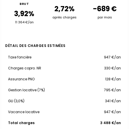
BRUT
2,72%
-689 €
3,92%
après charges
par mois
11 364 €/an
DÉTAIL DES CHARGES ESTIMÉES
Taxe foncière
947 €/an
Charges copro. NR
330 €/an
Assurance PNO
128 €/an
Gestion locative (7%)
795 €/an
GLI (3,0%)
341 €/an
Vacance locative
947 €/an
Total charges
3 488 €/an