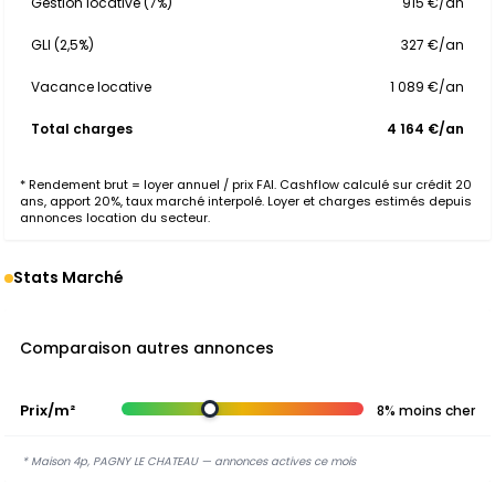
Gestion locative (7%)
915 €/an
GLI (2,5%)
327 €/an
Vacance locative
1 089 €/an
Total charges
4 164 €/an
* Rendement brut = loyer annuel / prix FAI. Cashflow calculé sur crédit 20
ans, apport 20%, taux marché interpolé. Loyer et charges estimés depuis
annonces location du secteur.
Stats Marché
Comparaison autres annonces
Prix/m²
8% moins cher
* Maison 4p, PAGNY LE CHATEAU — annonces actives ce mois