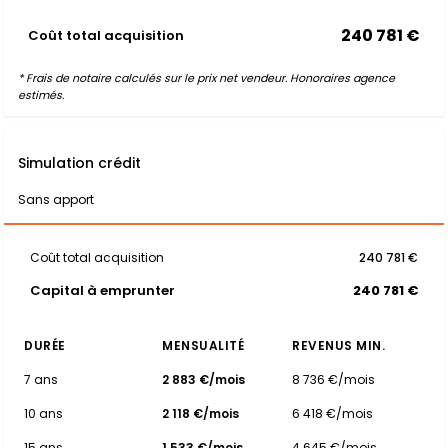
240 781 €
Coût total acquisition
* Frais de notaire calculés sur le prix net vendeur. Honoraires agence
estimés.
Simulation crédit
Sans apport
Coût total acquisition
240 781 €
Capital à emprunter
240 781 €
DURÉE
MENSUALITÉ
REVENUS MIN.
7 ans
2 883 €/mois
8 736 €/mois
10 ans
2 118 €/mois
6 418 €/mois
15 ans
1 533 €/mois
4 645 €/mois