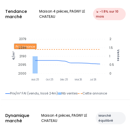
Tendance
Maison 4 pièces, PAGNY LE
↘ -1.8% sur 10
marché
CHATEAU
mois
2379
2
Prix annonce
2284
1.5
Ventes
€/m²
2190
1
2095
0.5
2000
0
Aoû 25
Oct 25
Déc 25
Mai 26
Jul 26
Prix/m² FAI (vendu, lissé 24m)
Nb ventes
Cette annonce
Dynamique
Maison 4 pièces, PAGNY LE
Marché
marché
CHATEAU
équilibré