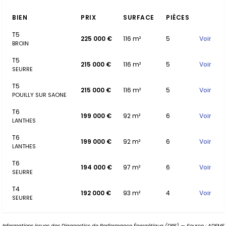
BIEN
PRIX
SURFACE
PIÈCES
T5
225 000 €
116 m²
5
Voir
BROIN
T5
215 000 €
116 m²
5
Voir
SEURRE
T5
215 000 €
116 m²
5
Voir
POUILLY SUR SAONE
T6
199 000 €
92 m²
6
Voir
LANTHES
T6
199 000 €
92 m²
6
Voir
LANTHES
T6
194 000 €
97 m²
6
Voir
SEURRE
T4
192 000 €
93 m²
4
Voir
SEURRE
Informations issues des Diagnostics de Performance Énergétique (DPE) — Source : ADEME