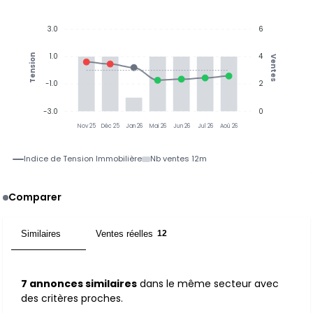
3.0
6
1.0
4
Tension
Ventes
-1.0
2
-3.0
0
Nov 25
Déc 25
Jan 26
Mai 26
Jun 26
Jul 26
Aoû 26
Indice de Tension Immobilière
Nb ventes 12m
Comparer
Similaires
Ventes réelles
7
12
7 annonces similaires
dans le même secteur avec
des critères proches.