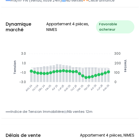
Prix/m² FAI (vendu, lissé 24m)
Nb ventes
Cette annonce
Dynamique
Appartement 4 pièces,
Favorable
marché
NIMES
acheteur
3.0
300
Ventes
Tension
1.0
200
-1.0
100
-3.0
0
Oct 24
Déc 24
Fév 25
Avr 25
Jun 25
Aoû 25
Oct 25
Déc 25
Fév 26
Avr 26
Jun 26
Aoû 26
Aoû 24
Indice de Tension Immobilière
Nb ventes 12m
Délais de vente
Appartement 4 pièces, NIMES