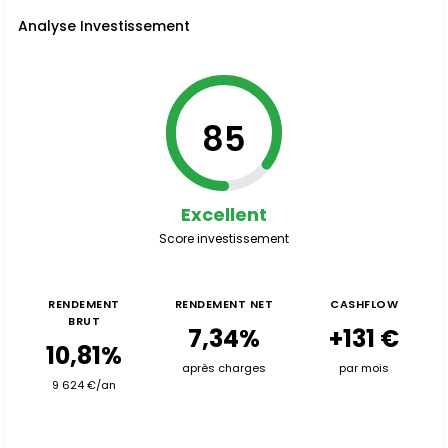
Analyse Investissement
85
Excellent
Score investissement
RENDEMENT
RENDEMENT NET
CASHFLOW
BRUT
7,34%
+131 €
10,81%
après charges
par mois
9 624 €/an