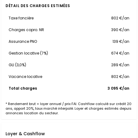
DÉTAIL DES CHARGES ESTIMÉES
Taxe foncière
802 €/an
Charges copro. NR
390 €/an
Assurance PNO
139 €/an
Gestion locative (7%)
674 €/an
GLI (3,0%)
289 €/an
Vacance locative
802 €/an
Total charges
3 095 €/an
* Rendement brut = loyer annuel / prix FAI. Cashflow calculé sur crédit 20
ans, apport 20%, taux marché interpolé. Loyer et charges estimés depuis
annonces location du secteur.
Loyer & Cashflow