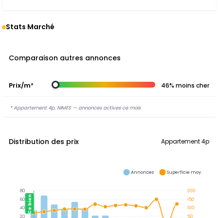
Stats Marché
Comparaison autres annonces
Prix/m²
46% moins cher
* Appartement 4p, NIMES — annonces actives ce mois
Distribution des prix
Appartement 4p
Annonces
Superficie moy.
80
200
Ce bien
60
150
40
100
20
50