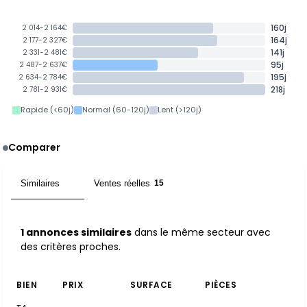
160j
2 014-2 164€
164j
2 177-2 327€
141j
2 331-2 481€
95j
2 487-2 637€
195j
2 634-2 784€
218j
2 781-2 931€
Rapide (<60j)
Normal (60-120j)
Lent (>120j)
Comparer
Similaires
Ventes réelles
1
15
1 annonces similaires
dans le même secteur avec
des critères proches.
BIEN
PRIX
SURFACE
PIÈCES