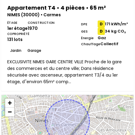
Appartement T4 • 4 pièces • 65 m²
NIMES (30000) • Carmes
ÉTAGE
CONSTRUCTION
171 kWh/m²
D
DPE
1er étage
1970
34 kg CO₂
D
GES
COPROPRIÉTÉ
Gaz
Énergie
131 lots
Collectif
Chauffage
Jardin
Garage
EXCLUSIVITE NIMES GARE CENTRE VILLE Proche de la gare
des commerces et du centre ville; Dans résidence
sécurisée avec ascenseur, appartement T3/4 au 1er
étage, d''environ 65m² comp...
+
−