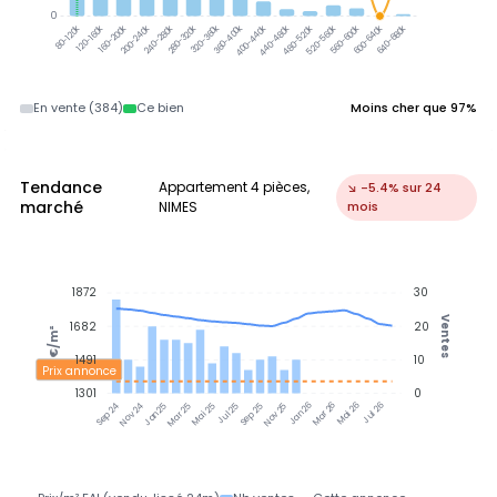
0
320-360k
360-400k
120-160k
160-200k
200-240k
240-280k
280-320k
400-440k
440-480k
480-520k
520-560k
560-600k
600-640k
640-680k
80-120k
En vente (384)
Ce bien
Moins cher que 97%
Tendance
Appartement 4 pièces,
↘ -5.4% sur 24
marché
NIMES
mois
1872
30
Ventes
1682
20
€/m²
1491
10
Prix annonce
1301
0
Nov 24
Jan 25
Mar 25
Mai 25
Jul 25
Sep 25
Nov 25
Jan 26
Mar 26
Mai 26
Jul 26
Sep 24