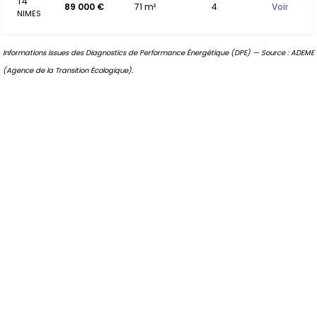
T4
89 000 €
71 m²
4
Voir
NIMES
Informations issues des Diagnostics de Performance Énergétique (DPE) — Source : ADEME
(Agence de la Transition Écologique).