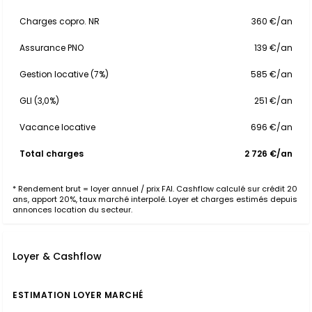
Charges copro. NR
360 €/an
Assurance PNO
139 €/an
Gestion locative (7%)
585 €/an
GLI (3,0%)
251 €/an
Vacance locative
696 €/an
Total charges
2 726 €/an
* Rendement brut = loyer annuel / prix FAI. Cashflow calculé sur crédit 20
ans, apport 20%, taux marché interpolé. Loyer et charges estimés depuis
annonces location du secteur.
Loyer & Cashflow
ESTIMATION LOYER MARCHÉ