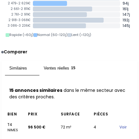
94j
2 479-2 629€
161j
2 661-2 811€
147j
2 761-2 911€
192j
2 918-3 068€
145j
3 086-3 236€
Rapide (<60j)
Normal (60-120j)
Lent (>120j)
Comparer
Similaires
Ventes réelles
15
15
15 annonces similaires
dans le même secteur avec
des critères proches.
BIEN
PRIX
SURFACE
PIÈCES
T4
96 500 €
72 m²
4
Voir
NIMES