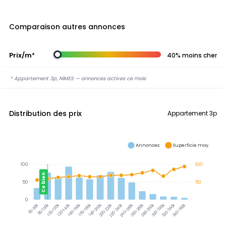
Comparaison autres annonces
Prix/m²
40% moins cher
* Appartement 3p, NIMES — annonces actives ce mois
Distribution des prix
Appartement 3p
Annonces
Superficie moy.
100
100
Ce bien
50
50
0
300-320k
320-340k
340-360k
80-100k
100-120k
120-140k
140-160k
160-180k
180-200k
200-220k
220-240k
240-260k
260-280k
280-300k
60-80k