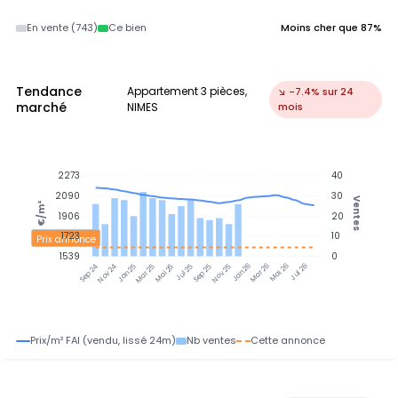
En vente (743)
Ce bien
Moins cher que 87%
Tendance
Appartement 3 pièces,
↘ -7.4% sur 24
marché
NIMES
mois
2273
40
2090
30
Ventes
€/m²
1906
20
1723
10
Prix annonce
1539
0
Nov 24
Jan 25
Mar 25
Mai 25
Jul 25
Sep 25
Nov 25
Jan 26
Mar 26
Mai 26
Jul 26
Sep 24
Prix/m² FAI (vendu, lissé 24m)
Nb ventes
Cette annonce