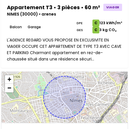
Appartement T3 • 3 pièces • 60 m²
VIAGER
NIMES (30000) • arenes
123 kWh/m²
C
DPE
Balcon
Garage
3 kg CO₂
C
GES
L'AGENCE REGARD VOUS PROPOSE EN EXCLUSIVITE EN
VIAGER OCCUPE CET APPARTEMENT DE TYPE T3 AVEC CAVE
ET PARKING Charmant appartement en rez-de-
chaussée situé dans une résidence sécuri...
+
−