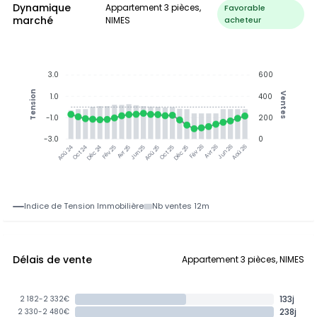
Dynamique
Appartement 3 pièces,
Favorable
marché
NIMES
acheteur
3.0
600
Tension
Ventes
1.0
400
-1.0
200
-3.0
0
Oct 24
Déc 24
Fév 25
Avr 25
Aoû 25
Oct 25
Déc 25
Fév 26
Jun 26
Aoû 26
Aoû 24
Jun 25
Avr 26
Indice de Tension Immobilière
Nb ventes 12m
Délais de vente
Appartement 3 pièces, NIMES
133j
2 182-2 332€
238j
2 330-2 480€