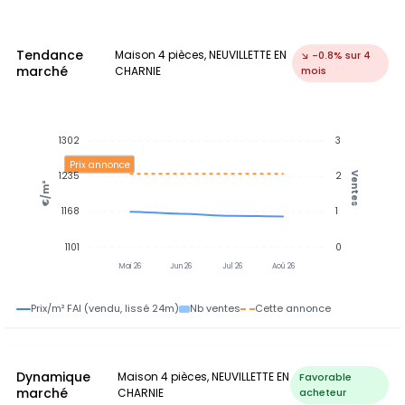
Tendance
Maison 4 pièces, NEUVILLETTE EN
↘ -0.8% sur 4
marché
CHARNIE
mois
1302
3
Prix annonce
1235
2
Ventes
€/m²
1168
1
1101
0
Mai 26
Jun 26
Jul 26
Aoû 26
Prix/m² FAI (vendu, lissé 24m)
Nb ventes
Cette annonce
Dynamique
Maison 4 pièces, NEUVILLETTE EN
Favorable
marché
CHARNIE
acheteur