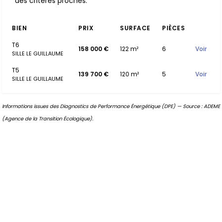
des critères proches.
BIEN
PRIX
SURFACE
PIÈCES
T6
158 000 €
122 m²
6
Voir
SILLE LE GUILLAUME
T5
139 700 €
120 m²
5
Voir
SILLE LE GUILLAUME
Informations issues des Diagnostics de Performance Énergétique (DPE) — Source : ADEME
(Agence de la Transition Écologique).