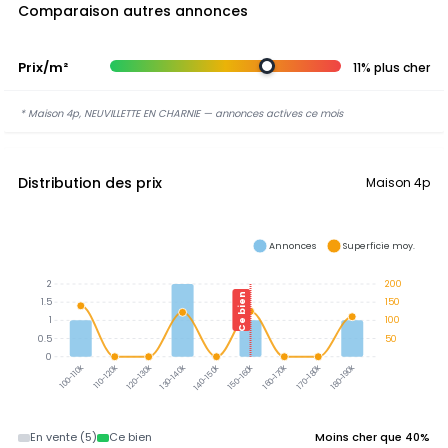
Comparaison autres annonces
Prix/m²
11% plus cher
* Maison 4p, NEUVILLETTE EN CHARNIE — annonces actives ce mois
Distribution des prix
Maison 4p
Annonces
Superficie moy.
2
200
Ce bien
1.5
150
1
100
0.5
50
0
110-120k
120-130k
130-140k
140-150k
160-170k
170-180k
180-190k
100-110k
150-160k
En vente (5)
Ce bien
Moins cher que 40%