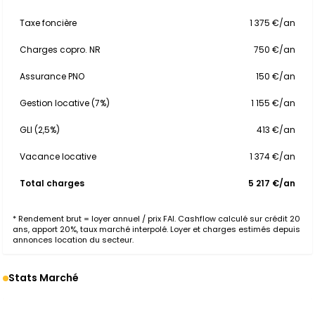
Taxe foncière
1 375 €/an
Charges copro. NR
750 €/an
Assurance PNO
150 €/an
Gestion locative (7%)
1 155 €/an
GLI (2,5%)
413 €/an
Vacance locative
1 374 €/an
Total charges
5 217 €/an
* Rendement brut = loyer annuel / prix FAI. Cashflow calculé sur crédit 20
ans, apport 20%, taux marché interpolé. Loyer et charges estimés depuis
annonces location du secteur.
Stats Marché