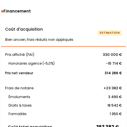
Financement
Coût d'acquisition
ESTIMATION
Bien ancien, frais réduits non appliqués
Prix affiché (FAI)
330 000 €
Honoraires agence (~5,0%)
-15 714 €
Prix net vendeur
314 286 €
Frais de notaire
+23 382 €
Émoluments
3 490 €
Droits & taxes
18 542 €
Formalités
1 350 €
353 382 €
Coût total acquisition