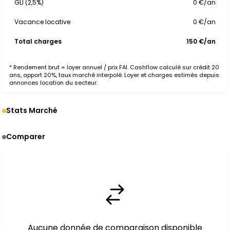
GLI (2,5%)
0 €/an
Vacance locative
0 €/an
Total charges
150 €/an
* Rendement brut = loyer annuel / prix FAI. Cashflow calculé sur crédit 20
ans, apport 20%, taux marché interpolé. Loyer et charges estimés depuis
annonces location du secteur.
Stats Marché
Comparer
Aucune donnée de comparaison disponible