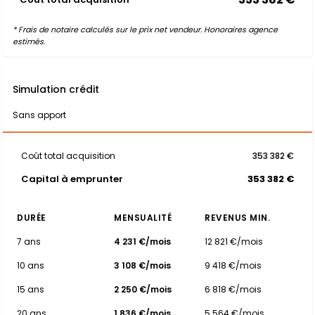
* Frais de notaire calculés sur le prix net vendeur. Honoraires agence
estimés.
Simulation crédit
Sans apport
Coût total acquisition
353 382 €
Capital à emprunter
353 382 €
DURÉE
MENSUALITÉ
REVENUS MIN.
7 ans
4 231 €/mois
12 821 €/mois
10 ans
3 108 €/mois
9 418 €/mois
15 ans
2 250 €/mois
6 818 €/mois
20 ans
1 836 €/mois
5 564 €/mois