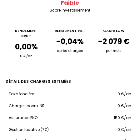
Faible
Score investissement
RENDEMENT
RENDEMENT NET
CASHFLOW
BRUT
-0,04%
-2 079 €
0,00%
après charges
par mois
0 €/an
DÉTAIL DES CHARGES ESTIMÉES
Taxe foncière
0 €/an
Charges copro. NR
0 €/an
Assurance PNO
150 €/an
Gestion locative (7%)
0 €/an