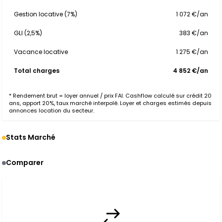
Gestion locative (7%)
1 072 €/an
GLI (2,5%)
383 €/an
Vacance locative
1 275 €/an
Total charges
4 852 €/an
* Rendement brut = loyer annuel / prix FAI. Cashflow calculé sur crédit 20
ans, apport 20%, taux marché interpolé. Loyer et charges estimés depuis
annonces location du secteur.
Stats Marché
Comparer