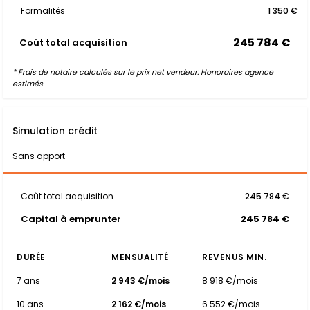
Formalités
1 350 €
245 784 €
Coût total acquisition
* Frais de notaire calculés sur le prix net vendeur. Honoraires agence
estimés.
Simulation crédit
Sans apport
Coût total acquisition
245 784 €
Capital à emprunter
245 784 €
DURÉE
MENSUALITÉ
REVENUS MIN.
7 ans
2 943 €/mois
8 918 €/mois
10 ans
2 162 €/mois
6 552 €/mois