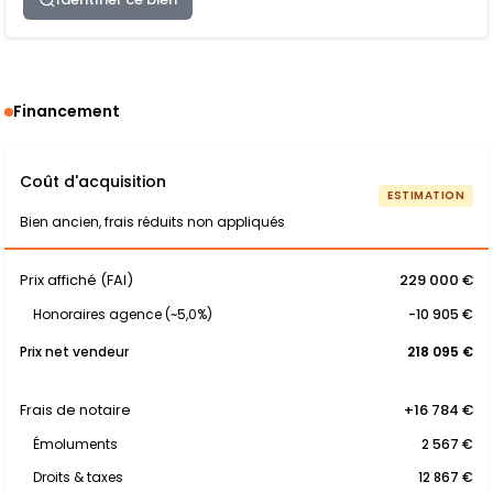
Financement
Coût d'acquisition
ESTIMATION
Bien ancien, frais réduits non appliqués
Prix affiché (FAI)
229 000 €
Honoraires agence (~5,0%)
-10 905 €
Prix net vendeur
218 095 €
Frais de notaire
+16 784 €
Émoluments
2 567 €
Droits & taxes
12 867 €