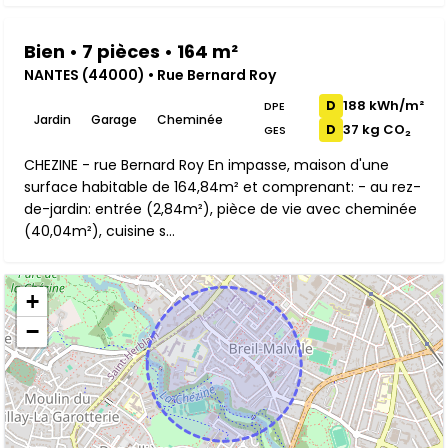
Bien • 7 pièces • 164 m²
NANTES (44000) • Rue Bernard Roy
188 kWh/m²
D
DPE
Jardin
Garage
Cheminée
37 kg CO₂
D
GES
CHEZINE - rue Bernard Roy En impasse, maison d'une
surface habitable de 164,84m² et comprenant: - au rez-
de-jardin: entrée (2,84m²), pièce de vie avec cheminée
(40,04m²), cuisine s...
+
−