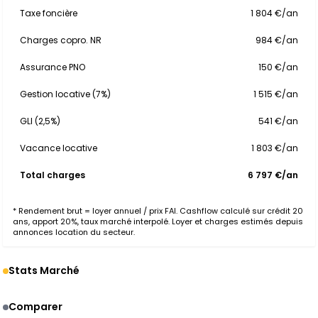
Taxe foncière
1 804 €/an
Charges copro. NR
984 €/an
Assurance PNO
150 €/an
Gestion locative (7%)
1 515 €/an
GLI (2,5%)
541 €/an
Vacance locative
1 803 €/an
Total charges
6 797 €/an
* Rendement brut = loyer annuel / prix FAI. Cashflow calculé sur crédit 20
ans, apport 20%, taux marché interpolé. Loyer et charges estimés depuis
annonces location du secteur.
Stats Marché
Comparer