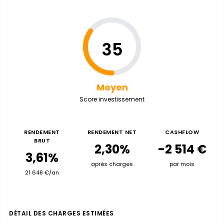
35
Moyen
Score investissement
RENDEMENT
RENDEMENT NET
CASHFLOW
BRUT
2,30%
-2 514 €
3,61%
après charges
par mois
21 648 €/an
DÉTAIL DES CHARGES ESTIMÉES