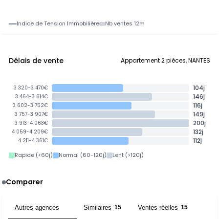
Indice de Tension Immobilière
Nb ventes 12m
Délais de vente
Appartement 2 pièces, NANTES
104j
3 320-3 470€
146j
3 464-3 614€
116j
3 602-3 752€
149j
3 757-3 907€
200j
3 913-4 063€
132j
4 059-4 209€
112j
4 211-4 361€
Rapide (<60j)
Normal (60-120j)
Lent (>120j)
Comparer
Autres agences
Similaires
Ventes réelles
4
15
15