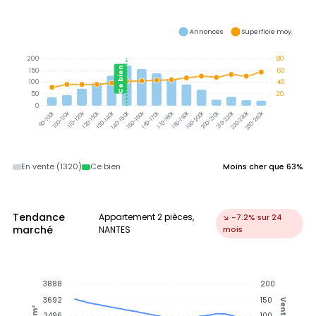
Annonces
Superficie moy.
200
80
Ce bien
150
60
100
40
50
20
0
100-110k
110-120k
120-130k
130-140k
140-150k
150-160k
160-170k
170-180k
180-190k
190-200k
200-210k
210-220k
220-230k
230-240k
90-100k
En vente (1320)
Ce bien
Moins cher que 63%
Tendance
Appartement 2 pièces,
↘ -7.2% sur 24
marché
NANTES
mois
3888
200
3692
150
Ventes
€/m²
3496
100