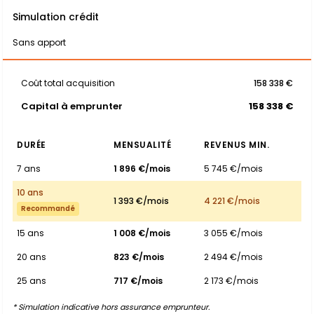
Simulation crédit
Sans apport
Coût total acquisition
158 338 €
Capital à emprunter
158 338 €
DURÉE
MENSUALITÉ
REVENUS MIN.
7 ans
1 896 €/mois
5 745 €/mois
10 ans
1 393 €/mois
4 221 €/mois
Recommandé
15 ans
1 008 €/mois
3 055 €/mois
20 ans
823 €/mois
2 494 €/mois
25 ans
717 €/mois
2 173 €/mois
* Simulation indicative hors assurance emprunteur.