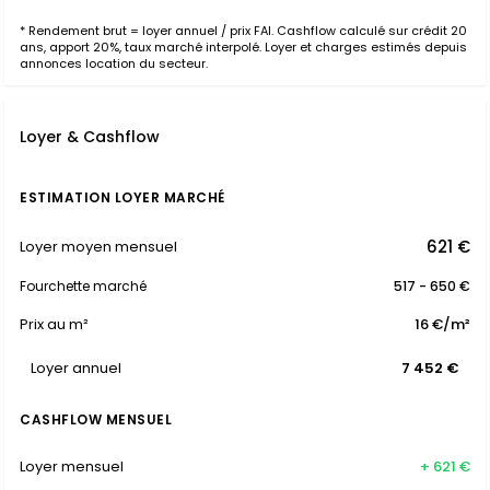
* Rendement brut = loyer annuel / prix FAI. Cashflow calculé sur crédit 20
ans, apport 20%, taux marché interpolé. Loyer et charges estimés depuis
annonces location du secteur.
Loyer & Cashflow
ESTIMATION LOYER MARCHÉ
621 €
Loyer moyen mensuel
Fourchette marché
517 - 650 €
Prix au m²
16 €/m²
Loyer annuel
7 452 €
CASHFLOW MENSUEL
Loyer mensuel
+ 621 €