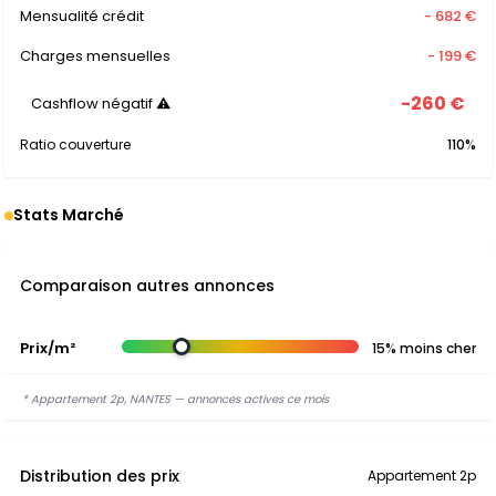
Mensualité crédit
- 682 €
Charges mensuelles
- 199 €
-260 €
Cashflow négatif ⚠
Ratio couverture
110%
Stats Marché
Comparaison autres annonces
Prix/m²
15% moins cher
* Appartement 2p, NANTES — annonces actives ce mois
Distribution des prix
Appartement 2p