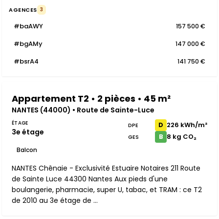
AGENCES
3
#baAWY
157 500 €
#bgAMy
147 000 €
#bsrA4
141 750 €
Appartement T2 • 2 pièces • 45 m²
NANTES (44000) • Route de Sainte-Luce
ÉTAGE
226 kWh/m²
D
DPE
3e étage
8 kg CO₂
B
GES
Balcon
NANTES Chênaie - Exclusivité Estuaire Notaires 211 Route
de Sainte Luce 44300 Nantes Aux pieds d'une
boulangerie, pharmacie, super U, tabac, et TRAM : ce T2
de 2010 au 3e étage de ...