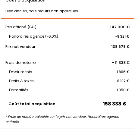
Coût d'acquisition
Bien ancien, frais réduits non appliqués
Prix affiché (FAI)
147 000 €
Honoraires agence (~6,0%)
-8 321 €
Prix net vendeur
138 679 €
Frais de notaire
+11 338 €
Émoluments
1 806 €
Droits & taxes
8 182 €
Formalités
1 350 €
158 338 €
Coût total acquisition
* Frais de notaire calculés sur le prix net vendeur. Honoraires agence
estimés.