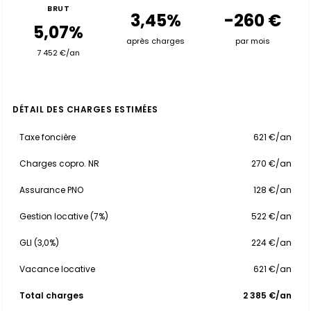
BRUT
3,45%
-260 €
5,07%
après charges
par mois
7 452 €/an
DÉTAIL DES CHARGES ESTIMÉES
Taxe foncière
621 €/an
Charges copro. NR
270 €/an
Assurance PNO
128 €/an
Gestion locative (7%)
522 €/an
GLI (3,0%)
224 €/an
Vacance locative
621 €/an
Total charges
2 385 €/an