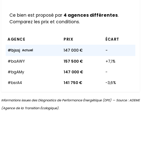
Ce bien est proposé par
4 agences différentes
.
Comparez les prix et conditions.
AGENCE
PRIX
ÉCART
#bjssj
147 000 €
-
Actuel
#baAWY
157 500 €
+7,1%
#bgAMy
147 000 €
-
#bsrA4
141 750 €
-3,6%
Informations issues des Diagnostics de Performance Énergétique (DPE) — Source : ADEME
(Agence de la Transition Écologique).