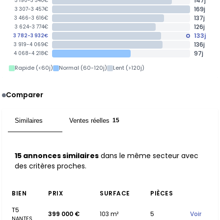
147j
3 190-3 340€
169j
3 307-3 457€
137j
3 466-3 616€
126j
3 624-3 774€
133j
3 782-3 932€
136j
3 919-4 069€
97j
4 068-4 218€
Rapide (<60j)
Normal (60-120j)
Lent (>120j)
Comparer
Similaires
Ventes réelles
15
15
15 annonces similaires
dans le même secteur avec
des critères proches.
BIEN
PRIX
SURFACE
PIÈCES
T5
399 000 €
103 m²
5
Voir
NANTES