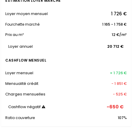
ESTIMATION LOYER MARCHÉ
1 726 €
Loyer moyen mensuel
Fourchette marché
1 165 - 1 758 €
Prix au m²
12 €/m²
Loyer annuel
20 712 €
CASHFLOW MENSUEL
Loyer mensuel
+ 1 726 €
Mensualité crédit
- 1 851 €
Charges mensuelles
- 525 €
-650 €
Cashflow négatif ⚠
Ratio couverture
107%