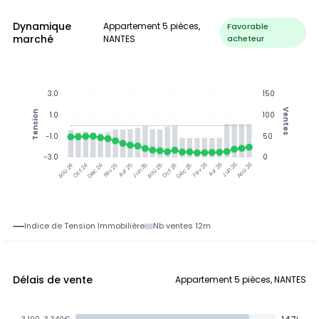
Dynamique
Appartement 5 pièces,
Favorable
marché
NANTES
acheteur
3.0
150
Ventes
Tension
1.0
100
-1.0
50
-3.0
0
Jun 25
Jun 26
Oct 24
Déc 24
Fév 25
Avr 25
Aoû 25
Oct 25
Déc 25
Fév 26
Avr 26
Aoû 26
Aoû 24
Indice de Tension Immobilière
Nb ventes 12m
Délais de vente
Appartement 5 pièces, NANTES