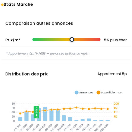
Stats Marché
Comparaison autres annonces
Prix/m²
5% plus cher
* Appartement 5p, NANTES — annonces actives ce mois
Distribution des prix
Appartement 5p
Annonces
Superficie moy.
80
200
60
150
Ce bien
40
100
20
50
0
240-300k
300-360k
360-420k
420-480k
480-540k
540-600k
600-660k
660-720k
720-780k
780-840k
840-900k
900-960k
960-1020k
1020-1080k
180-240k