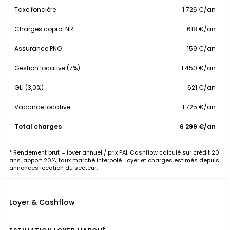
Taxe foncière
1 726 €/an
Charges copro. NR
618 €/an
Assurance PNO
159 €/an
Gestion locative (7%)
1 450 €/an
GLI (3,0%)
621 €/an
Vacance locative
1 725 €/an
Total charges
6 299 €/an
* Rendement brut = loyer annuel / prix FAI. Cashflow calculé sur crédit 20
ans, apport 20%, taux marché interpolé. Loyer et charges estimés depuis
annonces location du secteur.
Loyer & Cashflow