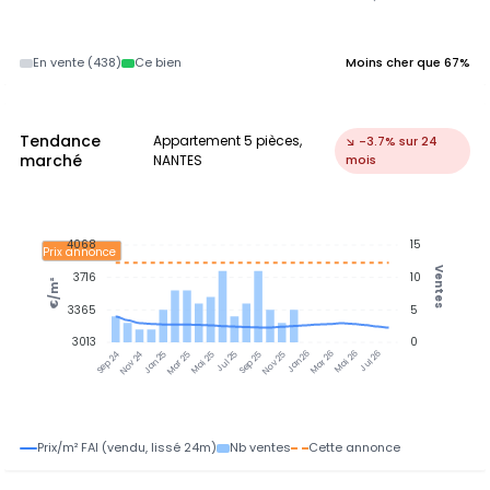
En vente (438)
Ce bien
Moins cher que 67%
Tendance
Appartement 5 pièces,
↘ -3.7% sur 24
marché
NANTES
mois
4068
15
Prix annonce
Ventes
3716
10
€/m²
3365
5
3013
0
Jan 25
Jul 25
Jan 26
Jul 26
Nov 24
Mar 25
Mai 25
Sep 25
Nov 25
Mar 26
Mai 26
Sep 24
Prix/m² FAI (vendu, lissé 24m)
Nb ventes
Cette annonce