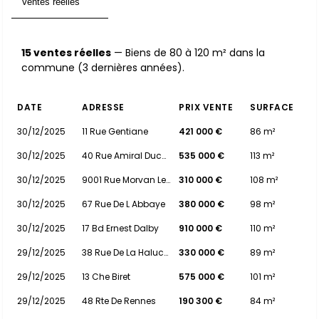
Ventes réelles
15
15 ventes réelles
— Biens de 80 à 120 m² dans la
commune (3 dernières années).
DATE
ADRESSE
PRIX VENTE
SURFACE
30/12/2025
11 Rue Gentiane
421 000 €
86 m²
30/12/2025
40 Rue Amiral Duchaffault
535 000 €
113 m²
30/12/2025
9001 Rue Morvan Lebesque
310 000 €
108 m²
30/12/2025
67 Rue De L Abbaye
380 000 €
98 m²
30/12/2025
17 Bd Ernest Dalby
910 000 €
110 m²
29/12/2025
38 Rue De La Haluchere
330 000 €
89 m²
29/12/2025
13 Che Biret
575 000 €
101 m²
29/12/2025
48 Rte De Rennes
190 300 €
84 m²