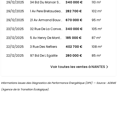
29/12/2025
34 Bd Du Manoir Saint-lo
340 000 €
110 m²
29/12/2025
1 Av Pere Bretaudeau
282 700 €
102 m²
29/12/2025
21 Av Armand Bouvier
670 000 €
95 m²
23/12/2025
32 Rue De La Convention
340 000 €
105 m²
23/12/2025
5 Av Henry De Montherlant
185 000 €
87 m²
22/12/2025
3 Rue Des Nefliers
402 700 €
108 m²
22/12/2025
97 Bd De L Egalite
280 000 €
85 m²
Voir toutes les ventes à NANTES
Informations issues des Diagnostics de Performance Énergétique (DPE) — Source : ADEME
(Agence de la Transition Écologique).