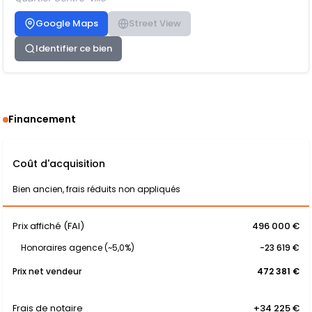
Google Maps
Street View
Identifier ce bien
Financement
Coût d'acquisition
Bien ancien, frais réduits non appliqués
Prix affiché (FAI)
496 000 €
Honoraires agence (~5,0%)
-23 619 €
Prix net vendeur
472 381 €
Frais de notaire
+34 225 €