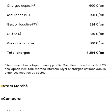
Charges copro. NR
600 €/an
Assurance PNO
150 €/an
Gestion locative (7%)
924 €/an
GLI (2,5%)
330 €/an
Vacance locative
1 100 €/an
Total charges
4 204 €/an
* Rendement brut = loyer annuel / prix FAI. Cashflow calculé sur crédit 20
ans, apport 20%, taux marché interpolé. Loyer et charges estimés depuis
annonces location du secteur.
Stats Marché
Comparer