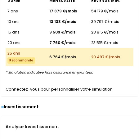
DURÉE
MENSUALITÉ
REVENUS MIN.
7 ans
17 879 €/mois
54 179 €/mois
10 ans
13 133 €/mois
39 797 €/mois
15 ans
9 509 €/mois
28 815 €/mois
20 ans
7 760 €/mois
23 515 €/mois
25 ans
6 764 €/mois
20 497 €/mois
Recommandé
* Simulation indicative hors assurance emprunteur.
Connectez-vous pour personnaliser votre simulation
Investissement
Analyse Investissement