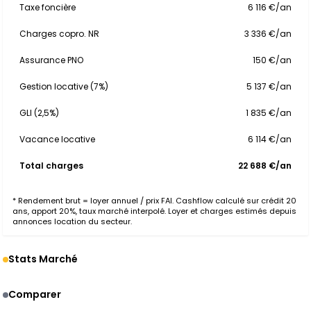
Taxe foncière
6 116 €/an
Charges copro. NR
3 336 €/an
Assurance PNO
150 €/an
Gestion locative (7%)
5 137 €/an
GLI (2,5%)
1 835 €/an
Vacance locative
6 114 €/an
Total charges
22 688 €/an
* Rendement brut = loyer annuel / prix FAI. Cashflow calculé sur crédit 20
ans, apport 20%, taux marché interpolé. Loyer et charges estimés depuis
annonces location du secteur.
Stats Marché
Comparer