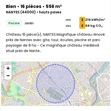
Bien • 16 pièces • 556 m²
NANTES (44000) • hauts paves
219 kWh/m²
E
DPE
Piscine
Jardin
69 kg CO₂
E
GES
Château 16 pièce(s), NANTES.Magnifique château rénové
près de Nantes avec gîte, tour, écuries, piscine et parc
paysager de 8 ha - Ce magnifique château médiéval
situé près de Nante...
+
−