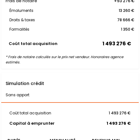
Frais de notaire
+93 276 €
Émoluments
13 260 €
Droits & taxes
78 666 €
Formalités
1 350 €
1 493 276 €
Coût total acquisition
* Frais de notaire calculés sur le prix net vendeur. Honoraires agence
estimés.
Simulation crédit
Sans apport
Coût total acquisition
1 493 276 €
Capital à emprunter
1 493 276 €