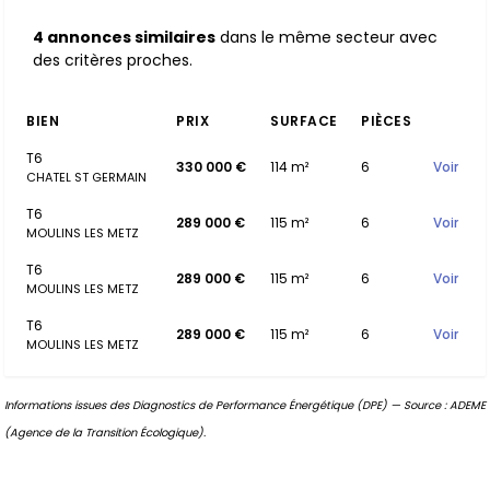
4 annonces similaires
dans le même secteur avec
des critères proches.
BIEN
PRIX
SURFACE
PIÈCES
T6
330 000 €
114 m²
6
Voir
CHATEL ST GERMAIN
T6
289 000 €
115 m²
6
Voir
MOULINS LES METZ
T6
289 000 €
115 m²
6
Voir
MOULINS LES METZ
T6
289 000 €
115 m²
6
Voir
MOULINS LES METZ
Informations issues des Diagnostics de Performance Énergétique (DPE) — Source : ADEME
(Agence de la Transition Écologique).