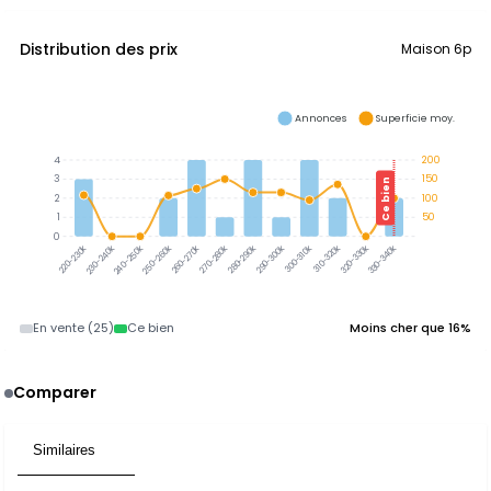
Distribution des prix
Maison 6p
Annonces
Superficie moy.
4
200
3
150
Ce bien
2
100
1
50
0
300-310k
310-320k
320-330k
330-340k
230-240k
240-250k
250-260k
260-270k
270-280k
280-290k
290-300k
220-230k
En vente (25)
Ce bien
Moins cher que 16%
Comparer
Similaires
4