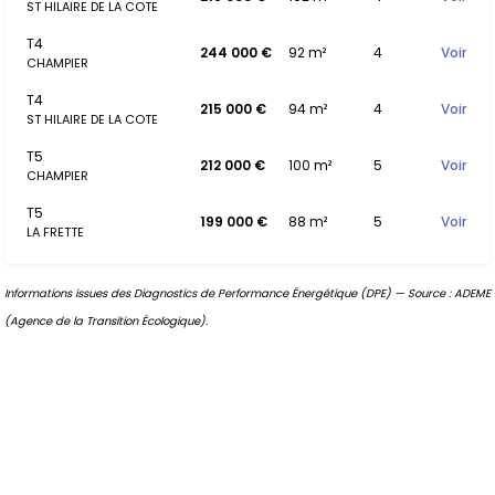
ST HILAIRE DE LA COTE
T4
244 000 €
92 m²
4
Voir
CHAMPIER
T4
215 000 €
94 m²
4
Voir
ST HILAIRE DE LA COTE
T5
212 000 €
100 m²
5
Voir
CHAMPIER
T5
199 000 €
88 m²
5
Voir
LA FRETTE
Informations issues des Diagnostics de Performance Énergétique (DPE) — Source : ADEME
(Agence de la Transition Écologique).