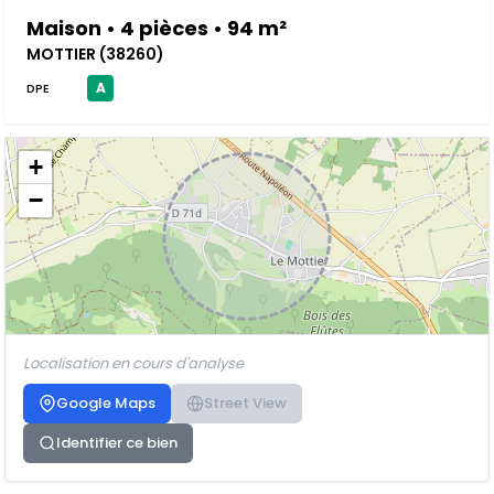
Maison • 4 pièces • 94 m²
MOTTIER (38260)
A
DPE
+
−
Localisation en cours d'analyse
Google Maps
Street View
Identifier ce bien