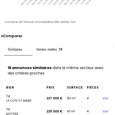
Oct 24
Déc 24
Fév 25
Avr 25
Jun 25
Aoû 25
Oct 25
Déc 25
Fév 26
Avr 26
Jun 26
Aoû 26
Aoû 24
Indice de Tension Immobilière
Nb ventes 12m
Comparer
Similaires
Ventes réelles
15
10
15 annonces similaires
dans le même secteur avec
des critères proches.
BIEN
PRIX
SURFACE
PIÈCES
T4
227 000 €
93 m²
4
Voir
LA COTE ST ANDRE
T4
225 000 €
91 m²
4
Voir
MOTTIER