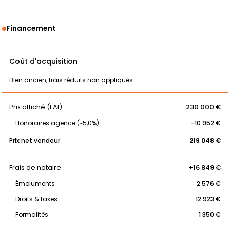
Financement
Coût d'acquisition
Bien ancien, frais réduits non appliqués
Prix affiché (FAI)
230 000 €
Honoraires agence (~5,0%)
-10 952 €
Prix net vendeur
219 048 €
Frais de notaire
+16 849 €
Émoluments
2 576 €
Droits & taxes
12 923 €
Formalités
1 350 €