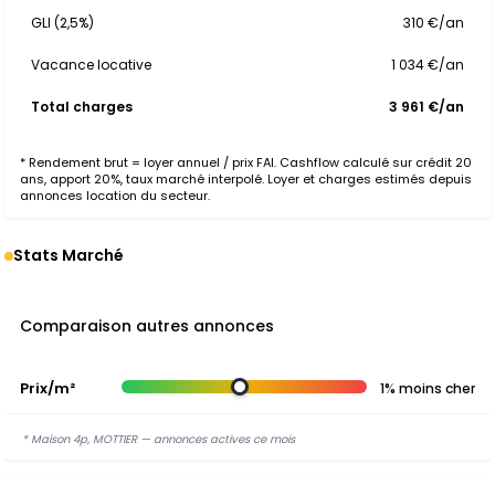
GLI (2,5%)
310 €/an
Vacance locative
1 034 €/an
Total charges
3 961 €/an
* Rendement brut = loyer annuel / prix FAI. Cashflow calculé sur crédit 20
ans, apport 20%, taux marché interpolé. Loyer et charges estimés depuis
annonces location du secteur.
Stats Marché
Comparaison autres annonces
Prix/m²
1% moins cher
* Maison 4p, MOTTIER — annonces actives ce mois