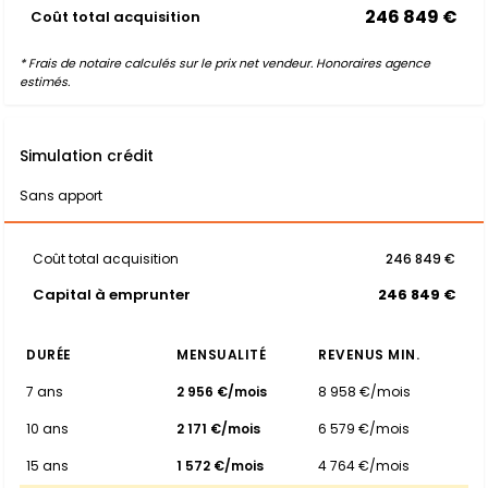
246 849 €
Coût total acquisition
* Frais de notaire calculés sur le prix net vendeur. Honoraires agence
estimés.
Simulation crédit
Sans apport
Coût total acquisition
246 849 €
Capital à emprunter
246 849 €
DURÉE
MENSUALITÉ
REVENUS MIN.
7 ans
2 956 €/mois
8 958 €/mois
10 ans
2 171 €/mois
6 579 €/mois
15 ans
1 572 €/mois
4 764 €/mois