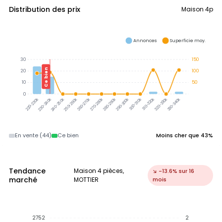
Distribution des prix
Maison 4p
Annonces
Superficie moy.
30
150
Ce bien
20
100
10
50
0
300-310k
310-320k
320-330k
330-340k
230-240k
240-250k
250-260k
260-270k
270-280k
280-290k
290-300k
220-230k
En vente (44)
Ce bien
Moins cher que 43%
Tendance
Maison 4 pièces,
↘ -13.6% sur 16
marché
MOTTIER
mois
2752
2