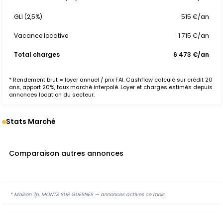
GLI (2,5%)
515 €/an
Vacance locative
1 715 €/an
Total charges
6 473 €/an
* Rendement brut = loyer annuel / prix FAI. Cashflow calculé sur crédit 20
ans, apport 20%, taux marché interpolé. Loyer et charges estimés depuis
annonces location du secteur.
Stats Marché
Comparaison autres annonces
* Maison 7p, MONTS SUR GUESNES — annonces actives ce mois