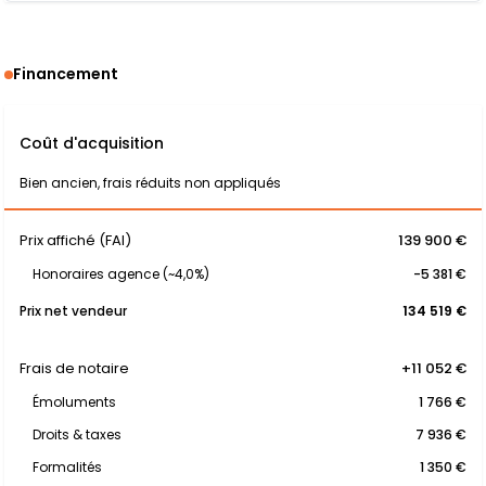
Financement
Coût d'acquisition
Bien ancien, frais réduits non appliqués
Prix affiché (FAI)
139 900 €
Honoraires agence (~4,0%)
-5 381 €
Prix net vendeur
134 519 €
Frais de notaire
+11 052 €
Émoluments
1 766 €
Droits & taxes
7 936 €
Formalités
1 350 €