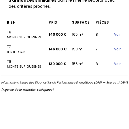
3 annonces similaires
dans le même secteur avec
des critères proches.
BIEN
PRIX
SURFACE
PIÈCES
T8
140 000 €
165 m²
8
Voir
MONTS SUR GUESNES
T7
146 000 €
158 m²
7
Voir
BERTHEGON
T8
130 000 €
156 m²
8
Voir
MONTS SUR GUESNES
Informations issues des Diagnostics de Performance Énergétique (DPE) — Source : ADEME
(Agence de la Transition Écologique).