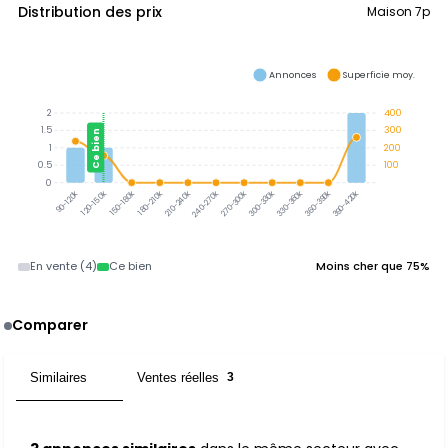
Distribution des prix
Maison 7p
Annonces
Superficie moy.
2
400
1.5
300
Ce bien
1
200
0.5
100
0
300-330k
330-360k
360-390k
390-420k
120-150k
150-180k
180-210k
210-240k
240-270k
270-300k
90-120k
En vente (4)
Ce bien
Moins cher que 75%
Comparer
Similaires
Ventes réelles
3
3