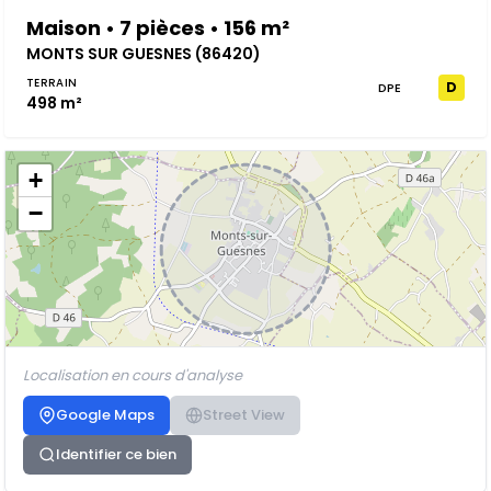
Maison • 7 pièces • 156 m²
MONTS SUR GUESNES (86420)
TERRAIN
D
DPE
498 m²
+
−
Localisation en cours d'analyse
Google Maps
Street View
Identifier ce bien