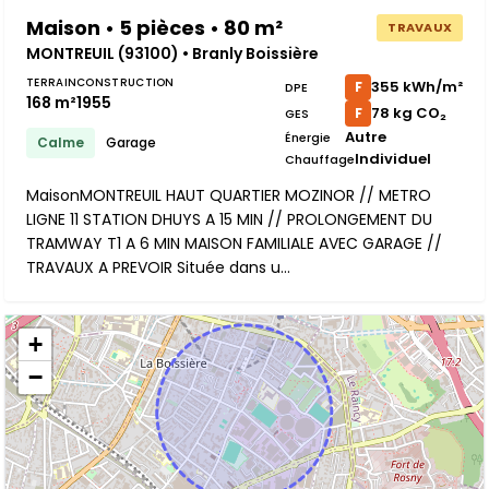
Maison • 5 pièces • 80 m²
TRAVAUX
MONTREUIL (93100) • Branly Boissière
TERRAIN
CONSTRUCTION
355 kWh/m²
F
DPE
168 m²
1955
78 kg CO₂
F
GES
Autre
Énergie
Calme
Garage
Individuel
Chauffage
MaisonMONTREUIL HAUT QUARTIER MOZINOR // METRO
LIGNE 11 STATION DHUYS A 15 MIN // PROLONGEMENT DU
TRAMWAY T1 A 6 MIN MAISON FAMILIALE AVEC GARAGE //
TRAVAUX A PREVOIR Située dans u...
+
−