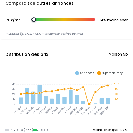
Comparaison autres annonces
Prix/m²
34% moins cher
* Maison 5p, MONTREUIL — annonces actives ce mois
Distribution des prix
Maison 5p
Annonces
Superficie moy.
40
200
30
150
20
100
10
50
0
350-420k
420-490k
490-560k
560-630k
630-700k
700-770k
770-840k
840-910k
910-980k
980-1050k
1050-1120k
1120-1190k
1190-1260k
1260-1330k
1330-1400k
En vente (264)
Ce bien
Moins cher que 100%