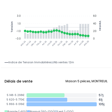
3.0
60
Ventes
Tension
1.0
40
-1.0
20
-3.0
0
Oct 24
Déc 24
Fév 25
Avr 25
Jun 25
Aoû 25
Oct 25
Déc 25
Fév 26
Avr 26
Jun 26
Aoû 26
Aoû 24
Indice de Tension Immobilière
Nb ventes 12m
Délais de vente
Maison 5 pièces, MONTREUIL
57j
5 148-5 298€
61j
5 620-5 770€
105j
5 866-6 016€
Rapide (<60j)
Normal (60-120j)
Lent (>120j)