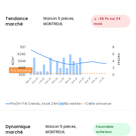
Tendance
Maison 5 pièces,
↘ -26.1% sur 24
marché
MONTREUIL
mois
7137
8
6240
6
Ventes
€/m²
5344
4
4448
2
Prix annonce
3551
0
Nov 24
Jan 25
Mar 25
Mai 25
Jul 25
Sep 25
Nov 25
Jan 26
Mar 26
Mai 26
Jul 26
Sep 24
Prix/m² FAI (vendu, lissé 24m)
Nb ventes
Cette annonce
Dynamique
Maison 5 pièces,
Favorable
marché
MONTREUIL
acheteur