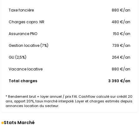
Taxe foncière
880 €/an
Charges copro. NR
480 €/an
Assurance PNO
150 €/an
Gestion locative (7%)
739 €/an
GLI (2,5%)
264 €/an
Vacance locative
880 €/an
Total charges
3 393 €/an
* Rendement brut = loyer annuel / prix FAI. Cashflow calculé sur crédit 20
ans, apport 20%, taux marché interpolé. Loyer et charges estimés depuis
annonces location du secteur.
Stats Marché