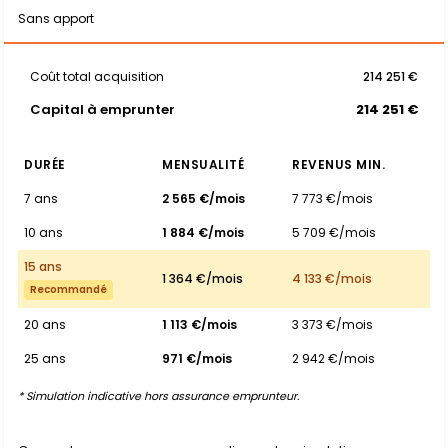
Sans apport
Coût total acquisition
214 251 €
Capital à emprunter
214 251 €
DURÉE
MENSUALITÉ
REVENUS MIN.
7 ans
2 565 €/mois
7 773 €/mois
10 ans
1 884 €/mois
5 709 €/mois
15 ans
1 364 €/mois
4 133 €/mois
Recommandé
20 ans
1 113 €/mois
3 373 €/mois
25 ans
971 €/mois
2 942 €/mois
* Simulation indicative hors assurance emprunteur.