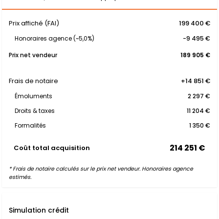
Prix affiché (FAI)
199 400 €
Honoraires agence (~5,0%)
-9 495 €
Prix net vendeur
189 905 €
Frais de notaire
+14 851 €
Émoluments
2 297 €
Droits & taxes
11 204 €
Formalités
1 350 €
214 251 €
Coût total acquisition
* Frais de notaire calculés sur le prix net vendeur. Honoraires agence
estimés.
Simulation crédit