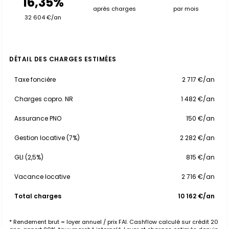
16,35%
après charges
par mois
32 604 €/an
DÉTAIL DES CHARGES ESTIMÉES
Taxe foncière
2 717 €/an
Charges copro. NR
1 482 €/an
Assurance PNO
150 €/an
Gestion locative (7%)
2 282 €/an
GLI (2,5%)
815 €/an
Vacance locative
2 716 €/an
Total charges
10 162 €/an
* Rendement brut = loyer annuel / prix FAI. Cashflow calculé sur crédit 20