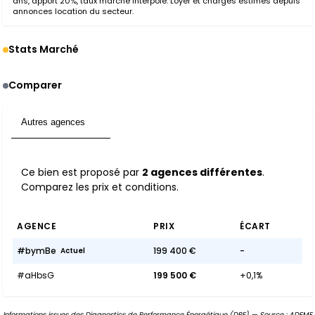
ans, apport 20%, taux marché interpolé. Loyer et charges estimés depuis
annonces location du secteur.
Stats Marché
Comparer
Autres agences
2
Ce bien est proposé par
2 agences différentes
.
Comparez les prix et conditions.
AGENCE
PRIX
ÉCART
#bymBe
199 400 €
-
Actuel
#aHbsG
199 500 €
+0,1%
Informations issues des Diagnostics de Performance Énergétique (DPE) — Source : ADEME