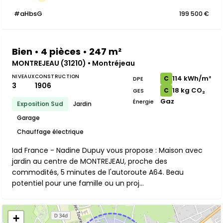
#aHbsG
199 500 €
Bien • 4 pièces • 247 m²
MONTREJEAU (31210) • Montréjeau
NIVEAUX
CONSTRUCTION
114 kWh/m²
C
DPE
3
1906
18 kg CO₂
C
GES
Gaz
Énergie
Exposition Sud
Jardin
Garage
Chauffage électrique
Iad France - Nadine Dupuy vous propose : Maison avec
jardin au centre de MONTREJEAU, proche des
commodités, 5 minutes de l'autoroute A64. Beau
potentiel pour une famille ou un proj...
+