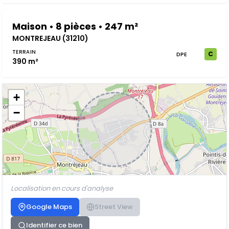
Maison • 8 pièces • 247 m²
MONTREJEAU (31210)
TERRAIN
C
DPE
390 m²
+
−
Localisation en cours d'analyse
Google Maps
Street View
Identifier ce bien