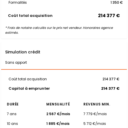
Formalités
1 350 €
214 377 €
Coût total acquisition
* Frais de notaire calculés sur le prix net vendeur. Honoraires agence
estimés.
Simulation crédit
Sans apport
Coût total acquisition
214 377 €
Capital à emprunter
214 377 €
DURÉE
MENSUALITÉ
REVENUS MIN.
7 ans
2 567 €/mois
7 779 €/mois
10 ans
1 885 €/mois
5 712 €/mois