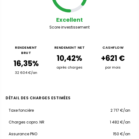
Excellent
Score investissement
RENDEMENT
RENDEMENT NET
CASHFLOW
BRUT
10,42%
+621 €
16,35%
après charges
par mois
32 604 €/an
DÉTAIL DES CHARGES ESTIMÉES
Taxe foncière
2 717 €/an
Charges copro. NR
1 482 €/an
Assurance PNO
150 €/an