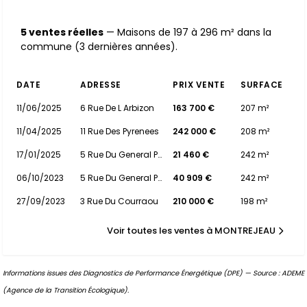
5 ventes réelles
— Maisons de 197 à 296 m² dans la
commune (3 dernières années).
DATE
ADRESSE
PRIX VENTE
SURFACE
11/06/2025
6 Rue De L Arbizon
163 700 €
207 m²
11/04/2025
11 Rue Des Pyrenees
242 000 €
208 m²
17/01/2025
5 Rue Du General Pelleport
21 460 €
242 m²
06/10/2023
5 Rue Du General Pelleport
40 909 €
242 m²
27/09/2023
3 Rue Du Courraou
210 000 €
198 m²
Voir toutes les ventes à MONTREJEAU
Informations issues des Diagnostics de Performance Énergétique (DPE) — Source : ADEME
(Agence de la Transition Écologique).