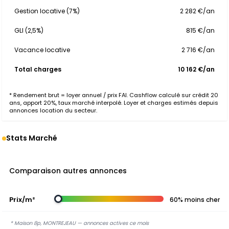
Gestion locative (7%)
2 282 €/an
GLI (2,5%)
815 €/an
Vacance locative
2 716 €/an
Total charges
10 162 €/an
* Rendement brut = loyer annuel / prix FAI. Cashflow calculé sur crédit 20
ans, apport 20%, taux marché interpolé. Loyer et charges estimés depuis
annonces location du secteur.
Stats Marché
Comparaison autres annonces
Prix/m²
60% moins cher
* Maison 8p, MONTREJEAU — annonces actives ce mois