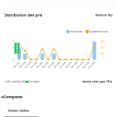
Distribution des prix
Maison 8p
Annonces
Superficie moy.
3
300
Ce bien
2
200
1
100
0
300-320k
320-340k
340-360k
360-380k
380-400k
200-220k
220-240k
240-260k
260-280k
280-300k
400-420k
420-440k
180-200k
440-460k
En vente (8)
Ce bien
Moins cher que 75%
Comparer
Ventes réelles
5