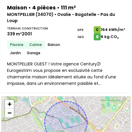
Maison • 4 pièces • 111 m²
MONTPELLIER (34070) • Ovalie - Bagatelle - Pas du
Loup
TERRAIN
CONSTRUCTION
164 kWh/m²
C
DPE
339 m²
2001
6 kg CO₂
B
GES
Piscine
Calme
Balcon
Jardin
Garage
MONTPELLIER OUEST ! Votre agence Century21
Eurogestrim vous propose en exclusivité cette
charmante maison idéalement située au fond d'une
impasse, dans un environnement paisible et...
+
−