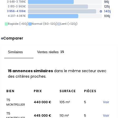
96j
3 648-3 798€
125j
3 813-3 963€
143j
3 956-4 106€
106j
4 237-4 387€
Rapide (<60j)
Normal (60-120j)
Lent (>120j)
Comparer
Similaires
Ventes réelles
15
15
15 annonces similaires
dans le même secteur avec
des critères proches.
BIEN
PRIX
SURFACE
PIÈCES
T5
440 000 €
105 m²
5
Voir
MONTPELLIER
T5
445 000 €
110 m²
5
Voir