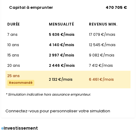
Capital à emprunter
470 705 €
DURÉE
MENSUALITÉ
REVENUS MIN.
7 ans
5 636 €/mois
17 079 €/mois
10 ans
4 140 €/mois
12 545 €/mois
15 ans
2 997 €/mois
9 082 €/mois
20 ans
2 446 €/mois
7 412 €/mois
25 ans
2 132 €/mois
6 461 €/mois
Recommandé
* Simulation indicative hors assurance emprunteur.
Connectez-vous pour personnaliser votre simulation
Investissement