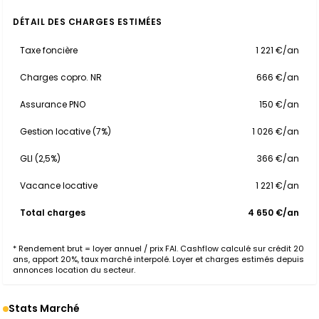
DÉTAIL DES CHARGES ESTIMÉES
Taxe foncière
1 221 €/an
Charges copro. NR
666 €/an
Assurance PNO
150 €/an
Gestion locative (7%)
1 026 €/an
GLI (2,5%)
366 €/an
Vacance locative
1 221 €/an
Total charges
4 650 €/an
* Rendement brut = loyer annuel / prix FAI. Cashflow calculé sur crédit 20
ans, apport 20%, taux marché interpolé. Loyer et charges estimés depuis
annonces location du secteur.
Stats Marché