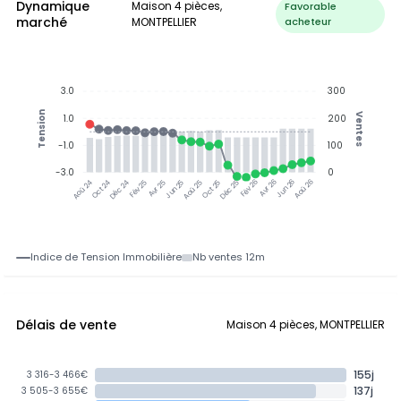
Dynamique
Maison 4 pièces,
Favorable
marché
MONTPELLIER
acheteur
3.0
300
Tension
Ventes
1.0
200
-1.0
100
-3.0
0
Oct 24
Déc 24
Fév 25
Avr 25
Jun 25
Aoû 25
Oct 25
Déc 25
Fév 26
Avr 26
Jun 26
Aoû 26
Aoû 24
Indice de Tension Immobilière
Nb ventes 12m
Délais de vente
Maison 4 pièces, MONTPELLIER
155j
3 316-3 466€
137j
3 505-3 655€