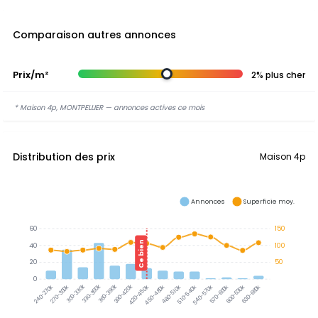
Comparaison autres annonces
Prix/m²
2% plus cher
* Maison 4p, MONTPELLIER — annonces actives ce mois
Distribution des prix
Maison 4p
Annonces
Superficie moy.
60
150
Ce bien
40
100
20
50
0
300-330k
330-360k
360-390k
390-420k
240-270k
270-300k
420-450k
450-480k
480-510k
510-540k
540-570k
570-600k
600-630k
630-660k