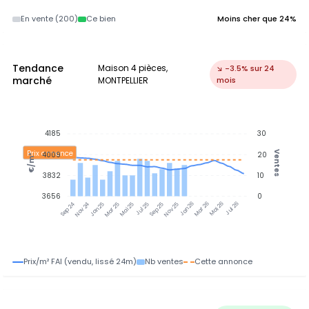
En vente (200)
Ce bien
Moins cher que 24%
Tendance
Maison 4 pièces,
↘ -3.5% sur 24
marché
MONTPELLIER
mois
4185
30
Prix annonce
Ventes
4009
20
€/m²
3832
10
3656
0
Nov 24
Jan 25
Mar 25
Mai 25
Jul 25
Sep 25
Nov 25
Jan 26
Mar 26
Mai 26
Jul 26
Sep 24
Prix/m² FAI (vendu, lissé 24m)
Nb ventes
Cette annonce