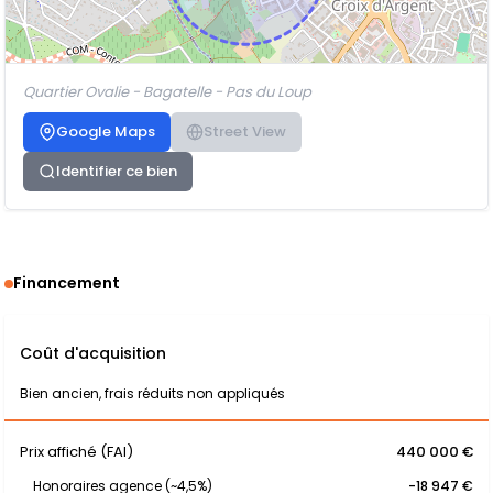
Quartier Ovalie - Bagatelle - Pas du Loup
Google Maps
Street View
Identifier ce bien
Financement
Coût d'acquisition
Bien ancien, frais réduits non appliqués
Prix affiché (FAI)
440 000 €
Honoraires agence (~4,5%)
-18 947 €