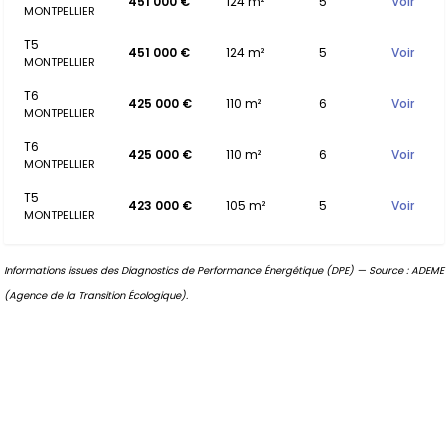
451 000 €
124 m²
5
Voir
MONTPELLIER
T5
451 000 €
124 m²
5
Voir
MONTPELLIER
T6
425 000 €
110 m²
6
Voir
MONTPELLIER
T6
425 000 €
110 m²
6
Voir
MONTPELLIER
T5
423 000 €
105 m²
5
Voir
MONTPELLIER
Informations issues des Diagnostics de Performance Énergétique (DPE) — Source : ADEME
(Agence de la Transition Écologique).