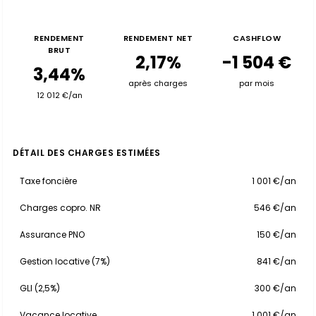
RENDEMENT
RENDEMENT NET
CASHFLOW
BRUT
2,17%
-1 504 €
3,44%
après charges
par mois
12 012 €/an
DÉTAIL DES CHARGES ESTIMÉES
Taxe foncière
1 001 €/an
Charges copro. NR
546 €/an
Assurance PNO
150 €/an
Gestion locative (7%)
841 €/an
GLI (2,5%)
300 €/an
Vacance locative
1 001 €/an