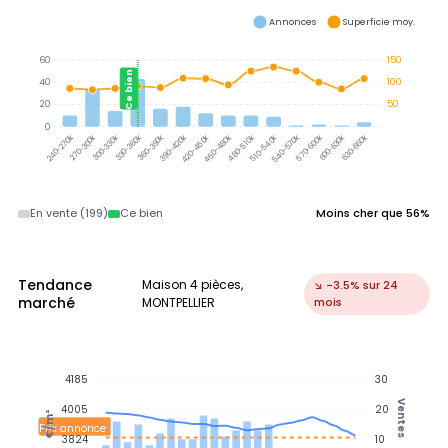
Annonces
Superficie moy.
60
150
Ce bien
40
100
20
50
0
270-300k
300-330k
330-360k
360-390k
390-420k
420-450k
450-480k
480-510k
510-540k
540-570k
570-600k
600-630k
630-660k
240-270k
En vente (199)
Ce bien
Moins cher que 56%
Tendance
Maison 4 pièces,
↘ -3.5% sur 24
marché
MONTPELLIER
mois
4185
30
Ventes
4005
20
€/m²
Prix annonce
3824
10