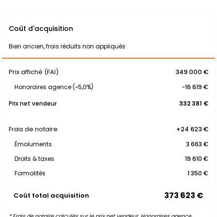
Coût d'acquisition
Bien ancien, frais réduits non appliqués
Prix affiché (FAI)
349 000 €
Honoraires agence (~5,0%)
-16 619 €
Prix net vendeur
332 381 €
Frais de notaire
+24 623 €
Émoluments
3 663 €
Droits & taxes
19 610 €
Formalités
1 350 €
373 623 €
Coût total acquisition
* Frais de notaire calculés sur le prix net vendeur. Honoraires agence