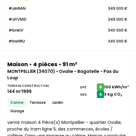
#aH6AN
349 000 €
#aYVMD
349 000 €
#bnkIV
340 000 €
#bsHRU
340 000 €
Maison • 4 pièces • 91 m²
MONTPELLIER (34070) • Ovalie - Bagatelle - Pas du
Loup
TERRAIN
CONSTRUCTION
100 kWh/m²
B
DPE
144 m²
1999
3 kg CO₂
A
GES
Calme
Terrasse
Jardin
Garage
vente maison 4 Pièce(s) Montpellier - quartier Ovalie,
proche du tram ligne 5, des commerces, écoles /
collège. Dans une impasse au calme. Maison construite