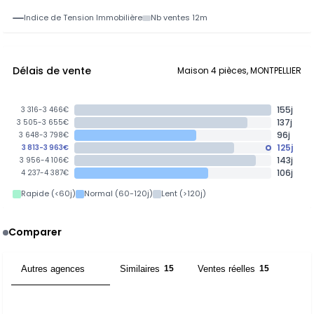
Indice de Tension Immobilière
Nb ventes 12m
Délais de vente
Maison 4 pièces, MONTPELLIER
155j
3 316-3 466€
137j
3 505-3 655€
96j
3 648-3 798€
125j
3 813-3 963€
143j
3 956-4 106€
106j
4 237-4 387€
Rapide (<60j)
Normal (60-120j)
Lent (>120j)
Comparer
Autres agences
Similaires
Ventes réelles
5
15
15