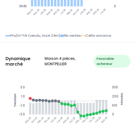
3643
0
Jan 25
Jul 25
Jan 26
Jul 26
Nov 24
Mar 25
Mai 25
Sep 25
Nov 25
Mar 26
Mai 26
Sep 24
Prix/m² FAI (vendu, lissé 24m)
Nb ventes
Cette annonce
Dynamique
Maison 4 pièces,
Favorable
marché
MONTPELLIER
acheteur
3.0
300
Ventes
Tension
1.0
200
-1.0
100
-3.0
0
Jun 25
Jun 26
Oct 24
Déc 24
Fév 25
Avr 25
Aoû 25
Oct 25
Déc 25
Fév 26
Avr 26
Aoû 26
Aoû 24