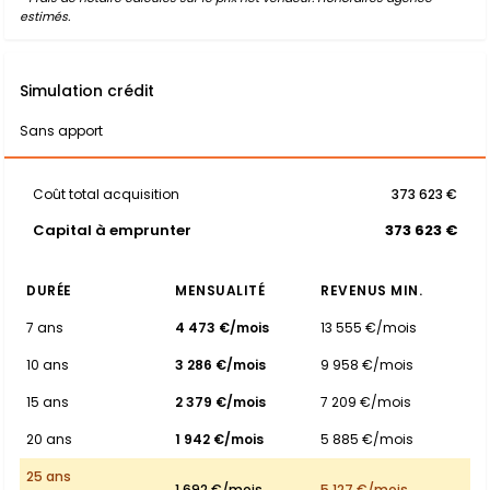
estimés.
Simulation crédit
Sans apport
Coût total acquisition
373 623 €
Capital à emprunter
373 623 €
DURÉE
MENSUALITÉ
REVENUS MIN.
7 ans
4 473 €/mois
13 555 €/mois
10 ans
3 286 €/mois
9 958 €/mois
15 ans
2 379 €/mois
7 209 €/mois
20 ans
1 942 €/mois
5 885 €/mois
25 ans
1 692 €/mois
5 127 €/mois