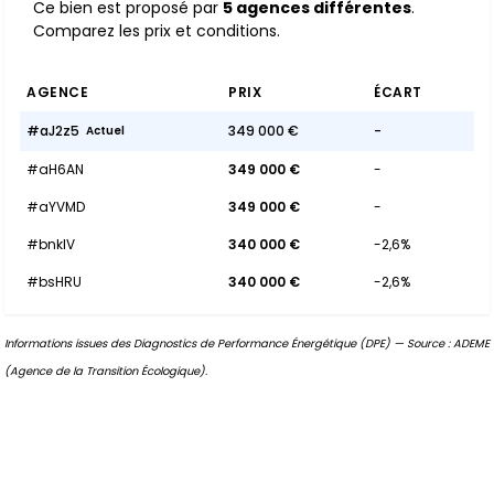
Ce bien est proposé par
5 agences différentes
.
Comparez les prix et conditions.
AGENCE
PRIX
ÉCART
#aJ2z5
349 000 €
-
Actuel
#aH6AN
349 000 €
-
#aYVMD
349 000 €
-
#bnkIV
340 000 €
-2,6%
#bsHRU
340 000 €
-2,6%
Informations issues des Diagnostics de Performance Énergétique (DPE) — Source : ADEME
(Agence de la Transition Écologique).