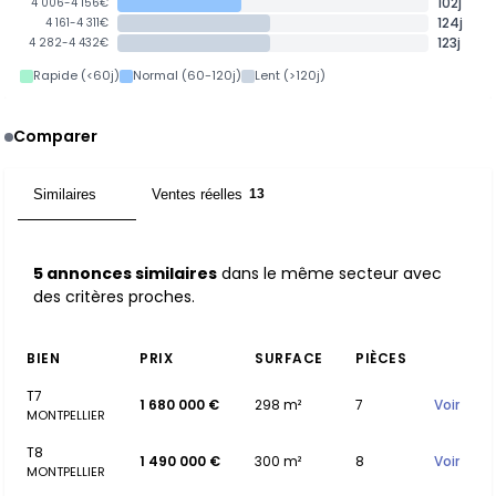
102j
4 006-4 156€
124j
4 161-4 311€
123j
4 282-4 432€
Rapide (<60j)
Normal (60-120j)
Lent (>120j)
Comparer
Similaires
Ventes réelles
5
13
5 annonces similaires
dans le même secteur avec
des critères proches.
BIEN
PRIX
SURFACE
PIÈCES
T7
1 680 000 €
298 m²
7
Voir
MONTPELLIER
T8
1 490 000 €
300 m²
8
Voir
MONTPELLIER