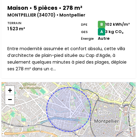
Maison • 5 pièces • 278 m²
MONTPELLIER (34070) • Montpellier
TERRAIN
102 kWh/m²
B
DPE
1 523 m²
3 kg CO₂
A
GES
Autre
Énergie
Entre modernité assumée et confort absolu, cette villa
d’architecte de plain-pied située au Cap d’Agde, à
seulement quelques minutes à pied des plages, déploie
ses 278 m² dans un c...
+
−