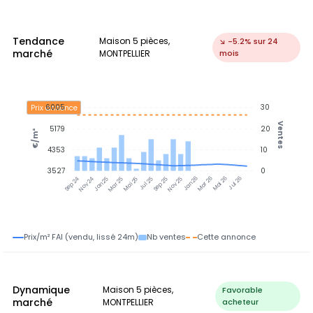
Tendance
Maison 5 pièces,
↘ -5.2% sur 24
marché
MONTPELLIER
mois
6005
30
Prix annonce
Ventes
5179
20
€/m²
4353
10
3527
0
Nov 24
Jan 25
Mar 25
Mai 25
Jul 25
Sep 25
Nov 25
Jan 26
Mar 26
Mai 26
Jul 26
Sep 24
Prix/m² FAI (vendu, lissé 24m)
Nb ventes
Cette annonce
Dynamique
Maison 5 pièces,
Favorable
marché
MONTPELLIER
acheteur