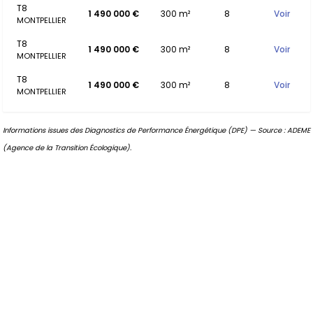
T8
1 490 000 €
300 m²
8
Voir
MONTPELLIER
T8
1 490 000 €
300 m²
8
Voir
MONTPELLIER
T8
1 490 000 €
300 m²
8
Voir
MONTPELLIER
Informations issues des Diagnostics de Performance Énergétique (DPE) — Source : ADEME
(Agence de la Transition Écologique).