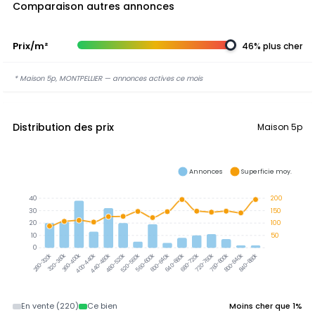
Comparaison autres annonces
Prix/m²
46% plus cher
* Maison 5p, MONTPELLIER — annonces actives ce mois
Distribution des prix
Maison 5p
Annonces
Superficie moy.
40
200
30
150
20
100
10
50
0
320-360k
360-400k
400-440k
440-480k
480-520k
520-560k
560-600k
600-640k
640-680k
680-720k
720-760k
760-800k
800-840k
840-880k
280-320k
En vente (220)
Ce bien
Moins cher que 1%