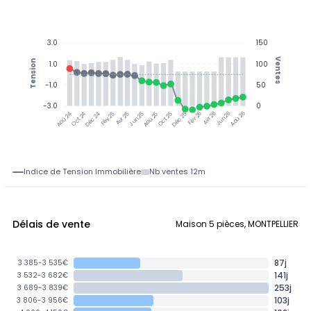
3.0
150
Ventes
Tension
1.0
100
-1.0
50
-3.0
0
Oct 24
Déc 24
Fév 25
Avr 25
Jun 25
Aoû 25
Oct 25
Déc 25
Avr 26
Jun 26
Aoû 26
Aoû 24
Fév 26
Indice de Tension Immobilière
Nb ventes 12m
Délais de vente
Maison 5 pièces, MONTPELLIER
87j
3 385-3 535€
141j
3 532-3 682€
253j
3 689-3 839€
103j
3 806-3 956€