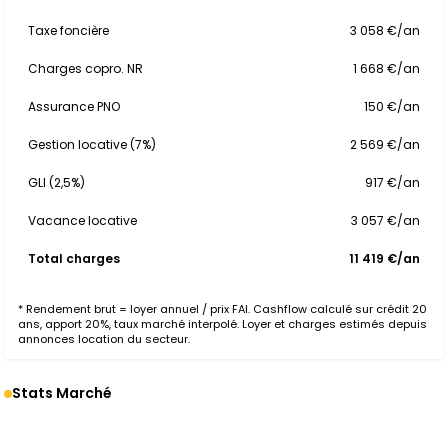
Taxe foncière
3 058 €/an
Charges copro. NR
1 668 €/an
Assurance PNO
150 €/an
Gestion locative (7%)
2 569 €/an
GLI (2,5%)
917 €/an
Vacance locative
3 057 €/an
Total charges
11 419 €/an
* Rendement brut = loyer annuel / prix FAI. Cashflow calculé sur crédit 20
ans, apport 20%, taux marché interpolé. Loyer et charges estimés depuis
annonces location du secteur.
Stats Marché