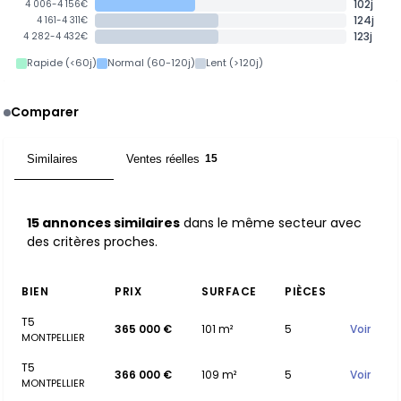
102j
4 006-4 156€
124j
4 161-4 311€
123j
4 282-4 432€
Rapide (<60j)
Normal (60-120j)
Lent (>120j)
Comparer
Similaires
Ventes réelles
15
15
15 annonces similaires
dans le même secteur avec
des critères proches.
BIEN
PRIX
SURFACE
PIÈCES
T5
365 000 €
101 m²
5
Voir
MONTPELLIER
T5
366 000 €
109 m²
5
Voir
MONTPELLIER