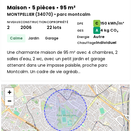
Maison • 5 pièces • 95 m²
MONTPELLIER (34070) • parc montcalm
NIVEAUX
CONSTRUCTION
COPROPRIÉTÉ
150 kWh/m²
C
DPE
2
2006
22 lots
4 kg CO₂
A
GES
Autre
Énergie
Calme
Jardin
Garage
Individuel
Chauffage
Une charmante maison de 95 m² avec 4 chambres, 2
salles d'eau, 2 wc, avec un petit jardin et garage
attenant dans une impasse paisible, proche parc
Montcalm. Un cadre de vie agréab...
+
−