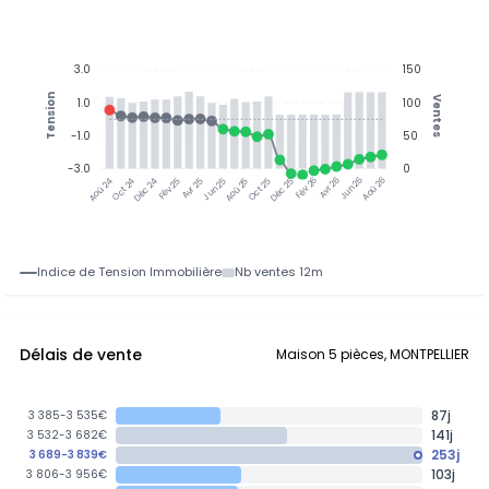
3.0
150
Tension
Ventes
1.0
100
-1.0
50
-3.0
0
Oct 24
Déc 24
Fév 25
Avr 25
Jun 25
Aoû 25
Oct 25
Déc 25
Avr 26
Jun 26
Aoû 26
Aoû 24
Fév 26
Indice de Tension Immobilière
Nb ventes 12m
Délais de vente
Maison 5 pièces, MONTPELLIER
87j
3 385-3 535€
141j
3 532-3 682€
253j
3 689-3 839€
103j
3 806-3 956€