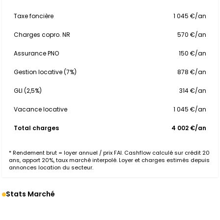
Taxe foncière
1 045 €/an
Charges copro. NR
570 €/an
Assurance PNO
150 €/an
Gestion locative (7%)
878 €/an
GLI (2,5%)
314 €/an
Vacance locative
1 045 €/an
Total charges
4 002 €/an
* Rendement brut = loyer annuel / prix FAI. Cashflow calculé sur crédit 20
ans, apport 20%, taux marché interpolé. Loyer et charges estimés depuis
annonces location du secteur.
Stats Marché