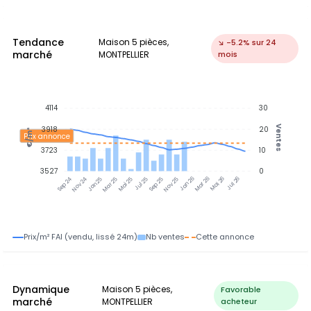
Tendance
Maison 5 pièces,
↘ -5.2% sur 24
marché
MONTPELLIER
mois
4114
30
Ventes
3918
20
€/m²
Prix annonce
3723
10
3527
0
Nov 24
Jan 25
Mar 25
Mai 25
Jul 25
Sep 25
Nov 25
Jan 26
Mar 26
Mai 26
Jul 26
Sep 24
Prix/m² FAI (vendu, lissé 24m)
Nb ventes
Cette annonce
Dynamique
Maison 5 pièces,
Favorable
marché
MONTPELLIER
acheteur