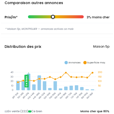
Comparaison autres annonces
Prix/m²
3% moins cher
* Maison 5p, MONTPELLIER — annonces actives ce mois
Distribution des prix
Maison 5p
Annonces
Superficie moy.
40
200
30
150
Ce bien
20
100
10
50
0
320-360k
360-400k
400-440k
440-480k
480-520k
520-560k
560-600k
600-640k
640-680k
680-720k
720-760k
760-800k
800-840k
840-880k
280-320k
En vente (222)
Ce bien
Moins cher que 80%