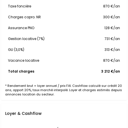
Taxe foncière
870 €/an
Charges copro. NR
300 €/an
Assurance PNO
128 €/an
Gestion locative (7%)
731 €/an
GLI (3,0%)
313 €/an
Vacance locative
870 €/an
Total charges
3 212 €/an
* Rendement brut = loyer annuel / prix FAI. Cashflow calculé sur crédit 20
ans, apport 20%, taux marché interpolé. Loyer et charges estimés depuis
annonces location du secteur.
Loyer & Cashflow