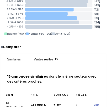
146j
3 378-3 528€
143j
3 523-3 673€
112j
3 669-3 819€
98j
3 821-3 971€
119j
3 970-4 120€
124j
4 110-4 260€
155j
4 273-4 423€
Rapide (<60j)
Normal (60-120j)
Lent (>120j)
Comparer
Similaires
Ventes réelles
15
15
15 annonces similaires
dans le même secteur avec
des critères proches.
BIEN
PRIX
SURFACE
PIÈCES
T3
234 999 €
61 m²
3
Voir