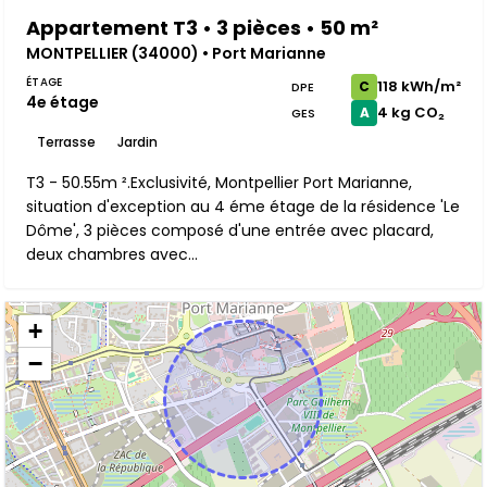
Appartement T3 • 3 pièces • 50 m²
MONTPELLIER (34000) • Port Marianne
ÉTAGE
118 kWh/m²
C
DPE
4e étage
4 kg CO₂
A
GES
Terrasse
Jardin
T3 - 50.55m ².Exclusivité, Montpellier Port Marianne,
situation d'exception au 4 éme étage de la résidence 'Le
Dôme', 3 pièces composé d'une entrée avec placard,
deux chambres avec...
+
−