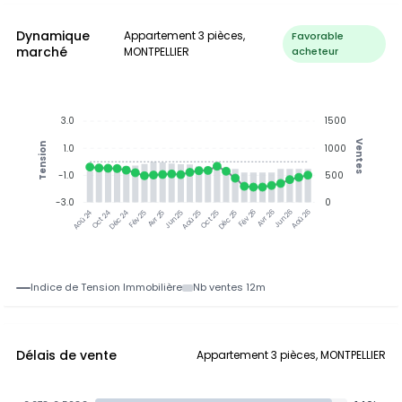
Dynamique
Appartement 3 pièces,
Favorable
marché
MONTPELLIER
acheteur
3.0
1500
Ventes
Tension
1.0
1000
-1.0
500
-3.0
0
Oct 24
Déc 24
Fév 25
Avr 25
Jun 25
Aoû 25
Oct 25
Déc 25
Fév 26
Avr 26
Jun 26
Aoû 26
Aoû 24
Indice de Tension Immobilière
Nb ventes 12m
Délais de vente
Appartement 3 pièces, MONTPELLIER