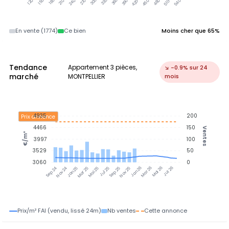
En vente (1774)
Ce bien
Moins cher que 65%
Tendance
Appartement 3 pièces,
↘ -0.9% sur 24
marché
MONTPELLIER
mois
4935
200
Prix annonce
4466
150
Ventes
€/m²
3997
100
3529
50
3060
0
Nov 24
Jan 25
Mar 25
Mai 25
Jul 25
Sep 25
Nov 25
Jan 26
Mar 26
Mai 26
Jul 26
Sep 24
Prix/m² FAI (vendu, lissé 24m)
Nb ventes
Cette annonce