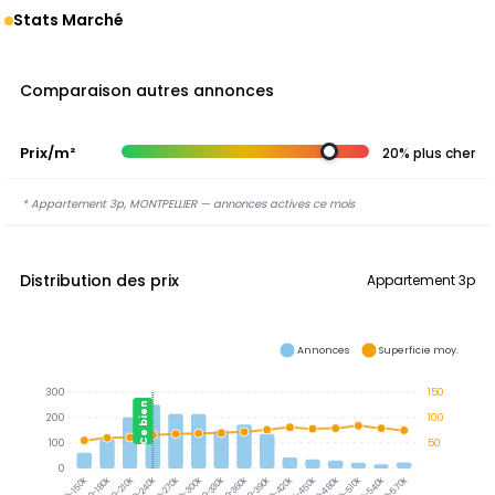
Stats Marché
Comparaison autres annonces
Prix/m²
20% plus cher
* Appartement 3p, MONTPELLIER — annonces actives ce mois
Distribution des prix
Appartement 3p
Annonces
Superficie moy.
300
150
Ce bien
200
100
100
50
0
300-330k
330-360k
360-390k
390-420k
150-180k
180-210k
210-240k
240-270k
270-300k
420-450k
450-480k
480-510k
510-540k
540-570k
120-150k