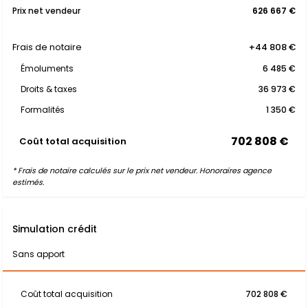
Prix net vendeur
626 667 €
Frais de notaire
+44 808 €
Émoluments
6 485 €
Droits & taxes
36 973 €
Formalités
1 350 €
702 808 €
Coût total acquisition
* Frais de notaire calculés sur le prix net vendeur. Honoraires agence
estimés.
Simulation crédit
Sans apport
Coût total acquisition
702 808 €