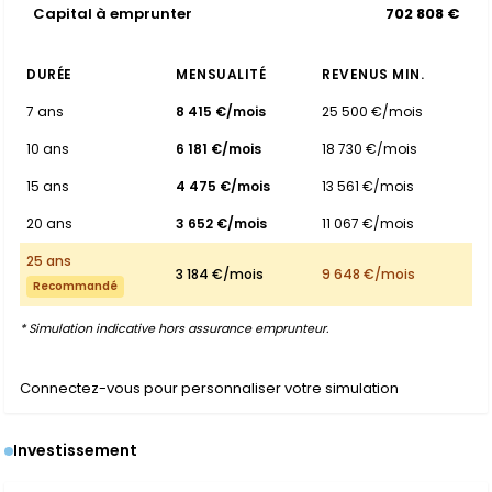
Capital à emprunter
702 808 €
DURÉE
MENSUALITÉ
REVENUS MIN.
7 ans
8 415 €/mois
25 500 €/mois
10 ans
6 181 €/mois
18 730 €/mois
15 ans
4 475 €/mois
13 561 €/mois
20 ans
3 652 €/mois
11 067 €/mois
25 ans
3 184 €/mois
9 648 €/mois
Recommandé
* Simulation indicative hors assurance emprunteur.
Connectez-vous pour personnaliser votre simulation
Investissement