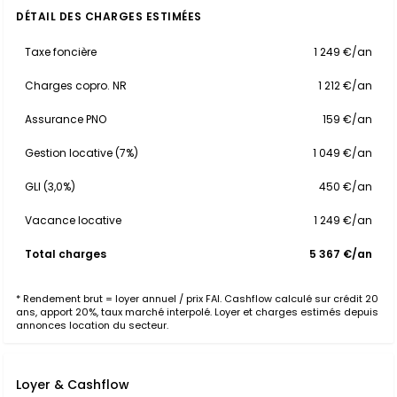
DÉTAIL DES CHARGES ESTIMÉES
Taxe foncière
1 249 €/an
Charges copro. NR
1 212 €/an
Assurance PNO
159 €/an
Gestion locative (7%)
1 049 €/an
GLI (3,0%)
450 €/an
Vacance locative
1 249 €/an
Total charges
5 367 €/an
* Rendement brut = loyer annuel / prix FAI. Cashflow calculé sur crédit 20
ans, apport 20%, taux marché interpolé. Loyer et charges estimés depuis
annonces location du secteur.
Loyer & Cashflow