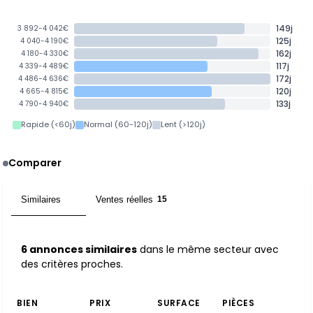
149j
3 892-4 042€
125j
4 040-4 190€
162j
4 180-4 330€
117j
4 339-4 489€
172j
4 486-4 636€
120j
4 665-4 815€
133j
4 790-4 940€
Rapide (<60j)
Normal (60-120j)
Lent (>120j)
Comparer
Similaires
Ventes réelles
6
15
6 annonces similaires
dans le même secteur avec
des critères proches.
BIEN
PRIX
SURFACE
PIÈCES