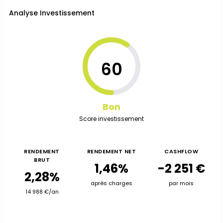
Analyse Investissement
60
Bon
Score investissement
RENDEMENT
RENDEMENT NET
CASHFLOW
BRUT
1,46%
-2 251 €
2,28%
après charges
par mois
14 988 €/an