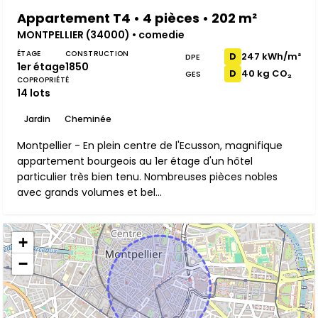
Appartement T4 • 4 pièces • 202 m²
MONTPELLIER (34000) • comedie
ÉTAGE
CONSTRUCTION
247 kWh/m²
D
DPE
1er étage
1850
40 kg CO₂
D
GES
COPROPRIÉTÉ
14 lots
Jardin
Cheminée
Montpellier - En plein centre de l'Ecusson, magnifique
appartement bourgeois au 1er étage d'un hôtel
particulier très bien tenu. Nombreuses pièces nobles
avec grands volumes et bel...
+
−