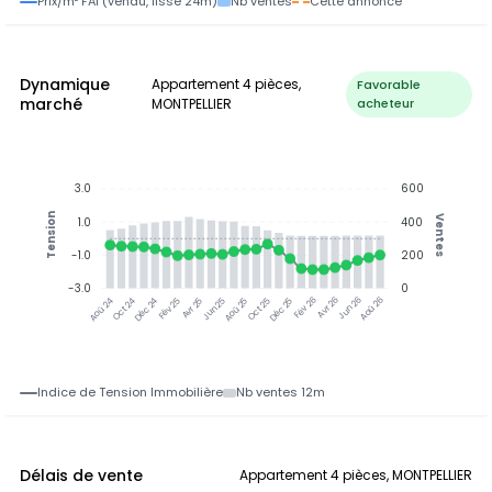
Prix/m² FAI (vendu, lissé 24m)
Nb ventes
Cette annonce
Dynamique
Appartement 4 pièces,
Favorable
marché
MONTPELLIER
acheteur
3.0
600
Tension
Ventes
1.0
400
-1.0
200
-3.0
0
Oct 24
Déc 24
Fév 25
Avr 25
Aoû 25
Oct 25
Déc 25
Fév 26
Jun 26
Aoû 26
Aoû 24
Jun 25
Avr 26
Indice de Tension Immobilière
Nb ventes 12m
Délais de vente
Appartement 4 pièces, MONTPELLIER