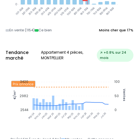
0
300-350k
350-400k
200-250k
250-300k
400-450k
450-500k
500-550k
550-600k
600-650k
650-700k
700-750k
750-800k
800-850k
850-900k
150-200k
En vente (1154)
Ce bien
Moins cher que 17%
Tendance
Appartement 4 pièces,
↗ +0.8% sur 24
marché
MONTPELLIER
mois
3420
100
Prix annonce
Ventes
€/m²
2982
50
2544
0
Nov 24
Jan 25
Mar 25
Mai 25
Jul 25
Sep 25
Nov 25
Jan 26
Mar 26
Mai 26
Jul 26
Sep 24