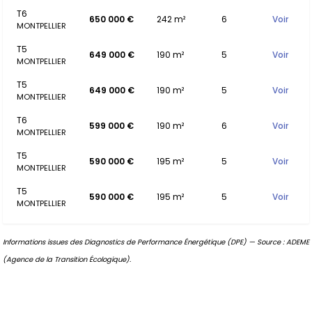
T6
650 000 €
242 m²
6
Voir
MONTPELLIER
T5
649 000 €
190 m²
5
Voir
MONTPELLIER
T5
649 000 €
190 m²
5
Voir
MONTPELLIER
T6
599 000 €
190 m²
6
Voir
MONTPELLIER
T5
590 000 €
195 m²
5
Voir
MONTPELLIER
T5
590 000 €
195 m²
5
Voir
MONTPELLIER
Informations issues des Diagnostics de Performance Énergétique (DPE) — Source : ADEME
(Agence de la Transition Écologique).