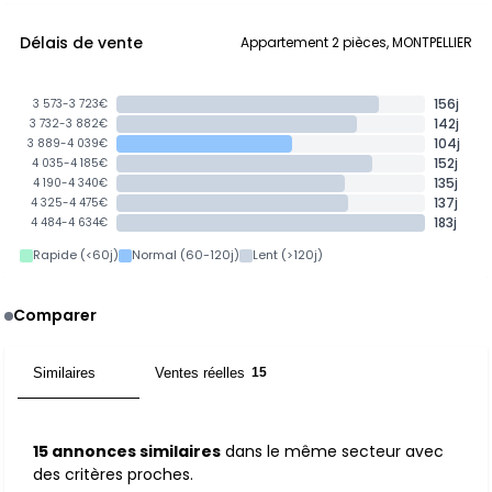
Délais de vente
Appartement 2 pièces, MONTPELLIER
156j
3 573-3 723€
142j
3 732-3 882€
104j
3 889-4 039€
152j
4 035-4 185€
135j
4 190-4 340€
137j
4 325-4 475€
183j
4 484-4 634€
Rapide (<60j)
Normal (60-120j)
Lent (>120j)
Comparer
Similaires
Ventes réelles
15
15
15 annonces similaires
dans le même secteur avec
des critères proches.