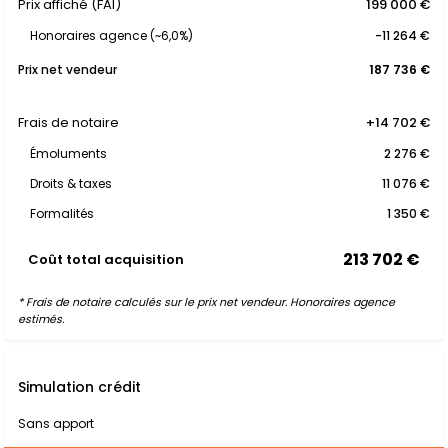
Prix affiché (FAI)
199 000 €
Honoraires agence (~6,0%)
-11 264 €
Prix net vendeur
187 736 €
Frais de notaire
+14 702 €
Émoluments
2 276 €
Droits & taxes
11 076 €
Formalités
1 350 €
213 702 €
Coût total acquisition
* Frais de notaire calculés sur le prix net vendeur. Honoraires agence
estimés.
Simulation crédit
Sans apport