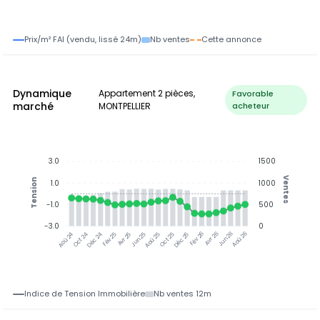
Prix/m² FAI (vendu, lissé 24m)
Nb ventes
Cette annonce
Dynamique
Appartement 2 pièces,
Favorable
marché
MONTPELLIER
acheteur
3.0
1500
Ventes
Tension
1.0
1000
-1.0
500
-3.0
0
Oct 24
Déc 24
Fév 25
Avr 25
Jun 25
Aoû 25
Oct 25
Déc 25
Fév 26
Avr 26
Jun 26
Aoû 26
Aoû 24
Indice de Tension Immobilière
Nb ventes 12m