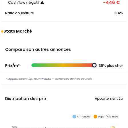
-446 €
Cashflow négatif ⚠
Ratio couverture
134%
Stats Marché
Comparaison autres annonces
Prix/m²
35% plus cher
* Appartement 2p, MONTPELLIER — annonces actives ce mois
Distribution des prix
Appartement 2p
Annonces
Superficie moy.
300
150