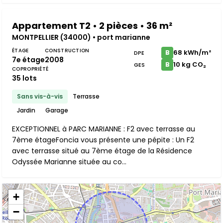
Appartement T2 • 2 pièces • 36 m²
MONTPELLIER (34000) • port marianne
ÉTAGE
CONSTRUCTION
68 kWh/m²
B
DPE
7e étage
2008
10 kg CO₂
B
GES
COPROPRIÉTÉ
35 lots
Sans vis-à-vis
Terrasse
Jardin
Garage
EXCEPTIONNEL à PARC MARIANNE : F2 avec terrasse au
7ème étageFoncia vous présente une pépite : Un F2
avec terrasse situé au 7ème étage de la Résidence
Odyssée Marianne située au co...
+
−