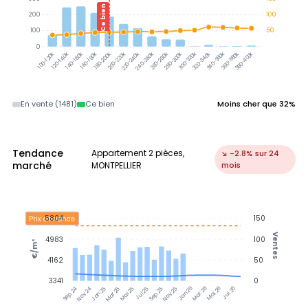
Ce bien
200
100
100
50
0
300-320k
320-340k
340-360k
360-380k
380-400k
120-140k
140-160k
160-180k
180-200k
200-220k
220-240k
240-260k
260-280k
280-300k
100-120k
En vente (1481)
Ce bien
Moins cher que 32%
Tendance
Appartement 2 pièces,
↘ -2.8% sur 24
marché
MONTPELLIER
mois
5804
150
Prix annonce
Ventes
4983
100
€/m²
4162
50
3341
0
Nov 24
Jan 25
Mar 25
Mai 25
Jul 25
Sep 25
Nov 25
Jan 26
Mar 26
Mai 26
Jul 26
Sep 24