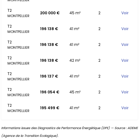
MONTPELLIER
T2
200 000 €
45 m²
2
Voir
MONTPELLIER
T2
196 138 €
41 m²
2
Voir
MONTPELLIER
T2
196 138 €
41 m²
2
Voir
MONTPELLIER
T2
196 138 €
42 m²
2
Voir
MONTPELLIER
T2
196 137 €
41 m²
2
Voir
MONTPELLIER
T2
196 054 €
45 m²
2
Voir
MONTPELLIER
T2
195 499 €
41 m²
2
Voir
MONTPELLIER
Informations issues des Diagnostics de Performance Énergétique (DPE) — Source : ADEME
(Agence de la Transition Écologique).