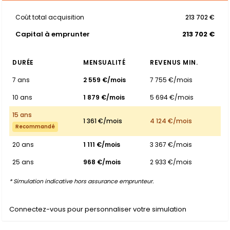
Coût total acquisition
213 702 €
Capital à emprunter
213 702 €
DURÉE
MENSUALITÉ
REVENUS MIN.
7 ans
2 559 €/mois
7 755 €/mois
10 ans
1 879 €/mois
5 694 €/mois
15 ans
1 361 €/mois
4 124 €/mois
Recommandé
20 ans
1 111 €/mois
3 367 €/mois
25 ans
968 €/mois
2 933 €/mois
* Simulation indicative hors assurance emprunteur.
Connectez-vous pour personnaliser votre simulation