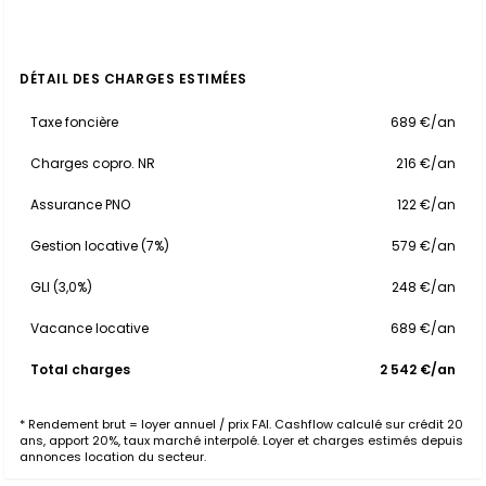
DÉTAIL DES CHARGES ESTIMÉES
Taxe foncière
689 €/an
Charges copro. NR
216 €/an
Assurance PNO
122 €/an
Gestion locative (7%)
579 €/an
GLI (3,0%)
248 €/an
Vacance locative
689 €/an
Total charges
2 542 €/an
* Rendement brut = loyer annuel / prix FAI. Cashflow calculé sur crédit 20
ans, apport 20%, taux marché interpolé. Loyer et charges estimés depuis
annonces location du secteur.