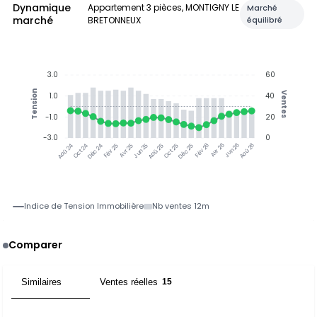
Dynamique
Appartement 3 pièces, MONTIGNY LE
Marché
marché
BRETONNEUX
équilibré
3.0
60
Tension
Ventes
1.0
40
-1.0
20
-3.0
0
Jun 25
Jun 26
Oct 24
Déc 24
Fév 25
Avr 25
Aoû 25
Oct 25
Déc 25
Fév 26
Avr 26
Aoû 26
Aoû 24
Indice de Tension Immobilière
Nb ventes 12m
Comparer
Similaires
Ventes réelles
15
15