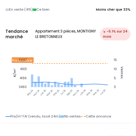
En vente (415)
Ce bien
Moins cher que 33%
Tendance
Appartement 3 pièces, MONTIGNY
↘ -5.1% sur 24
marché
LE BRETONNEUX
mois
5667
15
Prix annonce
Ventes
4931
10
€/m²
4196
5
3460
0
Jan 25
Jul 25
Jan 26
Jul 26
Nov 24
Mar 25
Mai 25
Sep 25
Nov 25
Mar 26
Mai 26
Sep 24
Prix/m² FAI (vendu, lissé 24m)
Nb ventes
Cette annonce