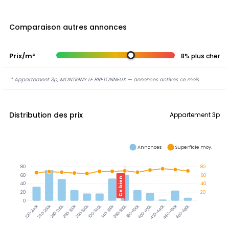
Comparaison autres annonces
Prix/m²
8% plus cher
* Appartement 3p, MONTIGNY LE BRETONNEUX — annonces actives ce mois
Distribution des prix
Appartement 3p
Annonces
Superficie moy.
80
80
60
60
Ce bien
40
40
20
20
0
240-260k
260-280k
280-300k
300-320k
320-340k
340-360k
360-380k
380-400k
400-420k
420-440k
440-460k
460-480k
220-240k