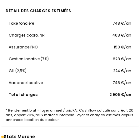
DÉTAIL DES CHARGES ESTIMÉES
Taxe foncière
748 €/an
Charges copro. NR
408 €/an
Assurance PNO
150 €/an
Gestion locative (7%)
628 €/an
GLI (2,5%)
224 €/an
Vacance locative
748 €/an
Total charges
2 906 €/an
* Rendement brut = loyer annuel / prix FAI. Cashflow calculé sur crédit 20
ans, apport 20%, taux marché interpolé. Loyer et charges estimés depuis
annonces location du secteur.
Stats Marché