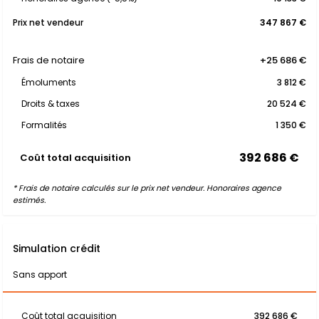
Prix net vendeur
347 867 €
Frais de notaire
+25 686 €
Émoluments
3 812 €
Droits & taxes
20 524 €
Formalités
1 350 €
392 686 €
Coût total acquisition
* Frais de notaire calculés sur le prix net vendeur. Honoraires agence
estimés.
Simulation crédit
Sans apport
Coût total acquisition
392 686 €