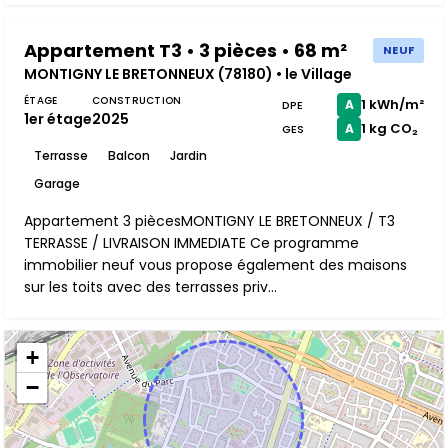
Appartement T3 • 3 pièces • 68 m²
NEUF
MONTIGNY LE BRETONNEUX (78180) • le Village
ÉTAGE
CONSTRUCTION
1 kWh/m²
A
DPE
1er étage
2025
1 kg CO₂
A
GES
Terrasse
Balcon
Jardin
Garage
Appartement 3 piècesMONTIGNY LE BRETONNEUX / T3
TERRASSE / LIVRAISON IMMEDIATE Ce programme
immobilier neuf vous propose également des maisons
sur les toits avec des terrasses priv...
+
−