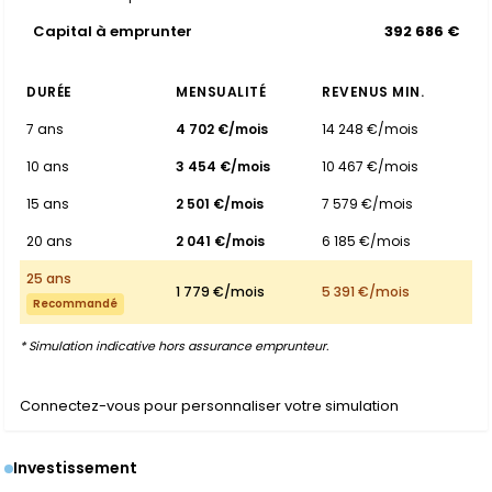
Capital à emprunter
392 686 €
DURÉE
MENSUALITÉ
REVENUS MIN.
7 ans
4 702 €/mois
14 248 €/mois
10 ans
3 454 €/mois
10 467 €/mois
15 ans
2 501 €/mois
7 579 €/mois
20 ans
2 041 €/mois
6 185 €/mois
25 ans
1 779 €/mois
5 391 €/mois
Recommandé
* Simulation indicative hors assurance emprunteur.
Connectez-vous pour personnaliser votre simulation
Investissement