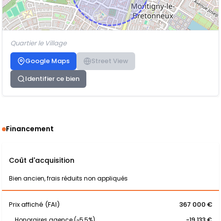
Quartier le Village
Google Maps
Street View
Identifier ce bien
Financement
Coût d'acquisition
Bien ancien, frais réduits non appliqués
Prix affiché (FAI)
367 000 €
Honoraires agence (~5,5%)
-19 133 €