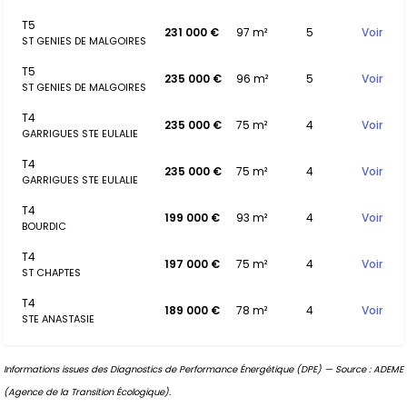
T5
231 000 €
97 m²
5
Voir
ST GENIES DE MALGOIRES
T5
235 000 €
96 m²
5
Voir
ST GENIES DE MALGOIRES
T4
235 000 €
75 m²
4
Voir
GARRIGUES STE EULALIE
T4
235 000 €
75 m²
4
Voir
GARRIGUES STE EULALIE
T4
199 000 €
93 m²
4
Voir
BOURDIC
T4
197 000 €
75 m²
4
Voir
ST CHAPTES
T4
189 000 €
78 m²
4
Voir
STE ANASTASIE
Informations issues des Diagnostics de Performance Énergétique (DPE) — Source : ADEME
(Agence de la Transition Écologique).