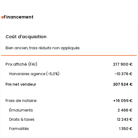
Financement
Coût d'acquisition
Bien ancien, frais réduits non appliqués
Prix affiché (FAI)
217 900 €
Honoraires agence (~5,0%)
-10 376 €
Prix net vendeur
207 524 €
Frais de notaire
+16 059 €
Émoluments
2 466 €
Droits & taxes
12 243 €
Formalités
1 350 €