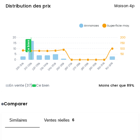
Distribution des prix
Maison 4p
Annonces
Superficie moy.
20
200
Ce bien
15
150
10
100
5
50
0
300-310k
310-320k
210-220k
220-230k
230-240k
240-250k
250-260k
260-270k
270-280k
280-290k
290-300k
200-210k
En vente (37)
Ce bien
Moins cher que 89%
Comparer
Similaires
Ventes réelles
14
6