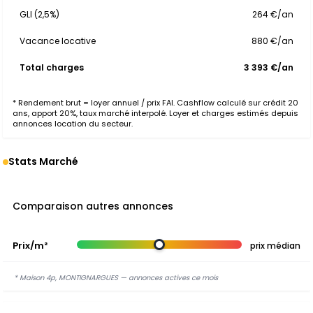
GLI (2,5%)
264 €/an
Vacance locative
880 €/an
Total charges
3 393 €/an
* Rendement brut = loyer annuel / prix FAI. Cashflow calculé sur crédit 20
ans, apport 20%, taux marché interpolé. Loyer et charges estimés depuis
annonces location du secteur.
Stats Marché
Comparaison autres annonces
Prix/m²
prix médian
* Maison 4p, MONTIGNARGUES — annonces actives ce mois