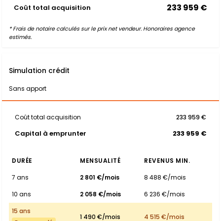
233 959 €
Coût total acquisition
* Frais de notaire calculés sur le prix net vendeur. Honoraires agence
estimés.
Simulation crédit
Sans apport
Coût total acquisition
233 959 €
Capital à emprunter
233 959 €
DURÉE
MENSUALITÉ
REVENUS MIN.
7 ans
2 801 €/mois
8 488 €/mois
10 ans
2 058 €/mois
6 236 €/mois
15 ans
1 490 €/mois
4 515 €/mois