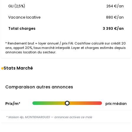
GLI (2,5%)
264 €/an
Vacance locative
880 €/an
Total charges
3 393 €/an
* Rendement brut = loyer annuel / prix FAI. Cashflow calculé sur crédit 20
ans, apport 20%, taux marché interpolé. Loyer et charges estimés depuis
annonces location du secteur.
Stats Marché
Comparaison autres annonces
Prix/m²
prix médian
* Maison 4p, MONTIGNARGUES — annonces actives ce mois