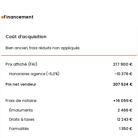
Financement
Coût d'acquisition
Bien ancien, frais réduits non appliqués
Prix affiché (FAI)
217 900 €
Honoraires agence (~5,0%)
-10 376 €
Prix net vendeur
207 524 €
Frais de notaire
+16 059 €
Émoluments
2 466 €
Droits & taxes
12 243 €
Formalités
1 350 €