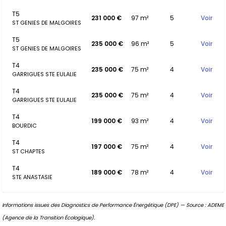
T5
231 000 €
97 m²
5
Voir
ST GENIES DE MALGOIRES
T5
235 000 €
96 m²
5
Voir
ST GENIES DE MALGOIRES
T4
235 000 €
75 m²
4
Voir
GARRIGUES STE EULALIE
T4
235 000 €
75 m²
4
Voir
GARRIGUES STE EULALIE
T4
199 000 €
93 m²
4
Voir
BOURDIC
T4
197 000 €
75 m²
4
Voir
ST CHAPTES
T4
189 000 €
78 m²
4
Voir
STE ANASTASIE
Informations issues des Diagnostics de Performance Énergétique (DPE) — Source : ADEME
(Agence de la Transition Écologique).