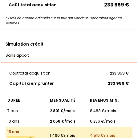
233 959 €
Coût total acquisition
* Frais de notaire calculés sur le prix net vendeur. Honoraires agence
estimés.
Simulation crédit
Sans apport
Coût total acquisition
233 959 €
Capital à emprunter
233 959 €
DURÉE
MENSUALITÉ
REVENUS MIN.
7 ans
2 801 €/mois
8 488 €/mois
10 ans
2 058 €/mois
6 236 €/mois
15 ans
1 490 €/mois
4 515 €/mois