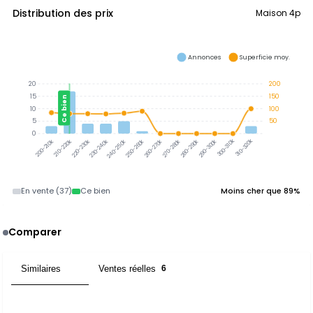
Distribution des prix
Maison 4p
Annonces
Superficie moy.
20
200
15
150
Ce bien
10
100
5
50
0
300-310k
310-320k
210-220k
220-230k
230-240k
240-250k
250-260k
260-270k
270-280k
280-290k
290-300k
200-210k
En vente (37)
Ce bien
Moins cher que 89%
Comparer
Similaires
Ventes réelles
14
6