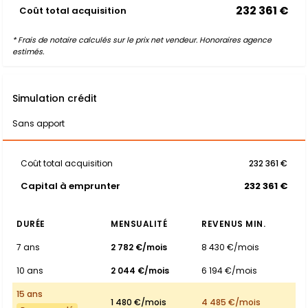
232 361 €
Coût total acquisition
* Frais de notaire calculés sur le prix net vendeur. Honoraires agence
estimés.
Simulation crédit
Sans apport
Coût total acquisition
232 361 €
Capital à emprunter
232 361 €
DURÉE
MENSUALITÉ
REVENUS MIN.
7 ans
2 782 €/mois
8 430 €/mois
10 ans
2 044 €/mois
6 194 €/mois
15 ans
1 480 €/mois
4 485 €/mois