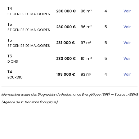
T4
230 000 €
86 m²
4
Voir
ST GENIES DE MALGOIRES
T5
230 000 €
86 m²
5
Voir
ST GENIES DE MALGOIRES
T5
231 000 €
97 m²
5
Voir
ST GENIES DE MALGOIRES
T5
233 000 €
101 m²
5
Voir
DIONS
T4
199 000 €
93 m²
4
Voir
BOURDIC
Informations issues des Diagnostics de Performance Énergétique (DPE) — Source : ADEME
(Agence de la Transition Écologique).