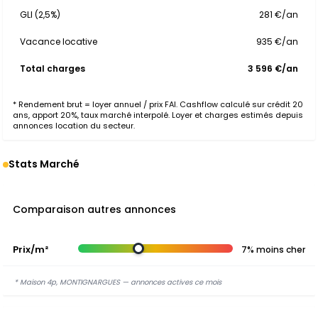
GLI (2,5%)
281 €/an
Vacance locative
935 €/an
Total charges
3 596 €/an
* Rendement brut = loyer annuel / prix FAI. Cashflow calculé sur crédit 20
ans, apport 20%, taux marché interpolé. Loyer et charges estimés depuis
annonces location du secteur.
Stats Marché
Comparaison autres annonces
Prix/m²
7% moins cher
* Maison 4p, MONTIGNARGUES — annonces actives ce mois