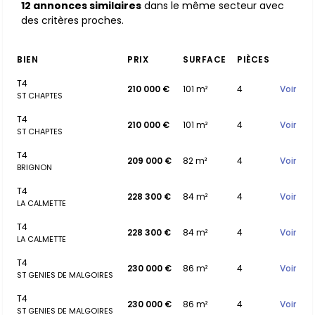
12 annonces similaires
dans le même secteur avec
des critères proches.
BIEN
PRIX
SURFACE
PIÈCES
T4
210 000 €
101 m²
4
Voir
ST CHAPTES
T4
210 000 €
101 m²
4
Voir
ST CHAPTES
T4
209 000 €
82 m²
4
Voir
BRIGNON
T4
228 300 €
84 m²
4
Voir
LA CALMETTE
T4
228 300 €
84 m²
4
Voir
LA CALMETTE
T4
230 000 €
86 m²
4
Voir
ST GENIES DE MALGOIRES
T4
230 000 €
86 m²
4
Voir
ST GENIES DE MALGOIRES