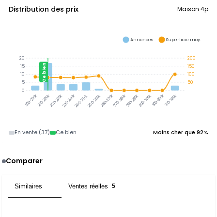
Distribution des prix
Maison 4p
Annonces
Superficie moy.
20
200
Ce bien
15
150
10
100
5
50
0
210-220k
220-230k
230-240k
240-250k
250-260k
260-270k
270-280k
280-290k
290-300k
300-310k
310-320k
200-210k
En vente (37)
Ce bien
Moins cher que 92%
Comparer
Similaires
Ventes réelles
12
5