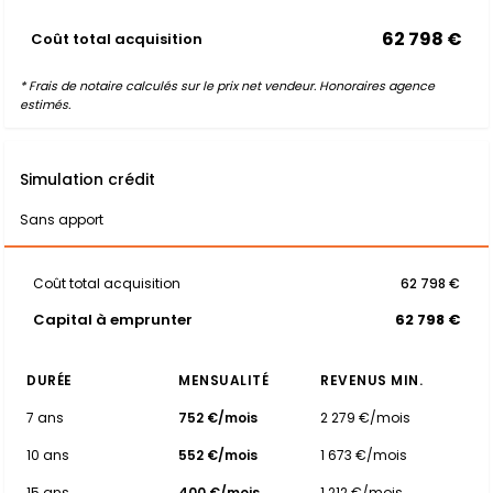
62 798 €
Coût total acquisition
* Frais de notaire calculés sur le prix net vendeur. Honoraires agence
estimés.
Simulation crédit
Sans apport
Coût total acquisition
62 798 €
Capital à emprunter
62 798 €
DURÉE
MENSUALITÉ
REVENUS MIN.
7 ans
752 €/mois
2 279 €/mois
10 ans
552 €/mois
1 673 €/mois
15 ans
400 €/mois
1 212 €/mois