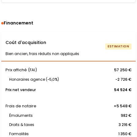
Financement
Coût d'acquisition
ESTIMATION
Bien ancien, frais réduits non appliqués
Prix affiché (FAI)
57 250 €
Honoraires agence (~5,0%)
-2 726 €
Prix net vendeur
54 524 €
Frais de notaire
+5 548 €
Émoluments
982 €
Droits & taxes
3 216 €
Formalités
1 350 €