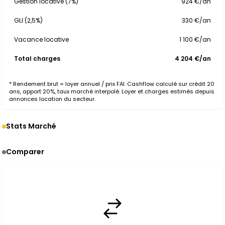
Gestion locative (7%)
924 €/an
GLI (2,5%)
330 €/an
Vacance locative
1 100 €/an
Total charges
4 204 €/an
* Rendement brut = loyer annuel / prix FAI. Cashflow calculé sur crédit 20
ans, apport 20%, taux marché interpolé. Loyer et charges estimés depuis
annonces location du secteur.
Stats Marché
Comparer