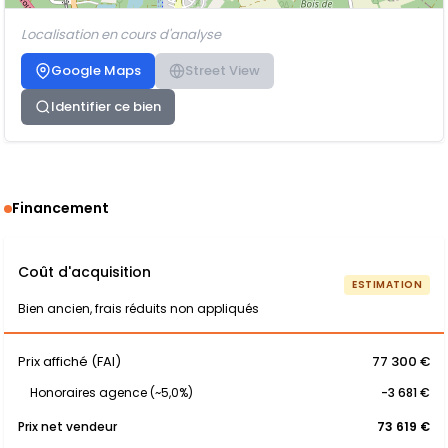
Localisation en cours d'analyse
Google Maps
Street View
Identifier ce bien
Financement
Coût d'acquisition
ESTIMATION
Bien ancien, frais réduits non appliqués
Prix affiché (FAI)
77 300 €
Honoraires agence (~5,0%)
-3 681 €
Prix net vendeur
73 619 €