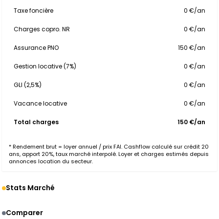
Taxe foncière
0 €/an
Charges copro. NR
0 €/an
Assurance PNO
150 €/an
Gestion locative (7%)
0 €/an
GLI (2,5%)
0 €/an
Vacance locative
0 €/an
Total charges
150 €/an
* Rendement brut = loyer annuel / prix FAI. Cashflow calculé sur crédit 20
ans, apport 20%, taux marché interpolé. Loyer et charges estimés depuis
annonces location du secteur.
Stats Marché
Comparer