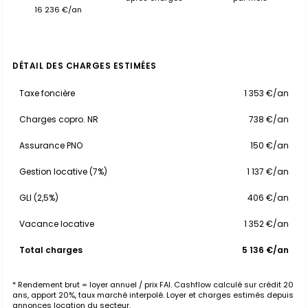
16 236 €/an
DÉTAIL DES CHARGES ESTIMÉES
Taxe foncière
1 353 €/an
Charges copro. NR
738 €/an
Assurance PNO
150 €/an
Gestion locative (7%)
1 137 €/an
GLI (2,5%)
406 €/an
Vacance locative
1 352 €/an
Total charges
5 136 €/an
* Rendement brut = loyer annuel / prix FAI. Cashflow calculé sur crédit 20
ans, apport 20%, taux marché interpolé. Loyer et charges estimés depuis
annonces location du secteur.