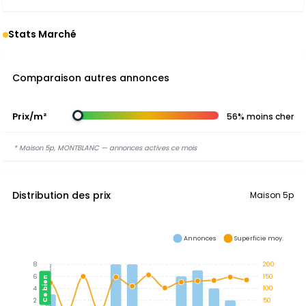
Stats Marché
Comparaison autres annonces
Prix/m²
56% moins cher
* Maison 5p, MONTBLANC — annonces actives ce mois
Distribution des prix
Maison 5p
Annonces
Superficie moy.
8
200
6
150
Ce bien
4
100
2
50