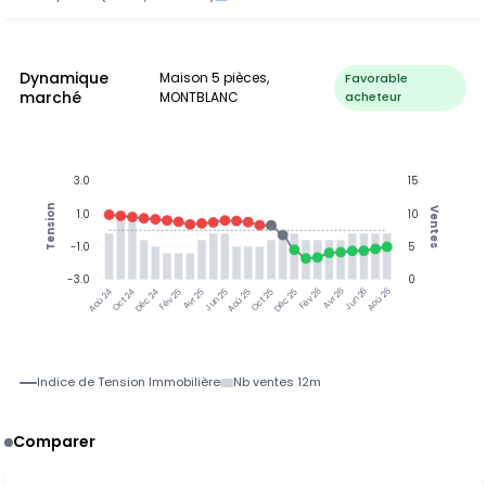
Dynamique
Maison 5 pièces,
Favorable
marché
MONTBLANC
acheteur
3.0
15
Tension
Ventes
1.0
10
-1.0
5
-3.0
0
Oct 24
Déc 24
Fév 25
Avr 25
Jun 25
Aoû 25
Oct 25
Déc 25
Fév 26
Avr 26
Jun 26
Aoû 26
Aoû 24
Indice de Tension Immobilière
Nb ventes 12m
Comparer