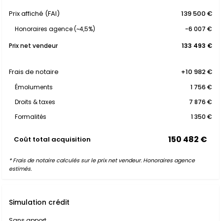
Prix affiché (FAI)
139 500 €
Honoraires agence (~4,5%)
-6 007 €
Prix net vendeur
133 493 €
Frais de notaire
+10 982 €
Émoluments
1 756 €
Droits & taxes
7 876 €
Formalités
1 350 €
150 482 €
Coût total acquisition
* Frais de notaire calculés sur le prix net vendeur. Honoraires agence
estimés.
Simulation crédit
Sans apport