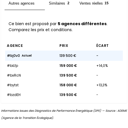
Autres agences
Similaires
Ventes réelles
5
2
15
Ce bien est proposé par
5 agences différentes
.
Comparez les prix et conditions.
AGENCE
PRIX
ÉCART
#bj0v0
139 500 €
-
Actuel
#biLfp
159 000 €
+14,0%
#bxRcN
139 500 €
-
#bytst
158 000 €
+13,3%
#bzdEH
139 500 €
-
Informations issues des Diagnostics de Performance Énergétique (DPE) — Source : ADEME
(Agence de la Transition Écologique).