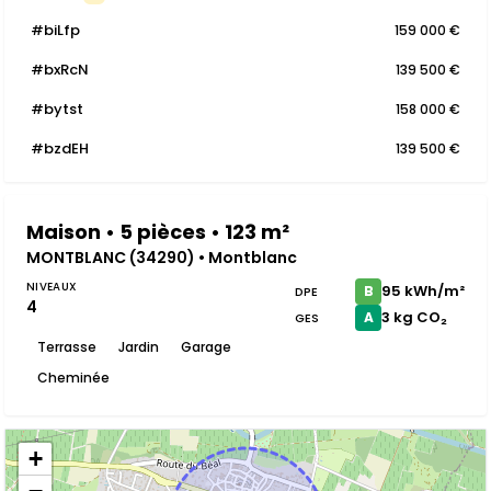
#biLfp
159 000 €
#bxRcN
139 500 €
#bytst
158 000 €
#bzdEH
139 500 €
Maison • 5 pièces • 123 m²
MONTBLANC (34290) • Montblanc
NIVEAUX
95 kWh/m²
B
DPE
4
3 kg CO₂
A
GES
Terrasse
Jardin
Garage
Cheminée
+