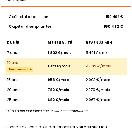
Coût total acquisition
150 482 €
Capital à emprunter
150 482 €
DURÉE
MENSUALITÉ
REVENUS MIN.
7 ans
1 802 €/mois
5 461 €/mois
10 ans
1 323 €/mois
4 009 €/mois
Recommandé
15 ans
958 €/mois
2 903 €/mois
20 ans
782 €/mois
2 370 €/mois
25 ans
682 €/mois
2 067 €/mois
* Simulation indicative hors assurance emprunteur.
Connectez-vous pour personnaliser votre simulation