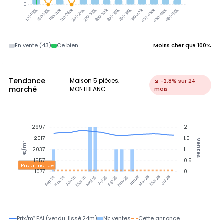
0
300-330k
330-360k
360-390k
390-420k
150-180k
180-210k
210-240k
240-270k
270-300k
420-450k
450-480k
480-510k
120-150k
En vente (43)
Ce bien
Moins cher que 100%
Tendance
Maison 5 pièces,
↘ -2.8% sur 24
marché
MONTBLANC
mois
2997
2
2517
1.5
Ventes
€/m²
2037
1
1557
0.5
Prix annonce
1077
0
Nov 24
Jan 25
Mar 25
Mai 25
Jul 25
Sep 25
Nov 25
Jan 26
Mar 26
Mai 26
Jul 26
Sep 24
Prix/m² FAI (vendu, lissé 24m)
Nb ventes
Cette annonce