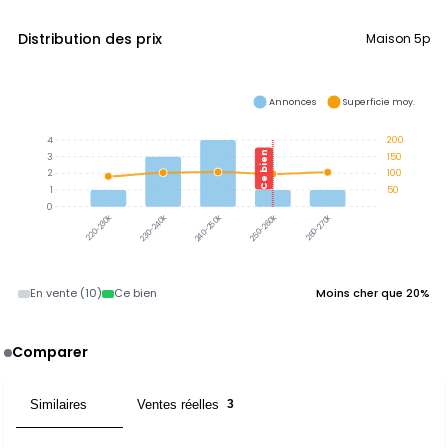
Distribution des prix
Maison 5p
Annonces
Superficie moy.
4
200
Ce bien
3
150
2
100
1
50
0
220-230k
230-240k
240-250k
250-260k
260-270k
En vente (10)
Ce bien
Moins cher que 20%
Comparer
Similaires
Ventes réelles
6
3