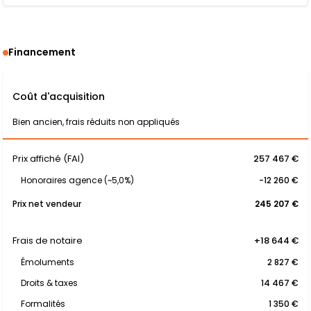
Financement
Coût d'acquisition
Bien ancien, frais réduits non appliqués
Prix affiché (FAI)
257 467 €
Honoraires agence (~5,0%)
-12 260 €
Prix net vendeur
245 207 €
Frais de notaire
+18 644 €
Émoluments
2 827 €
Droits & taxes
14 467 €
Formalités
1 350 €