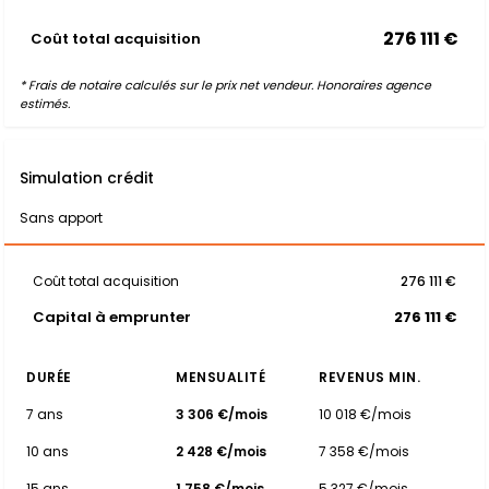
276 111 €
Coût total acquisition
* Frais de notaire calculés sur le prix net vendeur. Honoraires agence
estimés.
Simulation crédit
Sans apport
Coût total acquisition
276 111 €
Capital à emprunter
276 111 €
DURÉE
MENSUALITÉ
REVENUS MIN.
7 ans
3 306 €/mois
10 018 €/mois
10 ans
2 428 €/mois
7 358 €/mois
15 ans
1 758 €/mois
5 327 €/mois