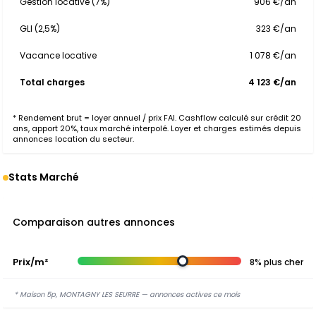
Gestion locative (7%)
906 €/an
GLI (2,5%)
323 €/an
Vacance locative
1 078 €/an
Total charges
4 123 €/an
* Rendement brut = loyer annuel / prix FAI. Cashflow calculé sur crédit 20
ans, apport 20%, taux marché interpolé. Loyer et charges estimés depuis
annonces location du secteur.
Stats Marché
Comparaison autres annonces
Prix/m²
8% plus cher
* Maison 5p, MONTAGNY LES SEURRE — annonces actives ce mois